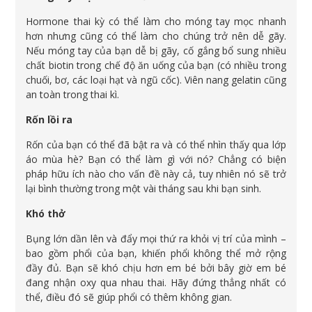
Hormone thai kỳ có thể làm cho móng tay mọc nhanh
hơn nhưng cũng có thể làm cho chúng trở nên dễ gãy.
Nếu móng tay của bạn dễ bị gãy, cố gắng bổ sung nhiều
chất biotin trong chế độ ăn uống của bạn (có nhiều trong
chuối, bơ, các loại hạt và ngũ cốc). Viên nang gelatin cũng
an toàn trong thai kì.
Rốn lồi ra
Rốn của bạn có thể đã bật ra và có thể nhìn thấy qua lớp
áo mùa hè? Bạn có thể làm gì với nó? Chẳng có biện
pháp hữu ích nào cho vấn đề này cả, tuy nhiên nó sẽ trở
lại bình thường trong một vài tháng sau khi bạn sinh.
Khó thở
Bụng lớn dần lên và đẩy mọi thứ ra khỏi vị trí của mình –
bao gồm phổi của bạn, khiến phổi không thể mở rộng
đầy đủ. Bạn sẽ khó chịu hơn em bé bởi bây giờ em bé
đang nhận oxy qua nhau thai. Hãy đứng thẳng nhất có
thể, điều đó sẽ giúp phổi có thêm không gian.