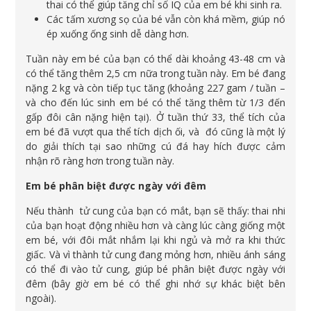
thai có thể giúp tăng chỉ số IQ của em bé khi sinh ra.
Các tấm xương sọ của bé vẫn còn khá mềm, giúp nó
ép xuống ống sinh dễ dàng hơn.
Tuần này em bé của bạn có thể dài khoảng 43-48 cm và
có thể tăng thêm 2,5 cm nữa trong tuần này. Em bé đang
nặng 2 kg và còn tiếp tục tăng (khoảng 227 gam / tuần –
và cho đến lúc sinh em bé có thể tăng thêm từ 1/3 đến
gấp đôi cân nặng hiện tại). Ở tuần thứ 33, thể tích của
em bé đã vượt qua thể tích dịch ối, và đó cũng là một lý
do giải thích tại sao những cú đá hay hích được cảm
nhận rõ ràng hơn trong tuần này.
Em bé phân biệt được ngày với đêm
Nếu thành tử cung của bạn có mắt, bạn sẽ thấy: thai nhi
của bạn hoạt động nhiều hơn và càng lúc càng giống một
em bé, với đôi mắt nhắm lại khi ngủ và mở ra khi thức
giấc. Và vì thành tử cung đang mỏng hơn, nhiều ánh sáng
có thể đi vào tử cung, giúp bé phân biệt được ngày với
đêm (bây giờ em bé có thể ghi nhớ sự khác biệt bên
ngoài).