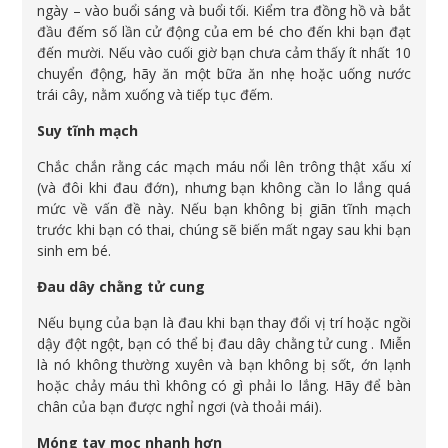
ngày – vào buổi sáng và buổi tối. Kiểm tra đồng hồ và bắt
đầu đếm số lần cử động của em bé cho đến khi bạn đạt
đến mười. Nếu vào cuối giờ bạn chưa cảm thấy ít nhất 10
chuyển động, hãy ăn một bữa ăn nhẹ hoặc uống nước
trái cây, nằm xuống và tiếp tục đếm.
Suy tĩnh mạch
Chắc chắn rằng các mạch máu nổi lên trông thật xấu xí
(và đôi khi đau đớn), nhưng bạn không cần lo lắng quá
mức về vấn đề này. Nếu bạn không bị giãn tĩnh mạch
trước khi bạn có thai, chúng sẽ biến mất ngay sau khi bạn
sinh em bé.
Đau dây chằng tử cung
Nếu bụng của bạn là đau khi bạn thay đổi vị trí hoặc ngồi
dậy đột ngột, bạn có thể bị đau dây chằng tử cung . Miễn
là nó không thường xuyên và bạn không bị sốt, ớn lạnh
hoặc chảy máu thì không có gì phải lo lắng. Hãy để bàn
chân của bạn được nghỉ ngơi (và thoải mái).
Móng tay mọc nhanh hơn