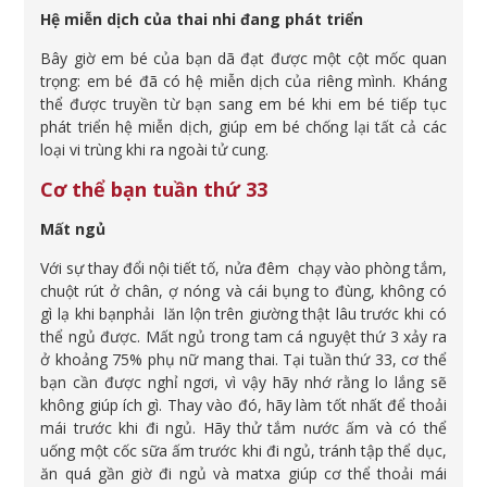
Hệ miễn dịch của thai nhi đang phát triển
Bây giờ em bé của bạn dã đạt được một cột mốc quan
trọng: em bé đã có hệ miễn dịch của riêng mình. Kháng
thể được truyền từ bạn sang em bé khi em bé tiếp tục
phát triển hệ miễn dịch, giúp em bé chống lại tất cả các
loại vi trùng khi ra ngoài tử cung.
Cơ thể bạn tuần thứ 33
Mất ngủ
Với sự thay đổi nội tiết tố, nửa đêm chạy vào phòng tắm,
chuột rút ở chân, ợ nóng và cái bụng to đùng, không có
gì lạ khi bạnphải lăn lộn trên giường thật lâu trước khi có
thể ngủ được. Mất ngủ trong tam cá nguyệt thứ 3 xảy ra
ở khoảng 75% phụ nữ mang thai. Tại tuần thứ 33, cơ thể
bạn cần được nghỉ ngơi, vì vậy hãy nhớ rằng lo lắng sẽ
không giúp ích gì. Thay vào đó, hãy làm tốt nhất để thoải
mái trước khi đi ngủ. Hãy thử tắm nước ấm và có thể
uống một cốc sữa ấm trước khi đi ngủ, tránh tập thể dục,
ăn quá gần giờ đi ngủ và matxa giúp cơ thể thoải mái