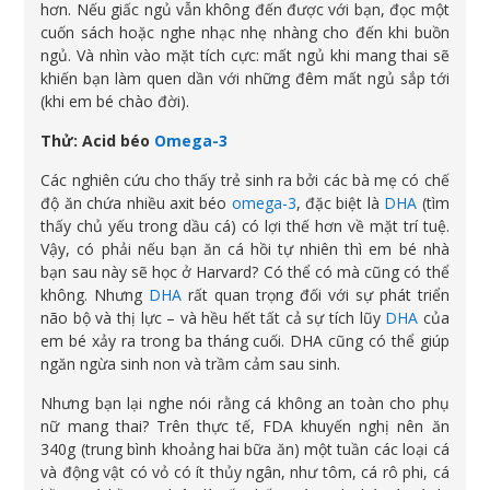
hơn. Nếu giấc ngủ vẫn không đến được với bạn, đọc một
cuốn sách hoặc nghe nhạc nhẹ nhàng cho đến khi buồn
ngủ. Và nhìn vào mặt tích cực: mất ngủ khi mang thai sẽ
khiến bạn làm quen dần với những đêm mất ngủ sắp tới
(khi em bé chào đời).
Thử: Acid béo
Omega-3
Các nghiên cứu cho thấy trẻ sinh ra bởi các bà mẹ có chế
độ ăn chứa nhiều axit béo
omega-3
, đặc biệt là
DHA
(tìm
thấy chủ yếu trong dầu cá) có lợi thế hơn về mặt trí tuệ.
Vậy, có phải nếu bạn ăn cá hồi tự nhiên thì em bé nhà
bạn sau này sẽ học ở Harvard? Có thể có mà cũng có thể
không. Nhưng
DHA
rất quan trọng đối với sự phát triển
não bộ và thị lực – và hều hết tất cả sự tích lũy
DHA
của
em bé xảy ra trong ba tháng cuối. DHA cũng có thể giúp
ngăn ngừa sinh non và trầm cảm sau sinh.
Nhưng bạn lại nghe nói rằng cá không an toàn cho phụ
nữ mang thai? Trên thực tế, FDA khuyến nghị nên ăn
340g (trung bình khoảng hai bữa ăn) một tuần các loại cá
và động vật có vỏ có ít thủy ngân, như tôm, cá rô phi, cá