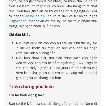
hồng, cá hồi (tự nhiên là tốt nhất), cá minh thái và cá da
trơn. Cá kiếm, cá mập tươi có nhiều khả năng chứa chất
độc. Nếu bạn ghét ăn cá thì có thể bổ sung nguồn DHA
từ các
thuốc bổ bà bầu
có chứa dầu cá tự nhiên (dạng
Triglyceride
) thân thiện với thai kỳ, ăn các thực phẩm như
trứng, hạt hạnh nhân, quả óc chó.
Chỉ dẫn khác
Nếu bạn dự định cho con bú sau khi sinh thì bây giờ
là lúc để tham dự một lớp học cho con bú hoặc
xem các video hướng dẫn.
Nếu bạn chưa biết, tìm hiểu chính sách của bệnh
viện về việc cho em bé nằm cạnh mẹ (24/7). Nghiên
cứu cho thấy sự tiếp xúc da giữa trẻ sơ sinh và mẹ
đem lại nhiều lợi ích cho em bé và giúp mối quan hệ
giữa mẹ và bé khăng khít hơn
Triệu chứng phổ biến
Em bé hiếu động hơn
Bạn có thể kiểm tra các cử động của em bé hai lần một