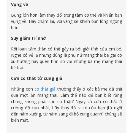
Vụng về
Bụng lớn hơn làm thay đổi trọng tâm cơ thể và khiến bạn
vụng về. Hãy chậm lại, vội vàng sẽ khiến bạn lóng ngóng
hơn.
Suy giảm trí nhớ
Rối loạn tâm thần có thể gây ra bởi giới tính của em bé.
Nghe có vẻ lạ nhưng đúng là phụ nữ mang thai bé gái có
xu hướng hay quên hơn so với những bà mẹ mang thai
bé trai.
Cơn co thắt tử cung giả
Những cơn
co thắt giả
thường thấy ở các bà mẹ đã trải
qua một lần mang thai. Làm thế nào để bạn biết rằng
chúng không phải cơn co thật? Ngay cả cơn co thắt ở
cường độ cao nhất, hãy thay đổi vị trí của bạn (từ ngồi
đến nằm xuống, từ nằm sang đi bộ xung quanh) chúng sẽ
biến mất.