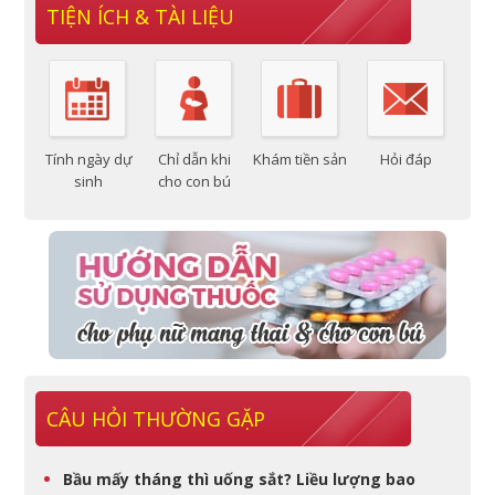
TIỆN ÍCH & TÀI LIỆU
Tính ngày dự
Chỉ dẫn khi
Khám tiền sản
Hỏi đáp
sinh
cho con bú
CÂU HỎI THƯỜNG GẶP
Bầu mấy tháng thì uống sắt? Liều lượng bao