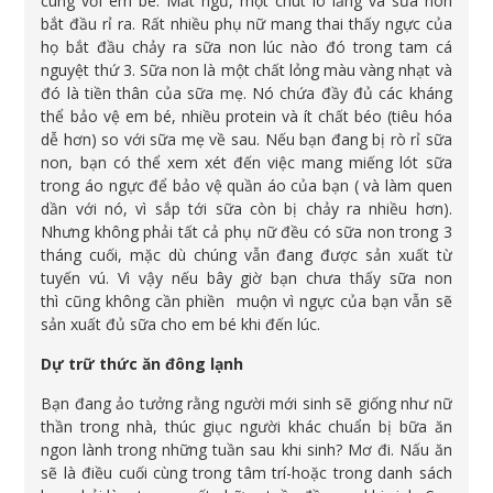
cùng với em bé. Mất ngủ, một chút lo lắng và sữa non
bắt đầu rỉ ra. Rất nhiều phụ nữ mang thai thấy ngực của
họ bắt đầu chảy ra sữa non lúc nào đó trong tam cá
nguyệt thứ 3. Sữa non là một chất lỏng màu vàng nhạt và
đó là tiền thân của sữa mẹ. Nó chứa đầy đủ các kháng
thể bảo vệ em bé, nhiều protein và ít chất béo (tiêu hóa
dễ hơn) so với sữa mẹ về sau. Nếu bạn đang bị rò rỉ sữa
non, bạn có thể xem xét đến việc mang miếng lót sữa
trong áo ngực để bảo vệ quần áo của bạn ( và làm quen
dần với nó, vì sắp tới sữa còn bị chảy ra nhiều hơn).
Nhưng không phải tất cả phụ nữ đều có sữa non trong 3
tháng cuối, mặc dù chúng vẫn đang được sản xuất từ
tuyến vú. Vì vậy nếu bây giờ bạn chưa thấy sữa non
thì cũng không cần phiền muộn vì ngực của bạn vẫn sẽ
sản xuất đủ sữa cho em bé khi đến lúc.
Dự trữ thức ăn đông lạnh
Bạn đang ảo tưởng rằng người mới sinh sẽ giống như nữ
thần trong nhà, thúc giục người khác chuẩn bị bữa ăn
ngon lành trong những tuần sau khi sinh? Mơ đi. Nấu ăn
sẽ là điều cuối cùng trong tâm trí-hoặc trong danh sách