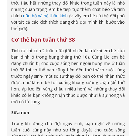
thở. Hầu hết những thay đổi khác trong tuần này là nhỏ
nhưng quan trọng: em bé tiếp tục thêm chất béo và tinh
chỉnh
não bộ và hệ thần kinh
(vì vậy em bé có thể đối phó
với tất cả các kích thích đang chờ đợi mình khi bước vào
thế giới).
Cơ thể bạn tuần thứ 38
Tính ra chỉ còn 2 tuần nữa (tất nhiên là trừ khi em bé của
bạn định ở trong bụng tháng thứ 10). Cùng lúc em bé
đang chuẩn bị cho cuộc sống bên ngoài bụng mẹ ở tuần
thứ 38 thì cơ thể bạn cũng tiến đến thử thách cuối cùng
trước ngày sinh- một số sự thay đổi bạn có thể nhận thức
được như là em bé tụt xuống khung xương chậu (dễ thở
hơn, áp lực lên vùng chậu nhiều hơn) và những thay đổi
khác có lẽ bạn không nhận thức được như là sự nong và
mờ cổ tử cung.
Sữa non
Trong khi đang chờ đợi ngày sinh, bạn nghĩ về những
tuần cuối cùng này như sự tổng duyệt cho cuộc sống