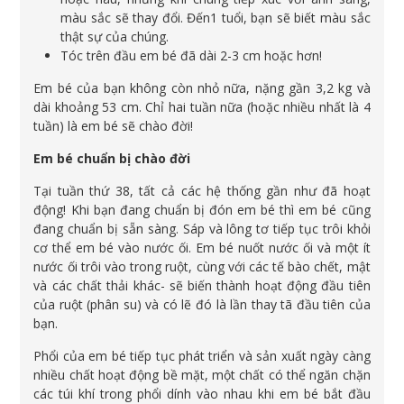
màu sắc sẽ thay đổi. Đến1 tuổi, bạn sẽ biết màu sắc
thật sự của chúng.
Tóc trên đầu em bé đã dài 2-3 cm hoặc hơn!
Em bé của bạn không còn nhỏ nữa, nặng gần 3,2 kg và
dài khoảng 53 cm. Chỉ hai tuần nữa (hoặc nhiều nhất là 4
tuần) là em bé sẽ chào đời!
Em bé chuẩn bị chào đời
Tại tuần thứ 38, tất cả các hệ thống gần như đã hoạt
động! Khi bạn đang chuẩn bị đón em bé thì em bé cũng
đang chuẩn bị sẵn sàng. Sáp và lông tơ tiếp tục trôi khỏi
cơ thể em bé vào nước ối. Em bé nuốt nước ối và một ít
nước ối trôi vào trong ruột, cùng với các tế bào chết, mật
và các chất thải khác- sẽ biến thành hoạt động đầu tiên
của ruột (phân su) và có lẽ đó là lần thay tã đầu tiên của
bạn.
Phổi của em bé tiếp tục phát triển và sản xuất ngày càng
nhiều chất hoạt động bề mặt, một chất có thể ngăn chặn
các túi khí trong phổi dính vào nhau khi em bé bắt đầu