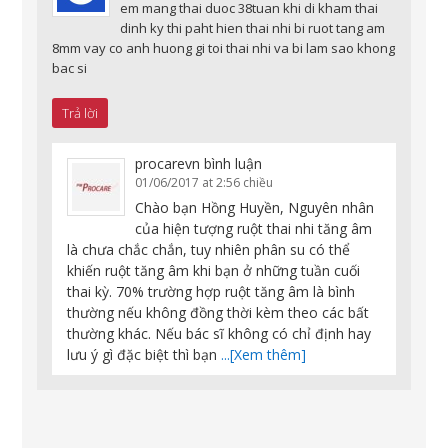
em mang thai duoc 38tuan khi di kham thai
dinh ky thi paht hien thai nhi bi ruot tang am
8mm vay co anh huong gi toi thai nhi va bi lam sao khong
bac si
Trả lời
procarevn
bình luận
01/06/2017 at 2:56 chiều
Chào bạn Hồng Huyền, Nguyên nhân
của hiện tượng ruột thai nhi tăng âm
là chưa chắc chắn, tuy nhiên phân su có thể
khiến ruột tăng âm khi bạn ở những tuần cuối
thai kỳ. 70% trường hợp ruột tăng âm là bình
thường nếu không đồng thời kèm theo các bất
thường khác. Nếu bác sĩ không có chỉ định hay
lưu ý gì đặc biệt thì bạn
...[Xem thêm]