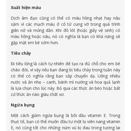
Xuất hiện máu
Dịch âm đạo cũng có thể có màu hồng nhạt hay nâu
sậm vì các mạch máu ở cổ tử cung vỡ trong quá trình
giãn nở và mỏng dần. Khi đồ lót (hoặc giấy vệ sinh) có
màu hồng hoặc nâu, nó có nghĩa là bạn có khả năng sẽ
gặp mặt em bé sớm hơn.
Tiêu chảy
Đi tiêu lỏng là cách tự nhiên để tạo ra đủ chỗ cho em bé
chào đời, vì vậy nếu bạn đang bị tiêu chảy trong tuần này
có thể có nghĩa rằng bạn sắp chuyển dạ. Uống nhiều
nước và ăn nhẹ – canh, bánh mì nướng và hoa quả lạnh
là lựa chọn cho lúc này. Bỏ qua các thức ăn béo hoặc bất
cứ thức ăn nào giàu chất xơ.
Ngứa bụng
Một cách giảm ngứa bụng là bôi dầu vitamin E. Trong
thực tế, bạn có thể muốn đầu tư một lọ viên nang vitamin
E, nó cũng tốt cho những núm vú bị đau trong tương lai