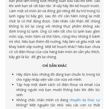
bạn phải làm trong suốt những tuần đầu sau khi sinh. Sau
khi sinh bạn sẽ rất bận rộn. Vì vậy hãy lên kế hoạch trước.
Làm một số món ăn và đóng gói riêng để dự trữ trong tủ
lạnh ngay từ bây giờ, sau đó chỉ cần hâm nóng lại một
chút là có thể dùng được. Dán nhãn cẩn thận để chúng
không bị bỏ lại cùng với những thực phẩm không xác
định trong tủ lạnh. Ứng cử viên tốt cho tủ lạnh bao gồm
món súp, món hầm và thịt hầm, cũng như những ổ bánh
mì nhỏ. Nếu bạn thèm đồ nướng, hãy làm và giấu một vài
khay bánh xốp nướng. Một kế hoạch khác? Nếu bạn chưa
có số điện thoại của cửa hàng bán món ăn sẵn yêu thích,
bây giờ là lúc để ghi lại chúng.
CHỈ DẪN KHÁC
Hãy đảm bảo những đồ dùng bạn chuẩn bị trong túi
cho ngày nhập viện vẫn còn vừa với mình.
Tập hợp một danh sách số điện thoại và email của
những người mà bạn muốn thông báo khi đến lúc
sinh.
Không chắc chắn mình có đang
chuyển dạ thực sự
không? Một nguyên tắc nhỏ: nếu các cơn co thắt