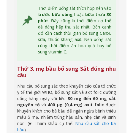
Thời điểm uống sắt thích hợp nên vào
trước bữa sáng
hoặc
bữa trưa 30
phút
. Đây cũng là thời điểm cơ thể
dễ dàng hấp thụ sắt nhất. Bên cạnh
đó cần cách thời gian bổ sung Canxi,
sữa, thuốc kháng axit. Nên uống sắt
cùng thời điểm ăn hoa quả hay bổ
sung vitamin C.
Thứ 3, mẹ bầu bổ sung Sắt đúng nhu
cầu
Nhu cầu bổ sung sắt: theo khuyến cáo của tổ chức
y tế thế giới WHO, bổ sung sắt và axit folic đường
uống hàng ngày với liều
30 mg đến 60 mg sắt
nguyên tố
và
400 µg (0,4 mg) axit folic
được
khuyến khích cho bà bầu để ngăn ngừa bệnh thiếu
máu ở mẹ, nhiễm trùng hậu sản, nhẹ cân và sinh
non. (☛ Tham khảo cụ thể:
Nhu cầu sắt cho bà
bầu
)