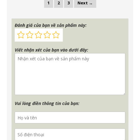
Site
Page
Page
Page
1
2
3
Next →
Reviews
navigation
Đánh giá của bạn về sản phẩm này:
Viết nhận xét của bạn vào dưới đây:
Vui lòng điền thông tin của bạn: