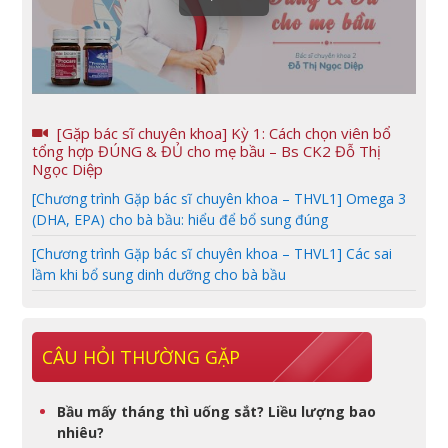
[Gặp bác sĩ chuyên khoa] Kỳ 1: Cách chọn viên bổ
tổng hợp ĐÚNG & ĐỦ cho mẹ bầu – Bs CK2 Đỗ Thị
Ngọc Diệp
[Chương trình Gặp bác sĩ chuyên khoa – THVL1] Omega 3
(DHA, EPA) cho bà bầu: hiểu để bổ sung đúng
[Chương trình Gặp bác sĩ chuyên khoa – THVL1] Các sai
lầm khi bổ sung dinh dưỡng cho bà bầu
CÂU HỎI THƯỜNG GẶP
Bầu mấy tháng thì uống sắt? Liều lượng bao
nhiêu?