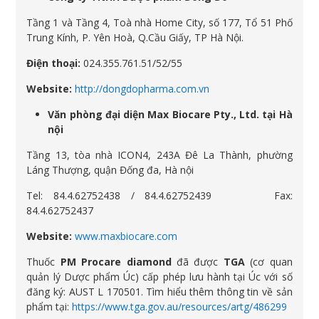
Tầng 1 và Tầng 4, Toà nhà Home City, số 177, Tổ 51 Phố
Trung Kính, P. Yên Hoà, Q.Cầu Giấy, TP Hà Nội.
Điện thoại:
024.355.761.51/52/55
Website:
http://dongdopharma.com.vn
Văn phòng đại diện Max Biocare Pty., Ltd. tại Hà
nội
Tầng 13, tòa nhà ICON4, 243A Đê La Thành, phường
Láng Thượng, quận Đống đa, Hà nội
Tel: 84.4.62752438 / 84.4.62752439 Fax:
84.4.62752437
Website:
www.maxbiocare.com
Thuốc
PM Procare diamond
đã được
TGA
(cơ quan
quản lý Dược phẩm Úc) cấp phép lưu hành tại Úc với số
đăng ký: AUST L 170501. Tìm hiểu thêm thông tin về sản
phẩm tại:
https://www.tga.gov.au/resources/artg/486299