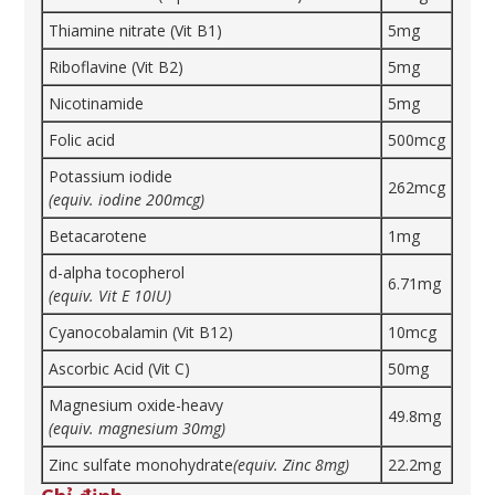
Thiamine nitrate (Vit B1)
5mg
Riboflavine (Vit B2)
5mg
Nicotinamide
5mg
Folic acid
500mcg
Potassium iodide
262mcg
(equiv. iodine 200mcg)
Betacarotene
1mg
d-alpha tocopherol
6.71mg
(equiv. Vit E 10IU)
Cyanocobalamin (Vit B12)
10mcg
Ascorbic Acid (Vit C)
50mg
Magnesium oxide-heavy
49.8mg
(equiv. magnesium 30mg)
Zinc sulfate monohydrate
(equiv. Zinc 8mg)
22.2mg