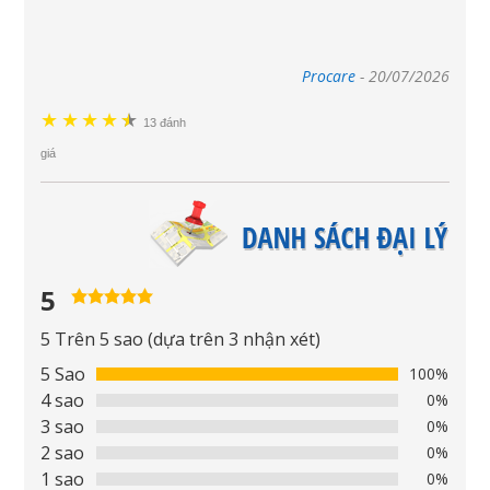
Procare
-
20/07/2026
★
★
★
★
★
★
13 đánh
giá
5
5,0
rating
5 Trên 5 sao (dựa trên 3 nhận xét)
5 Sao
100%
4 sao
0%
3 sao
0%
2 sao
0%
1 sao
0%