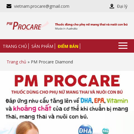
vietnam.procare@gmail.com
Đại lý
TRANG CHỦ
SẢN PHẨM
ĐIỂM BÁN
Trang chủ
» PM Procare Diamond