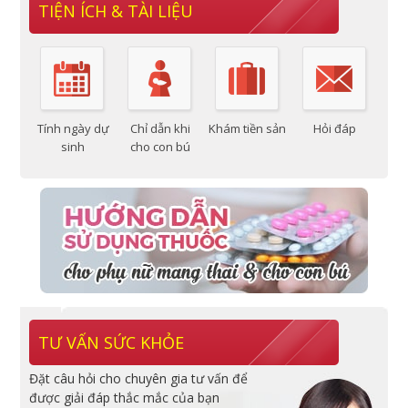
TIỆN ÍCH & TÀI LIỆU
Tính ngày dự
Chỉ dẫn khi
Khám tiền sản
Hỏi đáp
sinh
cho con bú
TƯ VẤN SỨC KHỎE
Đặt câu hỏi cho chuyên gia tư vấn để
được giải đáp thắc mắc của bạn