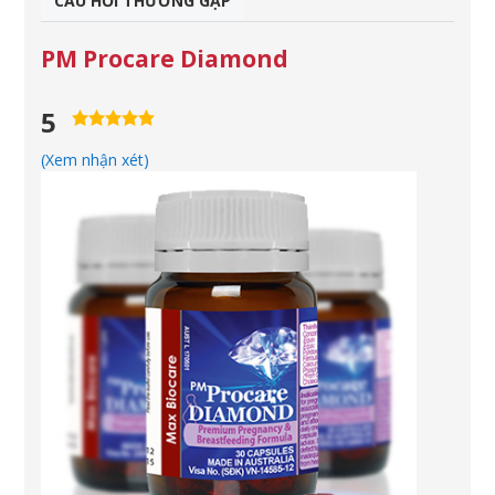
CÂU HỎI THƯỜNG GẶP
PM Procare Diamond
5
5,0
rating
(Xem nhận xét)