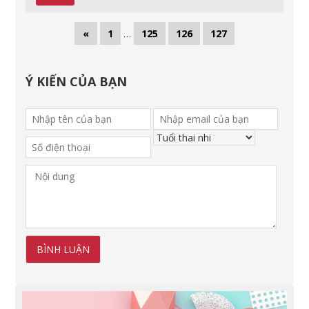
«
1
…
125
126
127
Ý KIẾN CỦA BẠN