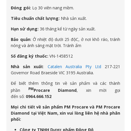
Đóng gói:
Lọ 30 viên nang mềm.
Tiêu chuẩn chất lượng:
Nhà sản xuất.
Hạn sử dụng:
36 tháng kể từ ngày sản xuất.
Bảo quản
: Ở nhiệt độ dưới 25 độC, ở nơi khô ráo, tránh
nóng và ánh sáng mặt trời. Tránh ẩm
Số đăng ký thuốc:
VN-1458512
Nhà sản xuất
:
Catalen Australia Pty Ltd
217-221
Governor Road Braeside VIC 3195 Australia.
Để biết thêm thông tin về sản phẩm và các thành
PM
phần
Procare Diamond
, xin mời gọi
đến số:
0964.666.152
Mọi chi tiết về sản phẩm PM Procare và PM Procare
Diamond tại Việt Nam, xin vui lòng liên hệ nhà phân
phối:
Công ty TNHH Dược phẩm Đông Đô