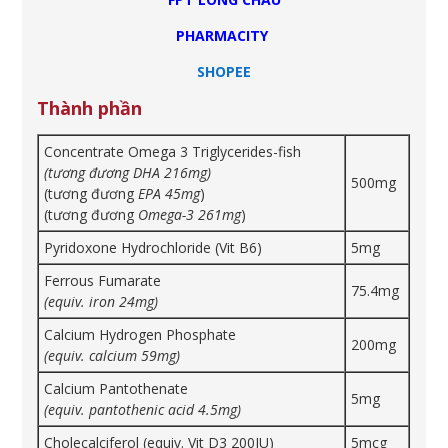
PHARMACITY
SHOPEE
Thành phần
Concentrate Omega 3 Triglycerides-fish
(tương đương DHA 216mg)
500mg
(tương đương
EPA 45mg
)
(tương đương
Omega-3 261mg
)
Pyridoxone Hydrochloride (Vit B6)
5mg
Ferrous Fumarate
75.4mg
(equiv. iron 24mg)
Calcium Hydrogen Phosphate
200mg
(equiv. calcium 59mg)
Calcium Pantothenate
5mg
(equiv. pantothenic acid 4.5mg)
Cholecalciferol (equiv. Vit D3 200IU)
5mcg