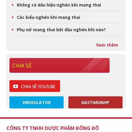
Không có dấu hiệu nghén khi mang thai
Các kiểu nghén khi mang thai
Phụ nữ mang thai bắt đầu nghén khi nào?
Xem thêm
CHIA SẺ
HREGULATOR
GASTIMUNHP
CÔNG TY TNHH DƯỢC PHẨM ĐÔNG ĐÔ