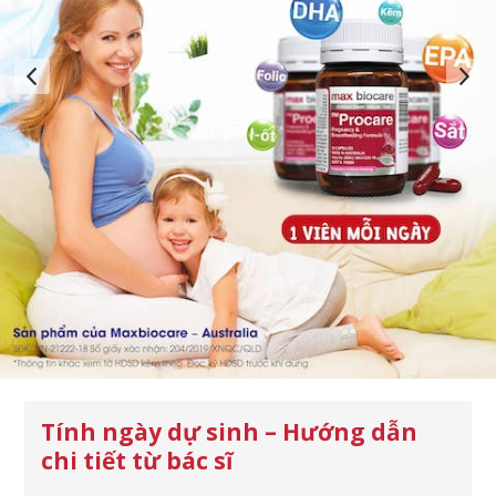
Tính ngày dự sinh – Hướng dẫn
chi tiết từ bác sĩ