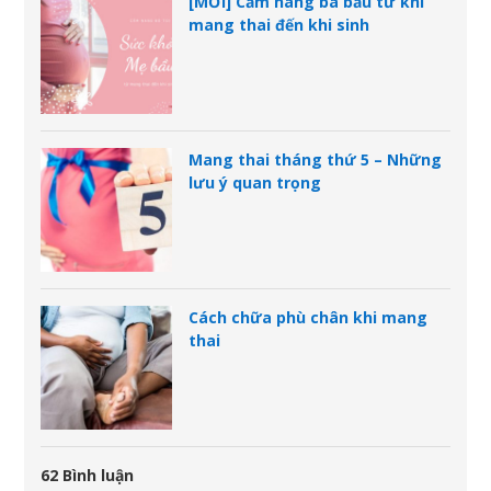
[MỚI] Cẩm nang bà bầu từ khi
mang thai đến khi sinh
Mang thai tháng thứ 5 – Những
lưu ý quan trọng
Cách chữa phù chân khi mang
thai
62 Bình luận