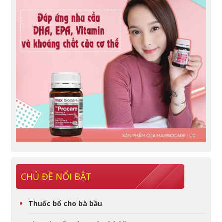
CHỦ ĐỀ NỔI BẬT
Thuốc bổ cho bà bầu