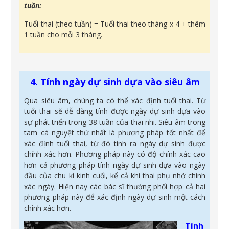
tuần:
Tuổi thai (theo tuần) = Tuổi thai theo tháng x 4 + thêm
1 tuần cho mỗi 3 tháng.
4. Tính ngày dự sinh dựa vào siêu âm
Qua siêu âm, chúng ta có thể xác định tuổi thai. Từ
tuổi thai sẽ dễ dàng tính được ngày dự sinh dựa vào
sự phát triển trong 38 tuần của thai nhi. Siêu âm trong
tam cá nguyệt thứ nhất là phương pháp tốt nhất để
xác định tuổi thai, từ đó tính ra ngày dự sinh được
chính xác hơn. Phương pháp này có độ chính xác cao
hơn cả phương pháp tính ngày dự sinh dựa vào ngày
đầu của chu kì kinh cuối, kể cả khi thai phụ nhớ chính
xác ngày. Hiện nay các bác sĩ thường phối hợp cả hai
phương pháp này để xác định ngày dự sinh một cách
chính xác hơn.
Tính