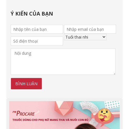
Ý KIẾN CỦA BẠN