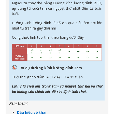
Người ta thay thế bằng Đường kính lưỡng đỉnh BPD,
áp dụng từ cuối tam cá nguyệt thứ nhất đến 28 tuần
tuổi.
Đường kính lưỡng đỉnh là số đo qua siêu âm nơi lớn
nhất từ trán ra gáy thai nhi.
Công thức tính tuổi thai theo bảng dưới đây:
Ví dụ đường kính lưỡng đỉnh 3cm
Tuổi thai (theo tuần) = (3 x 4) + 3 = 15 tuần
Lưu ý là siêu âm trong tam cá nguyệt thứ hai và thứ
ba không còn chính xác để xác định tuổi thai.
Xem thêm:
Dấu hiệu có thai