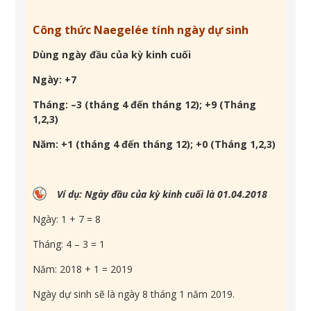
Công thức Naegelée tính ngày dự sinh
Dùng ngày đầu của kỳ kinh cuối
Ngày: +7
Tháng: –3 (tháng 4 đến tháng 12); +9 (Tháng
1,2,3)
Năm: +1 (tháng 4 đến tháng 12); +0 (Tháng 1,2,3)
Ví dụ: Ngày đầu của kỳ kinh cuối là 01.04.2018
Ngày: 1 + 7 = 8
Tháng: 4 – 3 = 1
Năm: 2018 + 1 = 2019
Ngày dự sinh sẽ là ngày 8 tháng 1 năm 2019.