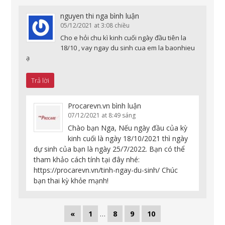
nguyen thi nga
bình luận
05/12/2021 at 3:08 chiều
Cho e hỏi chu kì kinh cuối ngày đầu tiên la
18/10 , vay ngay du sinh cua em la baonhieu
ạ
Trả lời
Procarevn.vn
bình luận
07/12/2021 at 8:49 sáng
Chào bạn Nga, Nếu ngày đầu của kỳ
kinh cuối là ngày 18/10/2021 thì ngày
dự sinh của bạn là ngày 25/7/2022. Bạn có thể
tham khảo cách tính tại đây nhé:
https://procarevn.vn/tinh-ngay-du-sinh/ Chúc
bạn thai kỳ khỏe mạnh!
«
1
…
8
9
10