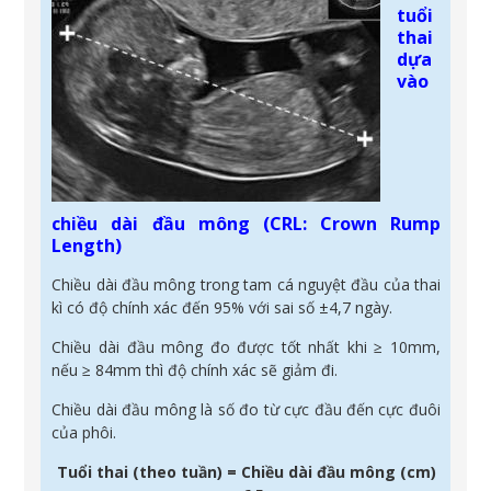
tuổi
thai
dựa
vào
chiều dài đầu mông (CRL: Crown Rump
Length)
Chiều dài đầu mông trong tam cá nguyệt đầu của thai
kì có độ chính xác đến 95% với sai số ±4,7 ngày.
Chiều dài đầu mông đo được tốt nhất khi ≥ 10mm,
nếu ≥ 84mm thì độ chính xác sẽ giảm đi.
Chiều dài đầu mông là số đo từ cực đầu đến cực đuôi
của phôi.
Tuổi thai (theo tuần) = Chiều dài đầu mông (cm)