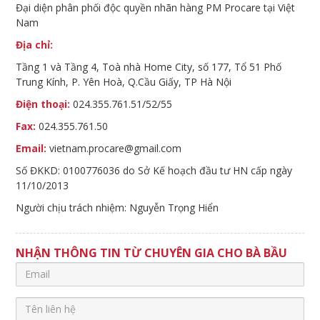
Đại diện phân phối độc quyền nhãn hàng PM Procare tại Việt
Nam
Địa chỉ:
Tầng 1 và Tầng 4, Toà nhà Home City, số 177, Tổ 51 Phố
Trung Kính, P. Yên Hoà, Q.Cầu Giấy, TP Hà Nội
Điện thoại:
024.355.761.51/52/55
Fax:
024.355.761.50
Email:
vietnam.procare@gmail.com
Số ĐKKD: 0100776036 do Sở Kế hoạch đầu tư HN cấp ngày
11/10/2013
Người chịu trách nhiệm: Nguyễn Trọng Hiển
NHẬN THÔNG TIN TỪ CHUYÊN GIA CHO BÀ BẦU