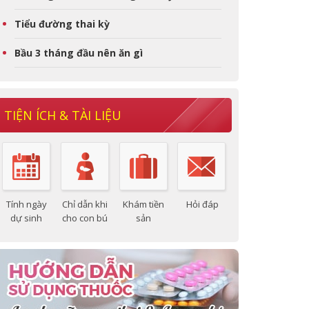
Tiểu đường thai kỳ
Bầu 3 tháng đầu nên ăn gì
TIỆN ÍCH & TÀI LIỆU
Tính ngày
Chỉ dẫn khi
Khám tiền
Hỏi đáp
dự sinh
cho con bú
sản