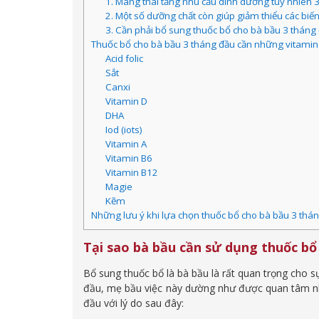
1. Mang thai tăng nhu cầu dinh dưỡng tuy nhiên 
2. Một số dưỡng chất còn giúp giảm thiểu các biế
3. Cần phải bổ sung thuốc bổ cho bà bầu 3 tháng
Thuốc bổ cho bà bầu 3 tháng đầu cần những vitamin
Acid folic
Sắt
Canxi
Vitamin D
DHA
Iod (iots)
Vitamin A
Vitamin B6
Vitamin B12
Magie
Kẽm
Những lưu ý khi lựa chọn thuốc bổ cho bà bầu 3 thá
Tại sao bà bầu cần sử dụng thuốc bổ
Bổ sung thuốc bổ là bà bầu là rất quan trọng cho 
đầu, mẹ bầu việc này dường như được quan tâm nh
đầu với lý do sau đây: