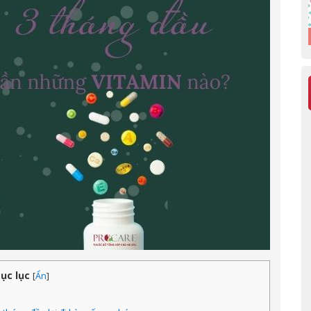
ục lục
[
Ẩn
]