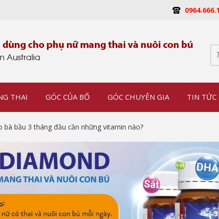
0964.666.
NG THAI
GÓC CỦA BỐ
GÓC CHUYÊN GIA
TIN TỨC 
 bà bầu 3 tháng đầu cần những vitamin nào?