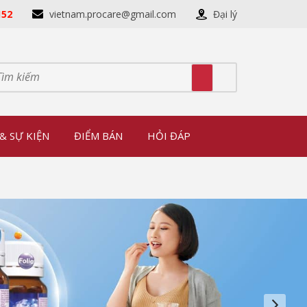
152
vietnam.procare@gmail.com
Đại lý
& SỰ KIỆN
ĐIỂM BÁN
HỎI ĐÁP