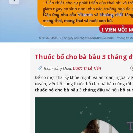
Thuốc bổ cho bà bầu 3 tháng 
Dược sĩ Lê Tiến
Tham vấn y khoa:
Để có một thai kỳ khỏe mạnh và an toàn, ngoài vi
xuyên, việc bổ sung thuốc bổ cho bà bầu cũng rất c
thuốc bổ cho bà bầu 3 tháng đầu
và nên
bổ su