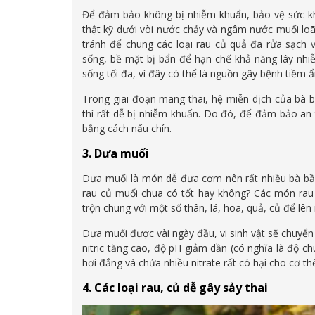
Để đảm bảo không bị nhiễm khuẩn, bảo vệ sức khỏ
thật kỹ dưới vòi nước chảy và ngâm nước muối loã
tránh để chung các loại rau củ quả đã rửa sạch 
sống, bề mặt bị bẩn để hạn chế khả năng lây nhi
sống tối đa, vì đây có thể là nguồn gây bệnh tiềm ẩ
Trong giai đoạn mang thai, hệ miễn dịch của bà 
thì rất dễ bị nhiễm khuẩn. Do đó, để đảm bảo an
bằng cách nấu chín.
3. Dưa muối
Dưa muối là món dễ đưa cơm nên rất nhiều bà bầu
rau củ muối chua có tốt hay không? Các món ra
trộn chung với một số thân, lá, hoa, quả, củ để lên
Dưa muối được vài ngày đầu, vi sinh vật sẽ chuyển 
nitric tăng cao, độ pH giảm dần (có nghĩa là độ ch
hơi đắng và chứa nhiều nitrate rất có hại cho cơ th
4. Các loại rau, củ dễ gây sảy thai