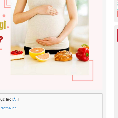
ục lục
[
Ẩn
]
ật thai nhi