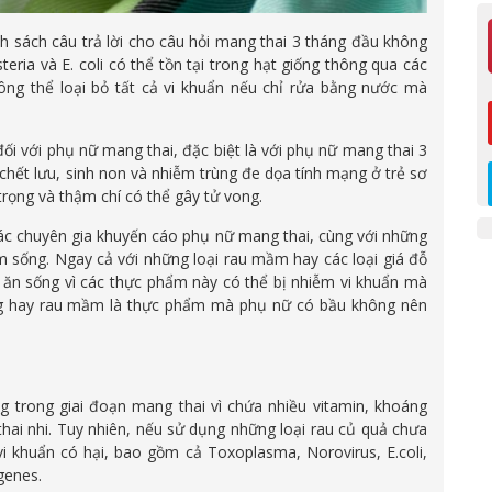
h sách câu trả lời cho câu hỏi mang thai 3 tháng đầu không
steria và E. coli có thể tồn tại trong hạt giống thông qua các
ông thể loại bỏ tất cả vi khuẩn nếu chỉ rửa bằng nước mà
ối với phụ nữ mang thai, đặc biệt là với phụ nữ mang thai 3
i chết lưu, sinh non và nhiễm trùng đe dọa tính mạng ở trẻ sơ
trọng và thậm chí có thể gây tử vong.
các chuyên gia khuyến cáo phụ nữ mang thai, cùng với những
m sống. Ngay cả với những loại rau mầm hay các loại giá đỗ
i ăn sống vì các thực phẩm này có thể bị nhiễm vi khuẩn mà
ống hay rau mầm là thực phẩm mà phụ nữ có bầu không nên
trong giai đoạn mang thai vì chứa nhiều vitamin, khoáng
thai nhi. Tuy nhiên, nếu sử dụng những loại rau củ quả chưa
i khuẩn có hại, bao gồm cả Toxoplasma, Norovirus, E.coli,
genes.