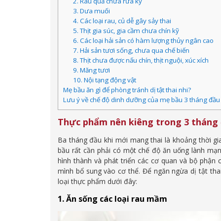
2. Rau quả chưa rửa kỹ
3. Dưa muối
4. Các loại rau, củ dễ gây sảy thai
5. Thịt gia súc, gia cầm chưa chín kỹ
6. Các loại hải sản có hàm lượng thủy ngân cao
7. Hải sản tươi sống, chưa qua chế biến
8. Thịt chưa được nấu chín, thịt nguội, xúc xích
9. Măng tươi
10. Nội tạng động vật
Mẹ bầu ăn gì để phòng tránh dị tật thai nhi?
Lưu ý về chế độ dinh dưỡng của mẹ bầu 3 tháng đầu
Thực phẩm nên kiêng trong 3 tháng đ
Ba tháng đầu khi mới mang thai là khoảng thời gia
bầu rất cần phải có một chế độ ăn uống lành mạn
hình thành và phát triển các cơ quan và bộ phậ
mình bổ sung vào cơ thể. Để ngăn ngừa dị tật tha
loại thực phẩm dưới đây:
1. Ăn sống các loại rau mầm