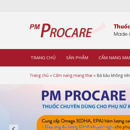
TRANG CHỦ
SẢN PHẨM
CẨM NANG MA
Trang chủ
»
Cẩm nang mang thai
» Bà bầu không nên 