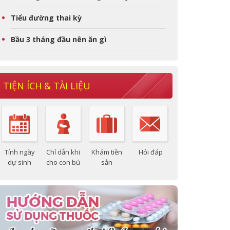
Tiểu đường thai kỳ
Bầu 3 tháng đầu nên ăn gì
TIỆN ÍCH & TÀI LIỆU
Tính ngày
Chỉ dẫn khi
Khám tiền
Hỏi đáp
dự sinh
cho con bú
sản