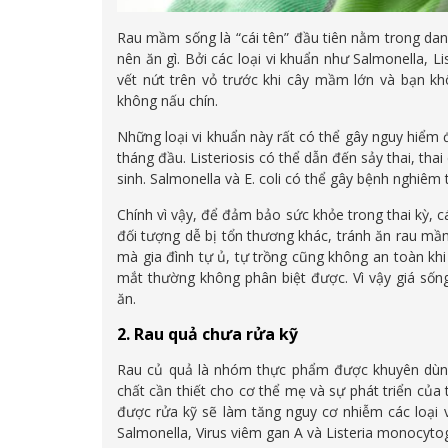
Rau mầm sống là “cái tên” đầu tiên nằm trong dan
nên ăn gì. Bởi các loại vi khuẩn như Salmonella, Li
vết nứt trên vỏ trước khi cây mầm lớn và bạn kh
không nấu chín.
Những loại vi khuẩn này rất có thể gây nguy hiểm đ
tháng đầu. Listeriosis có thể dẫn đến sảy thai, tha
sinh. Salmonella và E. coli có thể gây bệnh nghiêm 
Chính vì vậy, để đảm bảo sức khỏe trong thai kỳ, 
đối tượng dễ bị tổn thương khác, tránh ăn rau mầ
mà gia đình tự ủ, tự trồng cũng không an toàn kh
mắt thường không phân biệt được. Vì vậy giá s
ăn.
2. Rau quả chưa rửa kỹ
Rau củ quả là nhóm thực phẩm được khuyên dùng 
chất cần thiết cho cơ thể mẹ và sự phát triển của 
được rửa kỹ sẽ làm tăng nguy cơ nhiễm các loại v
Salmonella, Virus viêm gan A và Listeria monocyto