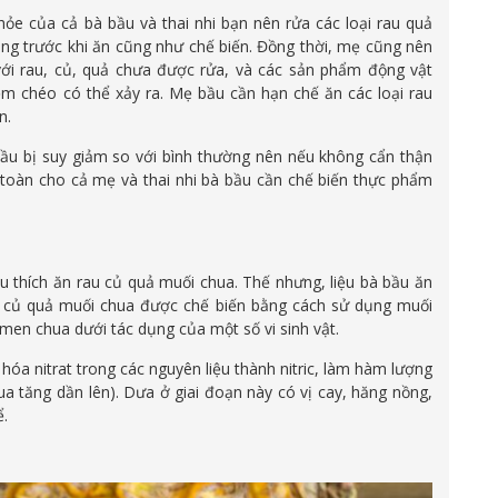
e của cả bà bầu và thai nhi bạn nên rửa các loại rau quả
ng trước khi ăn cũng như chế biến. Đồng thời, mẹ cũng nên
với rau, củ, quả chưa được rửa, và các sản phẩm động vật
ễm chéo có thể xảy ra. Mẹ bầu cần hạn chế ăn các loại rau
n.
bầu bị suy giảm so với bình thường nên nếu không cẩn thận
 toàn cho cả mẹ và thai nhi bà bầu cần chế biến thực phẩm
 thích ăn rau củ quả muối chua. Thế nhưng, liệu bà bầu ăn
u củ quả muối chua được chế biến bằng cách sử dụng muối
 men chua dưới tác dụng của một số vi sinh vật.
hóa nitrat trong các nguyên liệu thành nitric, làm hàm lượng
ua tăng dần lên). Dưa ở giai đoạn này có vị cay, hăng nồng,
ể.