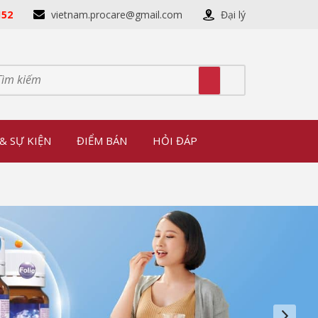
152
vietnam.procare@gmail.com
Đại lý
& SỰ KIỆN
ĐIỂM BÁN
HỎI ĐÁP