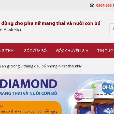
0964.666.
NG THAI
GÓC CỦA BỐ
GÓC CHUYÊN GIA
TIN TỨC 
ăn gì trong 3 tháng đầu để phòng dị tật thai nhi?