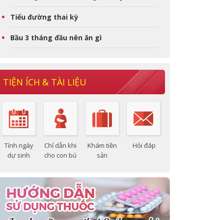
Tiểu đường thai kỳ
Bầu 3 tháng đầu nên ăn gì
TIỆN ÍCH & TÀI LIỆU
Tính ngày
Chỉ dẫn khi
Khám tiền
Hỏi đáp
dự sinh
cho con bú
sản