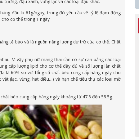
tương, đậu xanh, vừng lạc và các loại đậu khác.
háng đầu là 61g/ngày, trong đó yêu cầu về tỷ lệ đạm động
 cho cơ thể trong 1 ngày.
màng tế bào và là nguồn năng lượng dự trữ của cơ thể. Chất
nhau. Vì vậy phụ nữ mang thai cần có sự cân bằng các loại
ng cấp lượng lipid cho cơ thể đầy đủ về số lượng lẫn chất
i đa là 60% so với tổng số chất béo cung cấp hàng ngày cho
vật (lạc, vừng, hạt điều…) và hạn chế tiêu thụ các loại mỡ
 chất béo cung cấp hàng ngày khoảng từ 47.5 đến 58.5g.