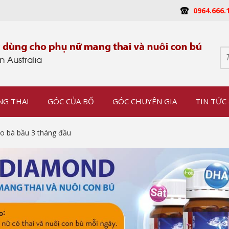
0964.666.
NG THAI
GÓC CỦA BỐ
GÓC CHUYÊN GIA
TIN TỨC 
o bà bầu 3 tháng đầu