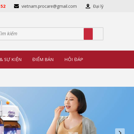
152
vietnam.procare@gmail.com
Đại lý
& SỰ KIỆN
ĐIỂM BÁN
HỎI ĐÁP