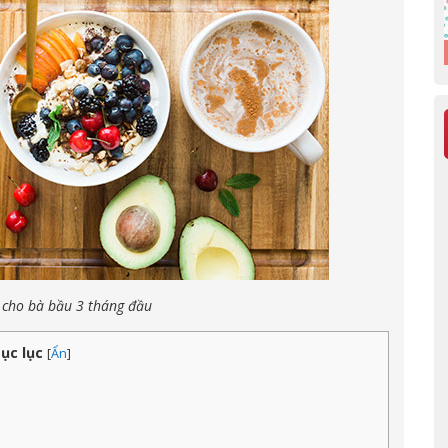
 cho bà bầu 3 tháng đầu
ục lục
[
Ẩn
]