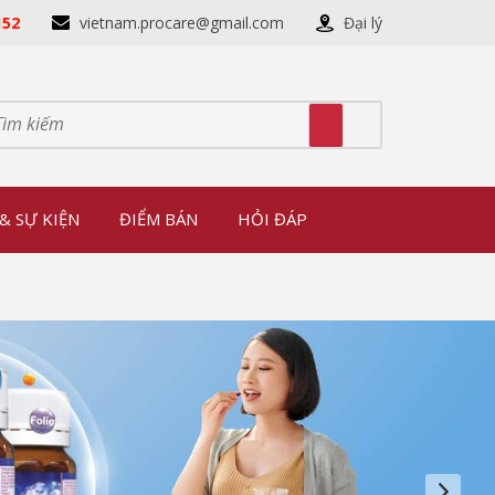
152
vietnam.procare@gmail.com
Đại lý
& SỰ KIỆN
ĐIỂM BÁN
HỎI ĐÁP