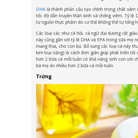
DHA
là thành phần cấu tạo chính trong chất xám 
tốc độ dẫn truyền thần kinh và chống viêm. Tỷ l
từ nguồn thực phẩm do cơ thể không thể tự tổng h
Các loại các như cá hồi, cá ngừ đại dương rất già
này cũng gần với tỷ lệ DHA và EPA trong sữa mẹ n
mang thai, cho con bú. Bổ sung các loại cá này t
kim loại nặng) là cách đơn giản giúp phát triển tố
hơn 2 bữa cá mỗi tuần có khả năng sinh con với c
bà mẹ ăn nhiều hơn 2 bữa cá mỗi tuần.
Trứng