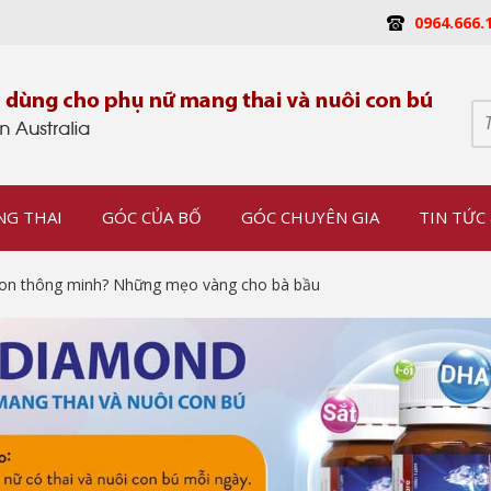
0964.666.
NG THAI
GÓC CỦA BỐ
GÓC CHUYÊN GIA
TIN TỨC 
con thông minh? Những mẹo vàng cho bà bầu