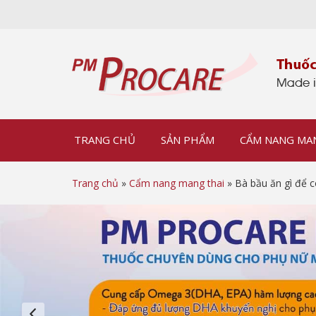
TRANG CHỦ
SẢN PHẨM
CẨM NANG MA
Trang chủ
»
Cẩm nang mang thai
» Bà bầu ăn gì để 