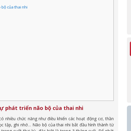
bộ của thai nhi
 phát triển não bộ của thai nhi
có nhiều chức năng như điều khiển các hoạt động cơ, thần
học tập, ghi nhớ… Não bộ của thai nhi bắt đầu hình thành từ
trong suốt thai kỳ, đặc biệt là trong 3 tháng cuối. Để phát