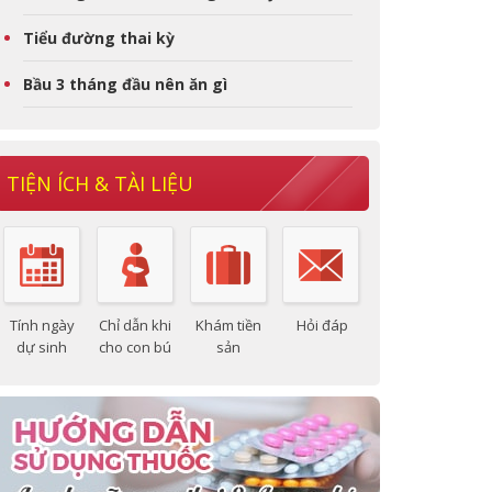
Tiểu đường thai kỳ
Bầu 3 tháng đầu nên ăn gì
TIỆN ÍCH & TÀI LIỆU
Tính ngày
Chỉ dẫn khi
Khám tiền
Hỏi đáp
dự sinh
cho con bú
sản