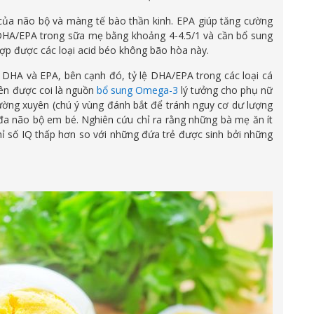
của não bộ và màng tế bào thần kinh. EPA giúp tăng cường
ệ DHA/EPA trong sữa mẹ bằng khoảng 4-4.5/1 và cần bổ sung
ợp được các loại acid béo không bão hòa này.
u DHA và EPA, bên cạnh đó, tỷ lệ DHA/EPA trong các loại cá
ên được coi là nguồn
bổ sung Omega-3
lý tưởng cho phụ nữ
hường xuyên (chú ý vùng đánh bắt để tránh nguy cơ dư lượng
i đa não bộ em bé. Nghiên cứu chỉ ra rằng những bà mẹ ăn ít
hỉ số IQ thấp hơn so với những đứa trẻ được sinh bởi những