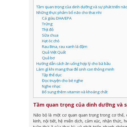
Tầm quan trọng của dinh dưỡng và sự phát triển não 
Những thực phẩm bổ não cho thai nhi
Cá giàu DHA/EPA
Trứng
Thịt đỏ
Sữa chua
Hạt óc chó
Rau Bina, rau xanh lá đậm
Quả Việt Quất
Quả bơ
Hướng dẫn cách ăn uống hợp lý cho bà bầu
Làm gì khi mang thai để sinh con thông minh
Tập thể dục
Đọc truyện cho bé nghe
Nghe nhạc
Bổ sung thêm vitamin và khoáng chất
Tầm quan trọng của dinh dưỡng và sự
Não bộ là một cơ quan quan trọng trong cơ thể, 
kinh, nội tiết, hệ miễn dịch, cảm xúc, nhận thức, 
tuần thứ 3 của thai kỳ, và phát triển nhanh chóng 