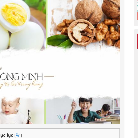
ục lục
[
Ẩn
]