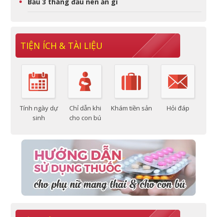
Bầu 3 tháng đầu nên ăn gì
TIỆN ÍCH & TÀI LIỆU
Tính ngày dự
Chỉ dẫn khi
Khám tiền sản
Hỏi đáp
sinh
cho con bú