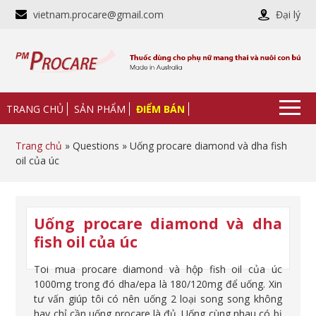
vietnam.procare@gmail.com
Đại lý
TRANG CHỦ
SẢN PHẨM
ĐIỂM BÁN
Trang chủ
» Questions » Uống procare diamond và dha fish
oil của úc
Uống procare diamond và dha
fish oil của úc
Toi mua procare diamond và hộp fish oil của úc
1000mg trong đó dha/epa là 180/120mg để uống. Xin
tư vấn giúp tôi có nên uống 2 loại song song không
hay chỉ cần uống procare là đủ. Uống cùng nhau có bị