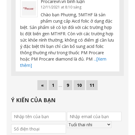
Procarevn.vn
bình luận
12/11/2021 at 8:10 sáng
Chào bạn Phương, 5MTHF là sản
phẩm cung cấp Aicd folic ở dạng đặc
biệt. Sản phẩm sẽ có lợi đối với các trường hợp
bị đột biến gen MTHFR. Còn với các trường hợp
sức khỏe nình thường, không có điểm gì cần lưu
ý đặc biệt thì bạn chỉ cần bổ sung acid folic
thông thường như trong thuốc PM Procare
hoặc PM Procare diamond là đủ. PM
...[Xem
thêm]
«
1
…
9
10
11
Ý KIẾN CỦA BẠN