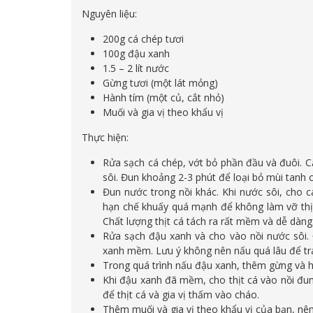
Nguyên liệu:
200g cá chép tươi
100g đậu xanh
1.5 – 2 lít nước
Gừng tươi (một lát mỏng)
Hành tím (một củ, cắt nhỏ)
Muối và gia vị theo khẩu vị
Thực hiện:
Rửa sạch cá chép, vớt bỏ phần đầu và đuôi. C
sôi. Đun khoảng 2-3 phút để loại bỏ mùi tanh c
Đun nước trong nồi khác. Khi nước sôi, cho c
hạn chế khuấy quá mạnh để không làm vỡ thịt c
Chất lượng thịt cá tách ra rất mềm và dễ dàng
Rửa sạch đậu xanh và cho vào nồi nước sôi.
xanh mềm. Lưu ý không nên nấu quá lâu để tr
Trong quá trình nấu đậu xanh, thêm gừng và h
Khi đậu xanh đã mềm, cho thịt cá vào nồi đun
để thịt cá và gia vị thấm vào cháo.
Thêm muối và gia vị theo khẩu vị của bạn, n