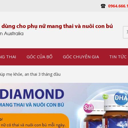
0964.666.
NG THAI
GÓC CỦA BỐ
GÓC CHUYÊN GIA
TIN TỨC 
úp mẹ khỏe, an thai 3 tháng đầu