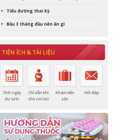
Tiểu đường thai kỳ
Bầu 3 tháng đầu nên ăn gì
TIỆN ÍCH & TÀI LIỆU
Tính ngày
Chỉ dẫn khi
Khám tiền
Hỏi đáp
dự sinh
cho con bú
sản