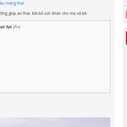
đầu mang thai
ng giúp an thai, bồi bổ sức khỏe cho mẹ và bé.
ục lục
[
Ẩn
]