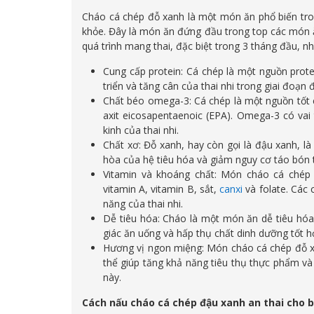
Cháo cá chép đỗ xanh là một món ăn phổ biến tro
khỏe. Đây là món ăn đứng đầu trong top các món 
quá trình mang thai, đặc biệt trong 3 tháng đầu, nh
Cung cấp protein: Cá chép là một nguồn prote
triển và tăng cân của thai nhi trong giai đoạn đ
Chất béo omega-3: Cá chép là một nguồn tốt
axit eicosapentaenoic (EPA). Omega-3 có vai 
kinh của thai nhi.
Chất xơ: Đỗ xanh, hay còn gọi là đậu xanh, là
hòa của hệ tiêu hóa và giảm nguy cơ táo bón t
Vitamin và khoáng chất: Món cháo cá chép 
vitamin A, vitamin B, sắt,
canxi
và folate. Các 
năng của thai nhi.
Dễ tiêu hóa: Cháo là một món ăn dễ tiêu hóa 
giác ăn uống và hấp thụ chất dinh dưỡng tốt h
Hương vị ngon miệng: Món cháo cá chép đỗ x
thể giúp tăng khả năng tiêu thụ thực phẩm và
này.
Cách nấu cháo cá chép đậu xanh an thai cho b