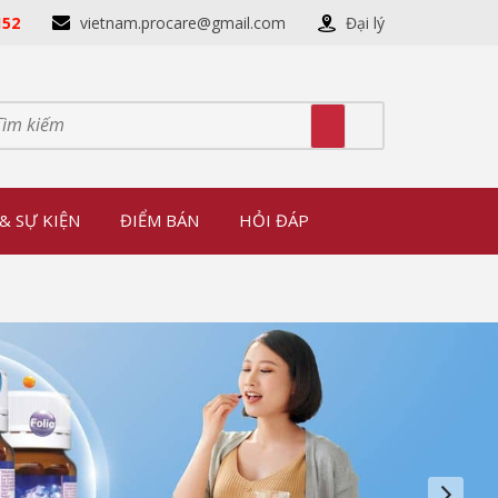
152
vietnam.procare@gmail.com
Đại lý
& SỰ KIỆN
ĐIỂM BÁN
HỎI ĐÁP