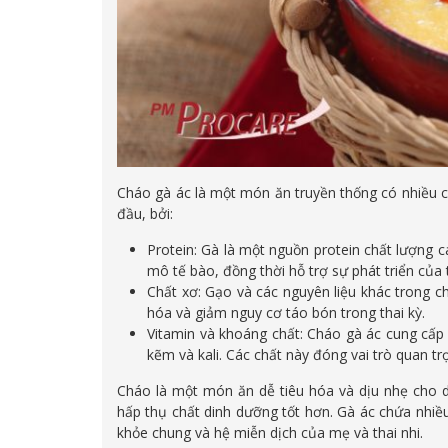
Cháo gà ác là một món ăn truyền thống có nhiều cô
đầu, bởi:
Protein: Gà là một nguồn protein chất lượng 
mô tế bào, đồng thời hỗ trợ sự phát triển của t
Chất xơ: Gạo và các nguyên liệu khác trong ch
hóa và giảm nguy cơ táo bón trong thai kỳ.
Vitamin và khoáng chất: Cháo gà ác cung cấp n
kẽm và kali. Các chất này đóng vai trò quan tr
Cháo là một món ăn dễ tiêu hóa và dịu nhẹ cho d
hấp thụ chất dinh dưỡng tốt hơn. Gà ác chứa nhiều
khỏe chung và hệ miễn dịch của mẹ và thai nhi.