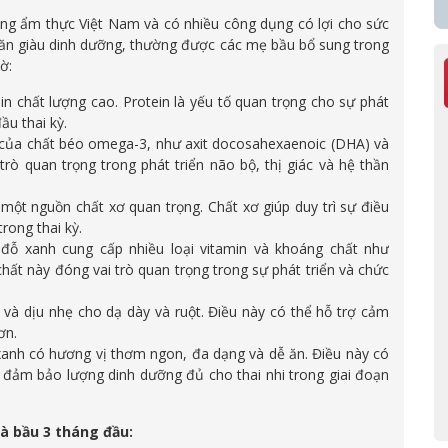
ng ẩm thực Việt Nam và có nhiều công dụng có lợi cho sức
ăn giàu dinh dưỡng, thường được các mẹ bầu bổ sung trong
ờ:
in chất lượng cao. Protein là yếu tố quan trọng cho sự phát
ầu thai kỳ.
 của chất béo omega-3, như axit docosahexaenoic (DHA) và
trò quan trọng trong phát triển não bộ, thị giác và hệ thần
 một nguồn chất xơ quan trọng. Chất xơ giúp duy trì sự điều
rong thai kỳ.
đỗ xanh cung cấp nhiều loại vitamin và khoáng chất như
chất này đóng vai trò quan trọng trong sự phát triển và chức
và dịu nhẹ cho dạ dày và ruột. Điều này có thể hỗ trợ cảm
ơn.
anh có hương vị thơm ngon, đa dạng và dễ ăn. Điều này có
 đảm bảo lượng dinh dưỡng đủ cho thai nhi trong giai đoạn
à bầu 3 tháng đầu: