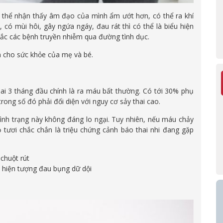
ó thể nhận thấy âm đạo của mình ẩm ướt hơn, có thể ra khí
 có mùi hôi, gây ngứa ngáy, đau rát thì có thể là biểu hiện
mắc các bệnh truyền nhiễm qua đường tình dục.
n cho sức khỏe của mẹ và bé.
ai 3 tháng đầu chính là ra máu bất thường. Có tới 30% phụ
ong số đó phải đối diện với nguy cơ sảy thai cao.
ình trạng này không đáng lo ngại. Tuy nhiên, nếu máu chảy
 tươi chắc chắn là triệu chứng cảnh báo thai nhi đang gặp
chuột rút
 hiện tượng đau bụng dữ dội