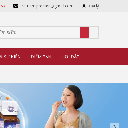
152
vietnam.procare@gmail.com
Đại lý
& SỰ KIỆN
ĐIỂM BÁN
HỎI ĐÁP