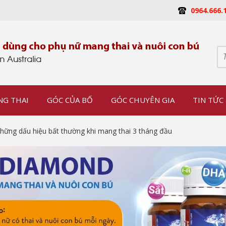
0964.666.
NG THAI
GÓC CỦA BỐ
GÓC CHUYÊN GIA
TIN TỨC 
hững dấu hiệu bất thường khi mang thai 3 tháng đầu