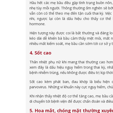
Hầu hết các mẹ bầu đều gặp tình trạng buồn nôn
nhẹ tùy mỗi người. Thông thường ốm nghén sẽ bớt 
vẫn còn có thể theo mẹ đến tận cuối thai kỳ. Việ
nhi, ngược lại còn là dấu hiệu cho thấy cơ th
hormone.
Hiện tượng này được coi là bất thường và đáng lo 
kéo dài dễ khiến bà bầu cảm thấy mệt mỏi, mất nướ
nhiều mất kiểm soát, mẹ bầu cần sớm tới cơ sở y t
4. Sốt cao
Thân nhiệt phụ nữ khi mang thai thường cao hơn 
xem đây là dấu hiệu nguy hiểm trong thai kỳ, nhấ
bệnh nhiễm trùng, nếu không được điều trị kịp thời
Sốt cao kèm phát ban, đau khớp là biểu hiện 
parvovirus. Những vi khuẩn này cực nguy hiểm, chún
Khi nhận thấy nhiệt độ cơ thể tăng cao, mẹ bầu cầ
di chuyển tới bệnh viện để được chẩn đoán và điều t
5. Hoa mắt, chóng mặt thường xuyê