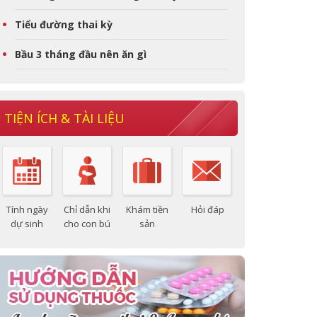
Tiểu đường thai kỳ
Bầu 3 tháng đầu nên ăn gì
TIỆN ÍCH & TÀI LIỆU
Tính ngày
Chỉ dẫn khi
Khám tiền
Hỏi đáp
dự sinh
cho con bú
sản