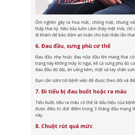
Ốm nghén gây ra hoa mắt, chóng mặt, nhưng nếu
thấp thai kỳ. Nếu bầu luôn cảm thấy mệt mỏi, chỉ
đi khám để bảo đảm an toàn cho bản thân lẫn thai 
6. Đau đầu, sưng phù cơ thể
Đau đầu nhẹ hoặc đau nửa đầu khi mang thai có 
trạng này không mấy lo ngại, kể cả sưng phù do cơ
đau đầu dữ dội, ăn uống kém, mặt và tay chân sưng 
Bạn cần sớm tới bệnh viện để được theo dõi và điều
7. Đi tiểu bị đau buốt hoặc ra máu
Tiểu buốt, tiểu ra máu có thể là dấu hiệu của bệ
được điều trị dứt điểm trong 3 tháng đầu mang th
này.
8. Chuột rút quá mức