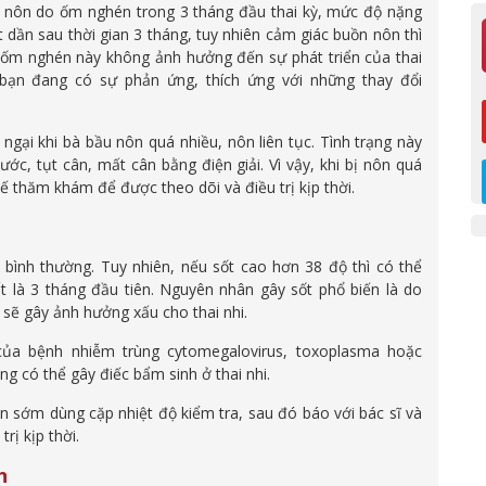
, nôn do ốm nghén trong 3 tháng đầu thai kỳ, mức độ nặng
dần sau thời gian 3 tháng, tuy nhiên cảm giác buồn nôn thì
c ốm nghén này không ảnh hưởng đến sự phát triển của thai
ể bạn đang có sự phản ứng, thích ứng với những thay đổi
ngại khi bà bầu nôn quá nhiều, nôn liên tục. Tình trạng này
c, tụt cân, mất cân bằng điện giải. Vì vậy, khi bị nôn quá
ế thăm khám để được theo dõi và điều trị kịp thời.
bình thường. Tuy nhiên, nếu sốt cao hơn 38 độ thì có thể
t là 3 tháng đầu tiên. Nguyên nhân gây sốt phổ biến là do
 sẽ gây ảnh hưởng xấu cho thai nhi.
của bệnh nhiễm trùng cytomegalovirus, toxoplasma hoặc
g có thể gây điếc bẩm sinh ở thai nhi.
n sớm dùng cặp nhiệt độ kiểm tra, sau đó báo với bác sĩ và
rị kịp thời.
n