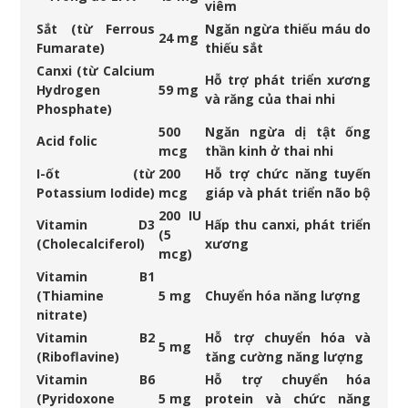
viêm
Sắt (từ Ferrous
Ngăn ngừa thiếu máu do
24 mg
Fumarate)
thiếu sắt
Canxi (từ Calcium
Hỗ trợ phát triển xương
Hydrogen
59 mg
và răng của thai nhi
Phosphate)
500
Ngăn ngừa dị tật ống
Acid folic
mcg
thần kinh ở thai nhi
I-ốt (từ
200
Hỗ trợ chức năng tuyến
Potassium Iodide)
mcg
giáp và phát triển não bộ
200 IU
Vitamin D3
Hấp thu canxi, phát triển
(5
(Cholecalciferol)
xương
mcg)
Vitamin B1
(Thiamine
5 mg
Chuyển hóa năng lượng
nitrate)
Vitamin B2
Hỗ trợ chuyển hóa và
5 mg
(Riboflavine)
tăng cường năng lượng
Vitamin B6
Hỗ trợ chuyển hóa
(Pyridoxone
5 mg
protein và chức năng