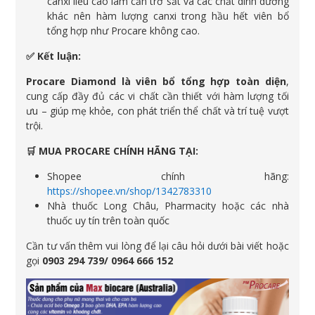
canxi liều cao làm cản trở sắt và các chất dinh dưỡng
khác nên hàm lượng canxi trong hầu hết viên bổ
tổng hợp như Procare không cao.
✅ Kết luận:
Procare Diamond là viên bổ tổng hợp toàn diện
,
cung cấp đầy đủ các vi chất cần thiết với hàm lượng tối
ưu – giúp mẹ khỏe, con phát triển thể chất và trí tuệ vượt
trội.
🛒 MUA PROCARE CHÍNH HÃNG TẠI:
Shopee chính hãng:
https://shopee.vn/shop/1342783310
Nhà thuốc Long Châu, Pharmacity hoặc các nhà
thuốc uy tín trên toàn quốc
Cần tư vấn thêm vui lòng để lại câu hỏi dưới bài viết hoặc
gọi
0903 294 739/ 0964 666 152