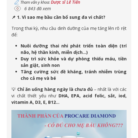
Dược sĩ Lê Tiến
Tham vấn y khoa:
6 843 đã xem
📌 1. Vì sao mẹ bầu cần bổ sung đa vi chất?
Trong thai kỳ, nhu cầu dinh dưỡng của mẹ tăng lên rõ rệt
để:
Nuôi dưỡng thai nhi phát triển toàn diện (trí
não, hệ thần kinh, miễn dịch…)
Duy trì sức khỏe và dự phòng thiếu máu, tiền
sản giật, sinh non
Tăng cường sức đề kháng, tránh nhiễm trùng
cho cả mẹ và bé
💡
Chỉ ăn uống hàng ngày là chưa đủ
– nhất là với các
vi chất thiết yếu như
DHA, EPA, acid folic, sắt, iod,
vitamin A, D3, E, B12…