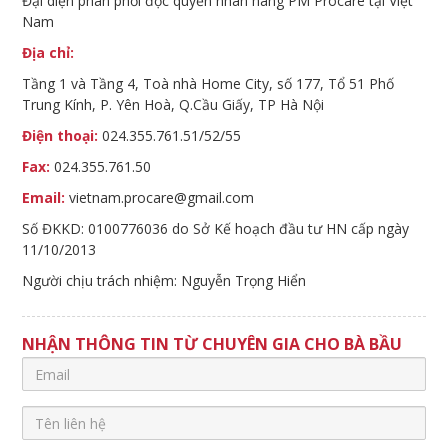
Đại diện phân phối độc quyền nhãn hàng PM Procare tại Việt
Nam
Địa chỉ:
Tầng 1 và Tầng 4, Toà nhà Home City, số 177, Tổ 51 Phố
Trung Kính, P. Yên Hoà, Q.Cầu Giấy, TP Hà Nội
Điện thoại:
024.355.761.51/52/55
Fax:
024.355.761.50
Email:
vietnam.procare@gmail.com
Số ĐKKD: 0100776036 do Sở Kế hoạch đầu tư HN cấp ngày
11/10/2013
Người chịu trách nhiệm: Nguyễn Trọng Hiển
NHẬN THÔNG TIN TỪ CHUYÊN GIA CHO BÀ BẦU