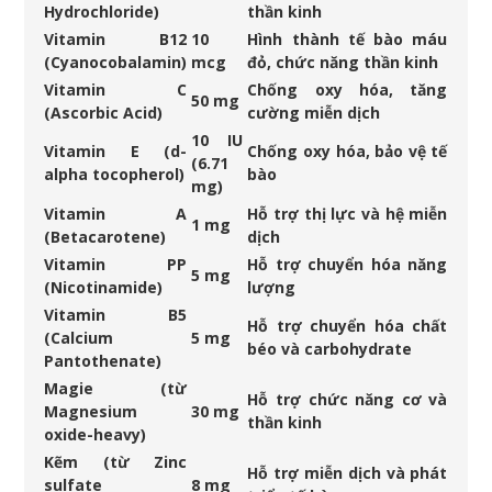
Hydrochloride)
thần kinh
Vitamin B12
10
Hình thành tế bào máu
(Cyanocobalamin)
mcg
đỏ, chức năng thần kinh
Vitamin C
Chống oxy hóa, tăng
50 mg
(Ascorbic Acid)
cường miễn dịch
10 IU
Vitamin E (d-
Chống oxy hóa, bảo vệ tế
(6.71
alpha tocopherol)
bào
mg)
Vitamin A
Hỗ trợ thị lực và hệ miễn
1 mg
(Betacarotene)
dịch
Vitamin PP
Hỗ trợ chuyển hóa năng
5 mg
(Nicotinamide)
lượng
Vitamin B5
Hỗ trợ chuyển hóa chất
(Calcium
5 mg
béo và carbohydrate
Pantothenate)
Magie (từ
Hỗ trợ chức năng cơ và
Magnesium
30 mg
thần kinh
oxide-heavy)
Kẽm (từ Zinc
Hỗ trợ miễn dịch và phát
sulfate
8 mg