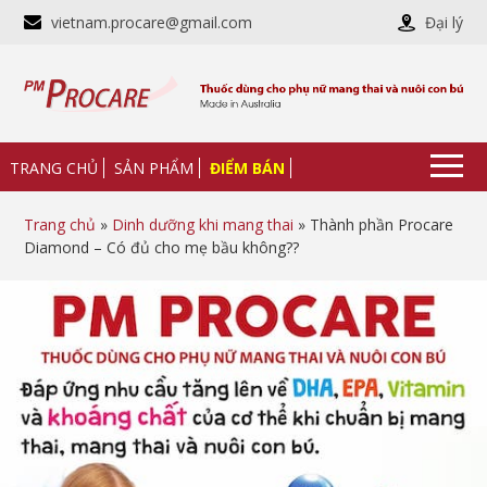
vietnam.procare@gmail.com
Đại lý
TRANG CHỦ
SẢN PHẨM
ĐIỂM BÁN
Trang chủ
»
Dinh dưỡng khi mang thai
» Thành phần Procare
Diamond – Có đủ cho mẹ bầu không??