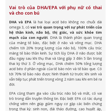
Vai trò của DHA/EPA với phụ nữ có thai
và cho con bú
DHA và EPA
là hai loại acid béo không no chuỗi dài
omega 3, có
vai trò quan trọng với sự phát triển của
hệ thần kinh, não bộ, thị giác, và sức khỏe tim
mạch của con người
. DHA là thành phần quan trọng
của màng tế bào, đặc biệt ở não và võng mạc. DHA
chiếm tới 20% trọng lượng của não bộ, 100% cấu trúc
màng tế bào thần kinh. Sự tích lũy DHA ở não được bắt
đầu ngay sau khi thụ thai và tăng gấp 3 đến 5 lần trong
thai kỳ thứ 3. Ở võng mạc, DHA chiếm 50% tổng lượng
acid béo ở phần ngoài của tế bào nón và tế bào que. Có
tới 70% tế bào não được hình thành từ trước khi sinh và
vẫn tiếp tục phát triển trong vòng 2 năm sau khi em bé ra
đời.
EPA cũng tham gia vào cấu trúc não bộ và mắt, có vai
trò trong dẫn truyền thông tin. Đặc biệt EPA có tác dụng
chống viêm nên giúp giảm nguy cơ gặp các biến chứng
trong thai kỳ: sinh non, đái tháo đường, cao huyết áp,