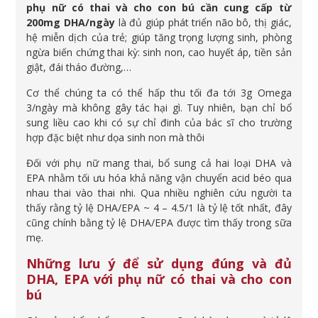
phụ nữ có thai và cho con bú cần cung cấp từ
200mg DHA/ngày
là đủ giúp phát triển não bô, thị giác,
hệ miễn dịch của trẻ; giúp tăng trọng lượng sinh, phòng
ngừa biến chứng thai kỳ: sinh non, cao huyết áp, tiền sản
giật, đái tháo đường,…
Cơ thể chúng ta có thể hấp thu tối đa tới 3g Omega
3/ngày mà không gây tác hại gì. Tuy nhiên, bạn chỉ bổ
sung liều cao khi có sự chỉ đinh của bác sĩ cho trường
hợp đặc biệt như dọa sinh non mà thôi
Đối với phụ nữ mang thai, bổ sung cả hai loại DHA và
EPA nhằm tối ưu hóa khả năng vận chuyển acid béo qua
nhau thai vào thai nhi. Qua nhiều nghiên cứu người ta
thấy rằng tỷ lệ DHA/EPA ~ 4 – 4.5/1 là tỷ lệ tốt nhất, đây
cũng chính bằng tỷ lệ DHA/EPA được tìm thấy trong sữa
mẹ.
Những lưu ý để sử dụng đúng và đủ
DHA, EPA với phụ nữ có thai và cho con
bú