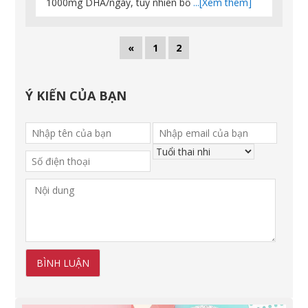
1000mg DHA/ngày, tuy nhiên bổ
...[Xem thêm]
«
1
2
Ý KIẾN CỦA BẠN