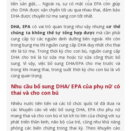
tiền sản giật,…. Ngoài ra, sự có mặt của EPA còn giúp
cho DHA được vận chyển tối ưu qua nhau thai, đảm bảo
DHA được chuyển từ mẹ sang con tốt nhất.
DHA, EPA
có vai trò quan trọng như vậy nhưng
cơ thể
chúng ta không thể tự tổng hợp được
mà cần phải
cung cấp từ các nguồn dinh dưỡng bên ngoài. Khi còn
trong bụng mẹ thì nguồn cung cấp DHA duy nhất cho thai
nhi là từ mẹ. Trong thời kỳ cho con bú, nguồn cung cấp
DHA cho trẻ là từ sữa mẹ hoặc từ sữa công thức bổ
sung. Vì vậy, việc bổ sung DHA/EPA cho mẹ trước và
trong khi mang thai, trong suốt thời kỳ cho con bú là vô
cùng quan trọng.
Nhu cầu bổ sung DHA/ EPA của phụ nữ có
thai và cho con bú
Nhiều nước tiên tiến và các tổ chức quốc tế đã đưa ra
các khuyến cáo về việc bổ sung DHA, EPA cho phụ nữ
mang thai và cho con bú vì lợi ích to lớn của chúng với sự
phát triển thần kinh, não bộ của trẻ, cũng như khả năng
phòng các biến chứng trong thai kỳ. Theo khuyến cáo