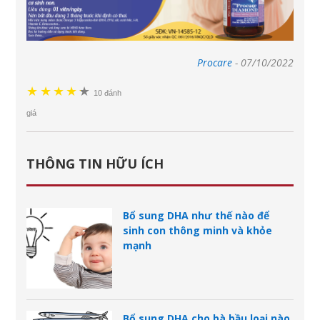
Procare
-
07/10/2022
★
★
★
★
★
★
10 đánh
giá
THÔNG TIN HỮU ÍCH
Bổ sung DHA như thế nào để
sinh con thông minh và khỏe
mạnh
Bổ sung DHA cho bà bầu loại nào