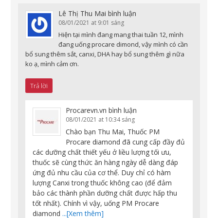
Lê Thị Thu Mai
bình luận
08/01/2021 at 9:01 sáng
Hiện tại mình đang mang thai tuần 12, mình
đang uống procare dimond, vậy mình có cần
bổ sung thêm sắt, canxi, DHA hay bổ sung thêm gì nữa
ko ạ, mình cảm ơn.
Trả lời
Procarevn.vn
bình luận
08/01/2021 at 10:34 sáng
Chào bạn Thu Mai, Thuốc PM
Procare diamond đã cung cấp đầy đủ
các dưỡng chất thiết yếu ở liều lượng tối ưu,
thuốc sẽ cùng thức ăn hàng ngày dễ dàng đáp
ứng đủ nhu cầu của cơ thể. Duy chỉ có hàm
lượng Canxi trong thuốc không cao (để đảm
bảo các thành phần dưỡng chất được hấp thu
tốt nhất). Chính vì vậy, uống PM Procare
diamond
...[Xem thêm]