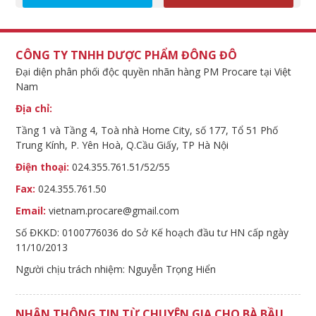
CÔNG TY TNHH DƯỢC PHẨM ĐÔNG ĐÔ
Đại diện phân phối độc quyền nhãn hàng PM Procare tại Việt
Nam
Địa chỉ:
Tầng 1 và Tầng 4, Toà nhà Home City, số 177, Tổ 51 Phố
Trung Kính, P. Yên Hoà, Q.Cầu Giấy, TP Hà Nội
Điện thoại:
024.355.761.51/52/55
Fax:
024.355.761.50
Email:
vietnam.procare@gmail.com
Số ĐKKD: 0100776036 do Sở Kế hoạch đầu tư HN cấp ngày
11/10/2013
Người chịu trách nhiệm: Nguyễn Trọng Hiển
NHẬN THÔNG TIN TỪ CHUYÊN GIA CHO BÀ BẦU