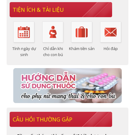
TIỆN ÍCH & TÀI LIỆU
Tính ngày dự
Chỉ dẫn khi
Khám tiền sản
Hỏi đáp
sinh
cho con bú
CÂU HỎI THƯỜNG GẶP