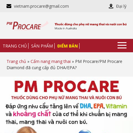
vietnam.procare@gmail.com
Đại lý
TRANG CHỦ
SẢN PHẨM
ĐIỂM BÁN
Trang chủ
»
Cẩm nang mang thai
» PM Procare/PM Procare
Diamond đã cung cấp đủ DHA/EPA?