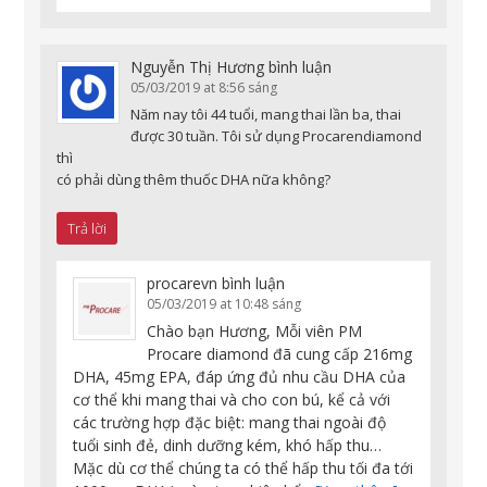
Nguyễn Thị Hương
bình luận
05/03/2019 at 8:56 sáng
Năm nay tôi 44 tuổi, mang thai lần ba, thai
được 30 tuần. Tôi sử dụng Procarendiamond
thì
có phải dùng thêm thuốc DHA nữa không?
Trả lời
procarevn
bình luận
05/03/2019 at 10:48 sáng
Chào bạn Hương, Mỗi viên PM
Procare diamond đã cung cấp 216mg
DHA, 45mg EPA, đáp ứng đủ nhu cầu DHA của
cơ thể khi mang thai và cho con bú, kể cả với
các trường hợp đặc biệt: mang thai ngoài độ
tuổi sinh đẻ, dinh dưỡng kém, khó hấp thu…
Mặc dù cơ thể chúng ta có thể hấp thu tối đa tới