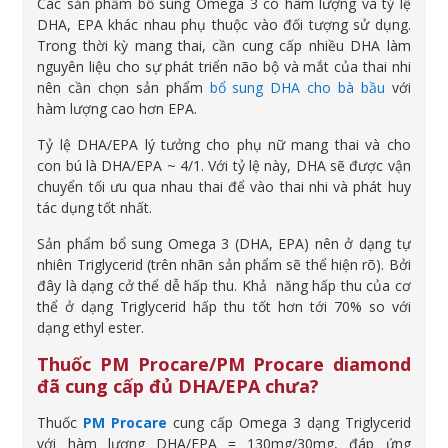
Các sản phẩm bổ sung Omega 3 có hàm lượng và tỷ lệ
DHA, EPA khác nhau phụ thuộc vào đối tượng sử dụng.
Trong thời kỳ mang thai, cần cung cấp nhiều DHA làm
nguyên liệu cho sự phát triển não bộ và mắt của thai nhi
nên cần chọn sản phẩm
bổ sung DHA cho bà bầu
với
hàm lượng cao hơn EPA.
Tỷ lệ DHA/EPA lý tưởng cho phụ nữ mang thai và cho
con bú là DHA/EPA ~ 4/1. Với tỷ lệ này, DHA sẽ được vận
chuyển tối ưu qua nhau thai để vào thai nhi và phát huy
tác dụng tốt nhất.
Sản phẩm bổ sung Omega 3 (DHA, EPA) nên ở dạng tự
nhiên Triglycerid (trên nhãn sản phẩm sẽ thể hiện rõ). Bởi
đây là dạng cở thể dễ hấp thu. Khả năng hấp thu của cơ
thể ở dạng Triglycerid hấp thu tốt hơn tới 70% so với
dạng ethyl ester.
Thuốc PM Procare/PM Procare diamond
đã cung cấp đủ DHA/EPA chưa?
Thuốc
PM Procare
cung cấp Omega 3 dạng Triglycerid
với hàm lượng DHA/EPA = 130mg/30mg, đáp ứng