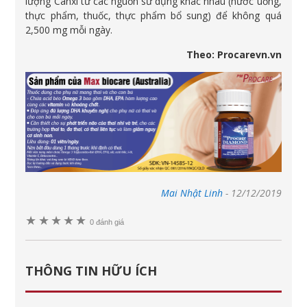
lượng Canxi từ các nguồn sử dụng khác nhau (nước uống,
thực phẩm, thuốc, thực phẩm bổ sung) để không quá
2,500 mg mỗi ngày.
Theo: Procarevn.vn
Mai Nhật Linh
-
12/12/2019
★
★
★
★
★
0 đánh giá
THÔNG TIN HỮU ÍCH