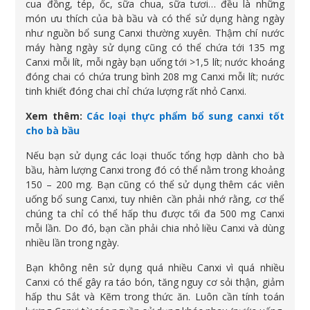
cua đồng, tép, ốc, sữa chua, sữa tươi… đều là những
món ưu thích của bà bầu và có thể sử dụng hàng ngày
như nguồn bổ sung Canxi thường xuyên. Thậm chí nước
máy hàng ngày sử dụng cũng có thể chứa tới 135 mg
Canxi mỗi lít, mỗi ngày bạn uống tới >1,5 lít; nước khoáng
đóng chai có chứa trung bình 208 mg Canxi mỗi lít; nước
tinh khiết đóng chai chỉ chứa lượng rất nhỏ Canxi.
Xem thêm:
Các loại thực phẩm bổ sung canxi tốt
cho bà bầu
Nếu bạn sử dụng các loại thuốc tổng hợp dành cho bà
bầu, hàm lượng Canxi trong đó có thể nằm trong khoảng
150 – 200 mg. Bạn cũng có thể sử dụng thêm các viên
uống bổ sung Canxi, tuy nhiên cần phải nhớ rằng, cơ thể
chúng ta chỉ có thể hấp thu được tối đa 500 mg Canxi
mỗi lần. Do đó, bạn cần phải chia nhỏ liều Canxi và dùng
nhiều lần trong ngày.
Bạn không nên sử dụng quá nhiều Canxi vì quá nhiều
Canxi có thể gây ra táo bón, tăng nguy cơ sỏi thận, giảm
hấp thu Sắt và Kẽm trong thức ăn. Luôn cần tính toán