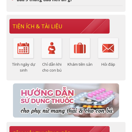
TIỆN ÍCH & TÀI LIỆU
Tính ngày dự
Chỉ dẫn khi
Khám tiền sản
Hỏi đáp
sinh
cho con bú