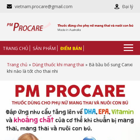
vietnam.procare@gmail.com
Đại lý
TRANG CHỦ
SẢN PHẨM
ĐIỂM BÁN
Trang chủ
»
Dùng thuốc khi mang thai
» Bà bầu bổ sung Canxi
khi nào là tốt cho thai nhi