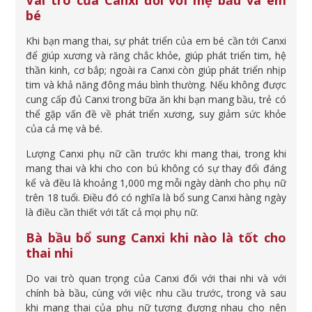
Vai trò của Canxi đối với mẹ bầu và em
bé
Khi bạn mang thai, sự phát triển của em bé cần tới Canxi
để giúp xương và răng chắc khỏe, giúp phát triển tim, hệ
thần kinh, cơ bắp; ngoài ra Canxi còn giúp phát triển nhịp
tim và khả năng đông máu bình thường. Nếu không được
cung cấp đủ Canxi trong bữa ăn khi bạn mang bầu, trẻ có
thể gặp vấn đề về phát triển xương, suy giảm sức khỏe
của cả mẹ và bé.
Lượng Canxi phụ nữ cần trước khi mang thai, trong khi
mang thai và khi cho con bú không có sự thay đổi đáng
kể và đều là khoảng 1,000 mg mỗi ngày dành cho phụ nữ
trên 18 tuổi. Điều đó có nghĩa là bổ sung Canxi hàng ngày
là điều cần thiết với tất cả mọi phụ nữ.
Bà bầu bổ sung Canxi khi nào là tốt cho
thai nhi
Do vai trò quan trọng của Canxi đối với thai nhi và với
chính bà bầu, cùng với việc nhu cầu trước, trong và sau
khi mang thai của phụ nữ tương đương nhau cho nên