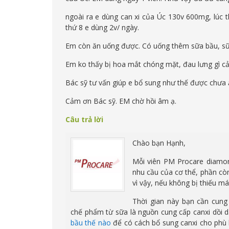
ngoài ra e dùng can xi của Úc 130v 600mg, lúc t
thứ 8 e dùng 2v/ ngày.
Em còn ăn uống được. Có uống thêm sữa bầu, sữ
Em ko thấy bị hoa mắt chóng mặt, đau lưng gì cả
Bác sỹ tư vấn giúp e bổ sung như thế được chưa 
Cảm ơn Bác sỹ. EM chờ hồi âm ạ.
Câu trả lời
Chào bạn Hạnh,
Mỗi viên PM Procare diamo
nhu cầu của cơ thể, phần cò
vì vậy, nếu không bị thiếu m
Thời gian này bạn cần cung
chế phẩm từ sữa là nguồn cung cấp canxi dồi 
bầu thế nào
để có cách bổ sung canxi cho phù 