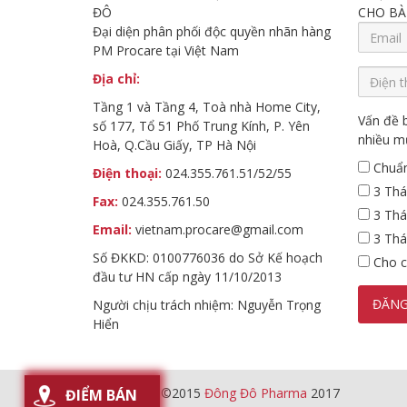
ĐÔ
CHO BÀ
Đại diện phân phối độc quyền nhãn hàng
PM Procare tại Việt Nam
Địa chỉ:
Tầng 1 và Tầng 4, Toà nhà Home City,
Vấn đề 
số 177, Tổ 51 Phố Trung Kính, P. Yên
nhiều m
Hoà, Q.Cầu Giấy, TP Hà Nội
Chuẩn
Điện thoại:
024.355.761.51/52/55
3 Thá
Fax:
024.355.761.50
3 Thán
Email:
vietnam.procare@gmail.com
3 Thán
Số ĐKKD: 0100776036 do Sở Kế hoạch
Cho c
đầu tư HN cấp ngày 11/10/2013
Người chịu trách nhiệm: Nguyễn Trọng
Hiển
All Content ©2015
Đông Đô Pharma
2017
ĐIỂM BÁN