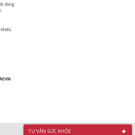
ời dùng
n
 khiếu
AREVN
TƯ VẤN SỨC KHỎE