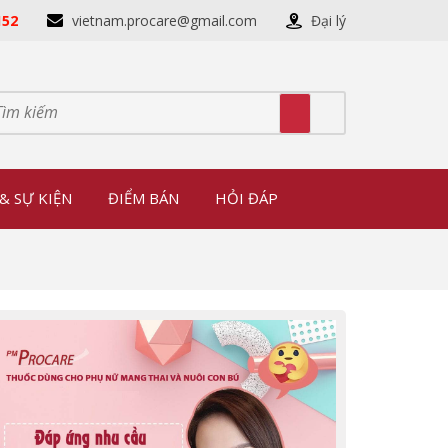
152
vietnam.procare@gmail.com
Đại lý
& SỰ KIỆN
ĐIỂM BÁN
HỎI ĐÁP