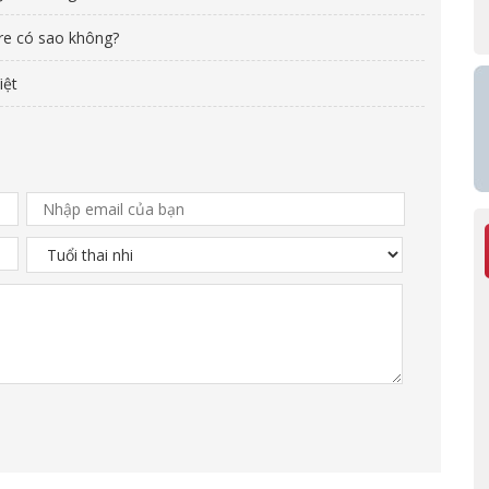
re có sao không?
iệt