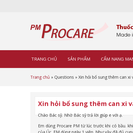
TRANG CHỦ
SẢN PHẨM
CẨM NANG MA
Trang chủ
» Questions » Xin hỏi bổ sung thêm can xi 
Xin hỏi bổ sung thêm can xi v
Chào Bác sỹ. Nhờ Bác sỹ trả lời giúp e với ạ.
Em dùng Procare PM từ lúc trước khi có bầu. k
của Úc. EM dùng ngày 1 viên. Như vậy đã đủ cung