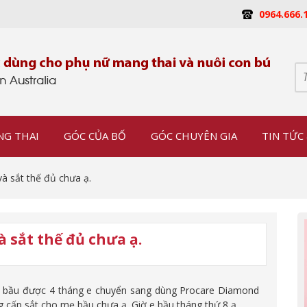
0964.666.
NG THAI
GÓC CỦA BỐ
GÓC CHUYÊN GIA
TIN TỨC 
và sắt thế đủ chưa ạ.
à sắt thế đủ chưa ạ.
hi bầu được 4 tháng e chuyển sang dùng Procare Diamond
 cấp sắt cho mẹ bầu chưa ạ. Giờ e bầu tháng thứ 8 ạ.