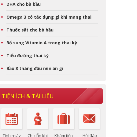
DHA cho bà bầu
Omega 3 có tác dụng gì khi mang thai
Thuốc sắt cho bà bầu
Bổ sung Vitamin A trong thai kỳ
Tiểu đường thai kỳ
Bầu 3 tháng đầu nên ăn gì
TIỆN ÍCH & TÀI LIỆU
Tính ngày
Chỉ dẫn khi
Khám tiền
Hỏi đáp