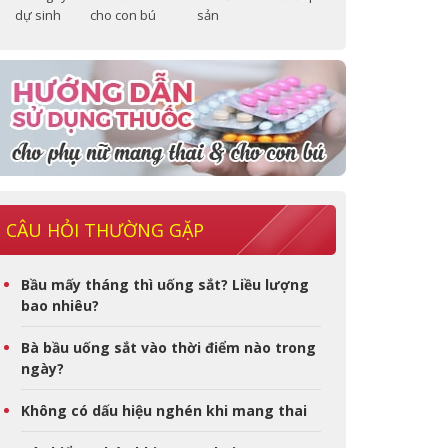
dự sinh
cho con bú
sản
CÂU HỎI THƯỜNG GẶP
Bầu mấy tháng thì uống sắt? Liều lượng
bao nhiêu?
Bà bầu uống sắt vào thời điểm nào trong
ngày?
Không có dấu hiệu nghén khi mang thai