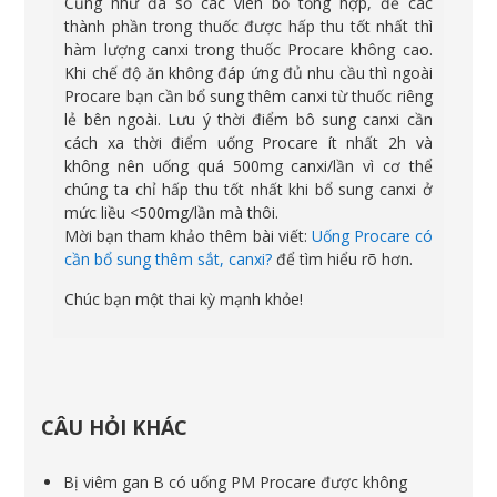
Cũng như đa số các viên bổ tổng hợp, để các
thành phần trong thuốc được hấp thu tốt nhất thì
hàm lượng canxi trong thuốc Procare không cao.
Khi chế độ ăn không đáp ứng đủ nhu cầu thì ngoài
Procare bạn cần bổ sung thêm canxi từ thuốc riêng
lẻ bên ngoài. Lưu ý thời điểm bô sung canxi cần
cách xa thời điểm uống Procare ít nhất 2h và
không nên uống quá 500mg canxi/lần vì cơ thể
chúng ta chỉ hấp thu tốt nhất khi bổ sung canxi ở
mức liều <500mg/lần mà thôi.
Mời bạn tham khảo thêm bài viết:
Uống Procare có
cần bổ sung thêm sắt, canxi?
để tìm hiểu rõ hơn.
Chúc bạn một thai kỳ mạnh khỏe!
CÂU HỎI KHÁC
Bị viêm gan B có uống PM Procare được không