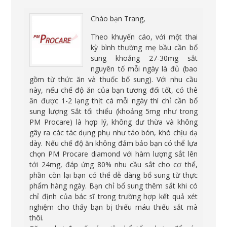
Chào bạn Trang,
Theo khuyến cáo, với một thai
kỳ bình thường mẹ bầu cần bổ
sung khoảng 27-30mg sắt
nguyên tố mỗi ngày là đủ (bao
gồm từ thức ăn và thuốc bổ sung). Với nhu cầu
này, nếu chế độ ăn của bạn tương đối tốt, có thê
ăn được 1-2 lạng thịt cá mỗi ngày thì chỉ cần bổ
sung lượng Sắt tối thiểu (khoảng 5mg như trong
PM Procare) là hợp lý, không dư thừa và không
gây ra các tác dụng phụ như táo bón, khó chịu dạ
dày. Nếu chế độ ăn không đảm bảo bạn có thể lựa
chọn PM Procare diamond với hàm lượng sắt lên
tới 24mg, đáp ứng 80% nhu cầu sắt cho cơ thể,
phần còn lại bạn có thể dễ dàng bổ sung từ thực
phẩm hàng ngày. Bạn chỉ bổ sung thêm sắt khi có
chỉ định của bác sĩ trong trường hợp kết quả xét
nghiệm cho thấy bạn bị thiếu máu thiếu sắt mà
thôi.