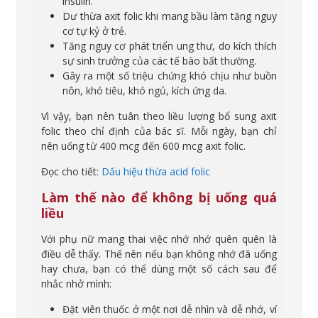
insulin.
Dư thừa axit folic khi mang bầu làm tăng nguy
cơ tự kỷ ở trẻ.
Tăng nguy cơ phát triển ung thư, do kích thích
sự sinh trưởng của các tế bào bất thường.
Gây ra một số triệu chứng khó chịu như buồn
nôn, khó tiêu, khó ngủ, kích ứng da.
Vì vậy, bạn nên tuân theo liều lượng bổ sung axit
folic theo chỉ định của bác sĩ. Mỗi ngày, bạn chỉ
nên uống từ 400 mcg đến 600 mcg axit folic.
Đọc cho tiết:
Dấu hiệu thừa acid folic
Làm thế nào để không bị uống quá
liều
Với phụ nữ mang thai việc nhớ nhớ quên quên là
điều dễ thấy. Thế nên nếu bạn không nhớ đã uống
hay chưa, bạn có thể dùng một số cách sau để
nhắc nhở mình:
Đặt viên thuốc ở một nơi dễ nhìn và dễ nhớ, ví