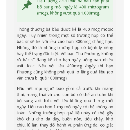
Liều lượng acid folic bà bầu cần phải
bổ sung mỗi ngày là 400 microgram
(mcg), không vượt quá 1.000mcg.
Thông thường bà bầu được kê là 400 mcg mooic
ngày. Tuy nhiên trong một số trường hợp có thể
bác sĩ sẽ kê với liều cao hơn 800mcg chẳng hạn.
Những đó là những trường hợp có bệnh lý riêng
hay thể trạng đặc biệt. Với bạn Thu Phương, không
rõ bác sĩ đang kê cho bạn ngày uống bao nhiêu
axit folic. Nếu với liều 400mcg /ngày thì bạn
Phương cũng không phải quá lo lắng quá liều (do
vẫn chưa bị quá 1000mcg).
Hầu hết mọi người bao gồm cả trước khi mang
thai, mang thai và cho con bú có thể an toàn khi
bổ sung axit folic với liều không quá 1 mg mỗi
ngày.
Liều cao hơn 1 mg mỗi ngày có thể không an
toàn.
Những trường hợp quá liều này có thể gây
khó chịu cho dạ dày, buồn nôn, tiêu chảy, khó
chịu, lú lẫn, thay đổi hành vi, phản ứng da, co giật