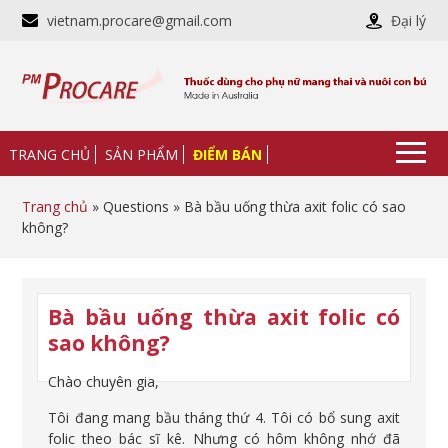
vietnam.procare@gmail.com
Đại lý
TRANG CHỦ
SẢN PHẨM
ĐIỂM BÁN
Trang chủ
» Questions » Bà bầu uống thừa axit folic có sao
không?
Bà bầu uống thừa axit folic có
sao không?
Chào chuyên gia,
Tôi đang mang bầu tháng thứ 4. Tôi có bổ sung axit
folic theo bác sĩ kê. Nhưng có hôm không nhớ đã