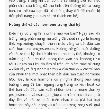
vào trứng. Trong khi bạn có thể sẽ không biết tới việc
phân chia của trứng đã thụ tinh trên đường tới tử cung
bạn, cơ thể của bạn đã có những thay đổi để chuẩn bị
đón phôi nang (sau này sẽ trở thành em bé).
Hoàng thể và các hormone trong thai kỳ
Điều này có ý nghĩa như thế nào với bạn? Ngay sau khi
trứng rụng, phần nang mà trứng đã thoát ra gọi là hoàng
thể, xẹp xuống, chuyển thành màu vàng và bắt đầu sản
xuất hormone progesterone. Hoàng thể giúp nuôi dưỡng
và hỗ trợ thai kỳ cho tới khi nhau thai thay thế, khoảng 10
tuần hoặc lâu hơn thế. Trong thời gian đó, khoảng từ 6
tới 12 ngày sau khi đã làm tổ trên lớp niêm mạc tử cung
– điều xảy ra ở quanh tuần thứ 4 của thai kỳ – các tế bào
của nhau thai mới phát triển bắt đầu sản xuất hormone
hCG. Đây là loại hormone có ý nghĩa thông báo rằng
buồng trứng đã tạm ngừng rụng trứng và kích hoạt cơ
thể bạn bắt đầu sản xuất nhiều hơn hormone thai kỳ
progesterone và estrogen, giúp cho niêm mạc tử cung từ
dày lên và hỗ trợ phát triển nhau thai. (Cả hai loại
hormone này đều đóng vai trò quan trọng trong suốt quá