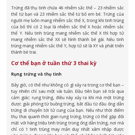
Trứng đã thụ tinh chứa 46 nhiễm sắc thể – 23 nhiễm sắc
thể từ bạn và 23 nhiễm sắc thể từ bố em bé. Trứng của
người mẹ luôn mang nhiễm sắc thể X, trong khi tinh trùng
của bố thì có 2 loại là nhiễm sắc thể X hoặc nhiễm sắc
thể Y. Nếu tinh trùng mang nhiễm sắc thể X thì hợp tử
mang nhiễm sắc thể XX sẽ hình thành bé gái. Nếu tinh
trùng mang nhiễm sắc thể Y, hợp tử sẽ là XY và phát triển
thành bé trai.
Cơ thể bạn ở tuần thứ 3 thai kỳ
Rụng trứng và thụ tinh
Bây giờ, có thể như không có gì xảy ra trong cơ thể bạn –
tuy nhiên chỉ sau một vài tuần. Đầu tiên bạn sẽ trải qua
cảm giác: rụng trứng, điều này xảy ra khi mà một trứng
được giải phóng từ buồng trứng, bắt đầu từ đầu ống dẫn
trứng di chuyển tới tử cung của bạn. Nếu như thời điểm
thụ thai quanh thời gian rụng trứng, trứng có thể gặp đối
mặt với hàng triệu tinh trùng trong ống dẫn trứng, nơi mà
chỉ có 1 tinh trùng may mắn duy nhất xâm nhập được