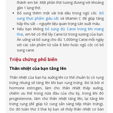
thành em bé. Một phần thịt tương đương với khoảng
gần 1 lạng thịt.
Bổ sung thêm một vài trái dâu trong ngũ cốc.
Bổ
sung thực phẩm giàu sắt
và Vitamin C để giúp tăng
hấp thu sắt – nguyên liệu quan trọng sản xuất máu.
Nếu bạn không
bổ sung đủ Canxi trong khi mang
thai
, em bé có thể lấy Canxi từ trong xương của bạn.
Ăn uống và bổ sung cho đủ 1,000mg Canxi mỗi ngày
với các sản phẩm từ sữa ít béo hoặc ngũ cốc có bổ
sung canxi
Triệu chứng phổ biến
Thân nhiệt của bạn tăng lên
Thân nhiệt của bạn hạ xuống khi cơ thể chuẩn bị có rụng
trứng nhưng sẽ tăng lên khi bạn rụng trứng. Đó là bởi vì
hormone estrogen, làm cho thân nhiệt thấp xuống,
chiếm ưu thế trong nửa đầu của chu kỳ, trong khi đó
progesterone, làm cho thân nhiệt tăng lên, lại tăng khi
trứng rụng (để giúp tử cung sẵn sàng tiếp nhận trứng).
Do đó tuần thứ 3 thai kỳ bạn sẽ thấy thân nhiệt cơ bản