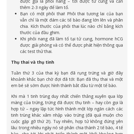
được gọi là phôi nang – tới được tử cung và cần
thêm 2-3 ngày để làm tổ.
Bạn có một phôi thai! Phôi thai tương lai của bạn
vẫn chỉ là một đám các tế bào đang lớn lên và phân
chia. Kích thước của phôi thai lúc nào chỉ bằng kích
thước của đầu ghim.
Khi phôi nang đã làm tổ tại tử cung, hormone hCG
được giải phóng và có thể được phát hiện thông qua
các test thử thai.
Thụ thai và thụ tinh
Tuần thứ 3 của thai kỳ bạn đã rụng trứng và giờ đây
khoảnh khắc bạn chờ đợi đã tới: Bạn đã thụ thai và một
em bé sẽ sớm được hình thành bắt đầu từ một tế bào.
Khi mà 1 tinh trùng duy nhất chiến thắng xuyên qua lớp
màng của trứng, trứng đã được thụ tinh – hay còn gọi là
hợp tử – ngay lập tức hình thành một lớp ngăn cách các
tinh trùng khác xâm nhập vào trứng (đã quá muộn cho
cuộc gặp gỡ thứ 2!). Tuy nhiên, hợp tử không đứng yên
lâu: trong nhiều ngày nó sẽ phân chia thành 2 tế bào, 4 tế
bào, cho tới khi phát triển thành một khối khoảng hơn