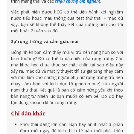
trình mang thai và các
triệu chứng ốm nghén
).
Việc phát hiện được hCG có thể tiến hành xét nghiệm
nước tiểu hoặc máu thông qua test thử thai – mặc dù
vậy, bạn sẽ không thể thấy kết quả dương tính cho tới
một hoặc 2 tuần sau đó.
Sự rụng trứng và cảm giác mùi
Bỗng nhiên bạn cảm thấy mùi vị trở nên nặng hơn so với
bình thường? Đó có thể là dấu hiệu của rụng trứng. Các
nhà khoa học chưa thực sự chắc chắn tại sao điều này
xảy ra, mặc dù về mặt lý thuyết thì sự gia tăng nhạy cảm
với mùi làm cho những người phụ nữ rụng trứng trở nên
nhạy cảm hơn với kích dục tố (pheromone) của người
nam thụ thai. Kết quả là bạn có cảm hứng yêu khi theo
bản năng tự nhiên lúc bạn muốn có em bé. Do đó hãy
tận dụng khoảnh khắc rụng trứng.
Chỉ dẫn khác
Phôi thai đang lớn dần. Bạn hãy ăn ít nhất 3 phần
đạm mỗi ngày để kích thích tế bào mới phát triển