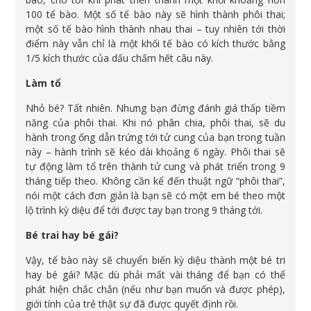
100 tế bào. Một số tế bào này sẽ hình thành phôi thai;
một số tế bào hình thành nhau thai – tuy nhiên tới thời
điểm này vẫn chỉ là một khối tế bào có kích thước bằng
1/5 kích thước của dấu chấm hết câu này.
Làm tổ
Nhỏ bé? Tất nhiên. Nhưng bạn đừng đánh giá thấp tiềm
năng của phôi thai. Khi nó phân chia, phôi thai, sẽ du
hành trong ống dẫn trứng tới tử cung của bạn trong tuần
này – hành trình sẽ kéo dài khoảng 6 ngày. Phôi thai sẽ
tự động làm tổ trên thành tử cung và phát triển trong 9
tháng tiếp theo. Không cần kể đến thuật ngữ “phôi thai”,
nói một cách đơn giản là bạn sẽ có một em bé theo một
lộ trình kỳ diệu để tới được tay bạn trong 9 tháng tới.
Bé trai hay bé gái?
Vậy, tế bào này sẽ chuyển biến kỳ diệu thành một bé tri
hay bé gái? Mặc dù phải mất vài tháng để bạn có thể
phát hiện chắc chắn (nếu như bạn muốn và được phép),
giới tính của trẻ thật sự đã được quyết định rồi.