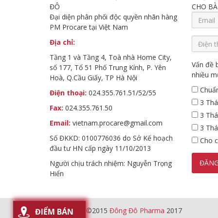
ĐÔ
CHO BÀ
Đại diện phân phối độc quyền nhãn hàng
PM Procare tại Việt Nam
Địa chỉ:
Tầng 1 và Tầng 4, Toà nhà Home City,
Vấn đề 
số 177, Tổ 51 Phố Trung Kính, P. Yên
nhiều m
Hoà, Q.Cầu Giấy, TP Hà Nội
Chuẩn
Điện thoại:
024.355.761.51/52/55
3 Thá
Fax:
024.355.761.50
3 Thán
Email:
vietnam.procare@gmail.com
3 Thán
Số ĐKKD: 0100776036 do Sở Kế hoạch
Cho c
đầu tư HN cấp ngày 11/10/2013
Người chịu trách nhiệm: Nguyễn Trọng
Hiển
All Content ©2015
Đông Đô Pharma
2017
ĐIỂM BÁN