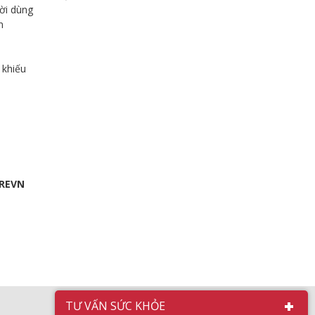
ời dùng
n
 khiếu
AREVN
TƯ VẤN SỨC KHỎE