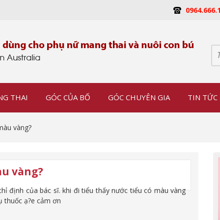
0964.666.
NG THAI
GÓC CỦA BỐ
GÓC CHUYÊN GIA
TIN TỨC 
 màu vàng?
àu vàng?
hỉ định của bác sĩ. khi đi tiểu thấy nước tiểu có màu vàng
hụ thuốc ạ?e cảm ơn