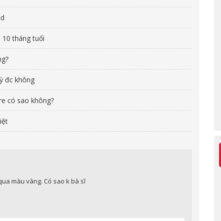
nd
 10 tháng tuổi
ng?
kỳ đc không
re có sao không?
iệt
qua màu vàng. Có sao k bà sĩ