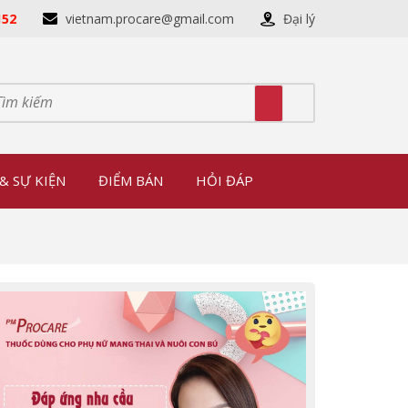
152
vietnam.procare@gmail.com
Đại lý
& SỰ KIỆN
ĐIỂM BÁN
HỎI ĐÁP