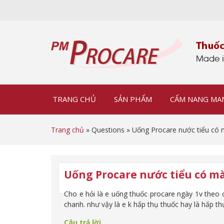
TRANG CHỦ
SẢN PHẨM
CẨM NANG MA
Trang chủ
» Questions » Uống Procare nước tiểu có
Uống Procare nước tiểu có m
Cho e hỏi là e uống thuốc procare ngày 1v theo c
chanh. như vậy là e k hấp thụ thuốc hay là hấp t
Câu trả lời