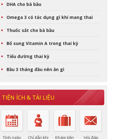
DHA cho bà bầu
Omega 3 có tác dụng gì khi mang thai
Thuốc sắt cho bà bầu
Bổ sung Vitamin A trong thai kỳ
Tiểu đường thai kỳ
Bầu 3 tháng đầu nên ăn gì
TIỆN ÍCH & TÀI LIỆU
Tính ngày
Chỉ dẫn khi
Khám tiền
Hỏi đáp