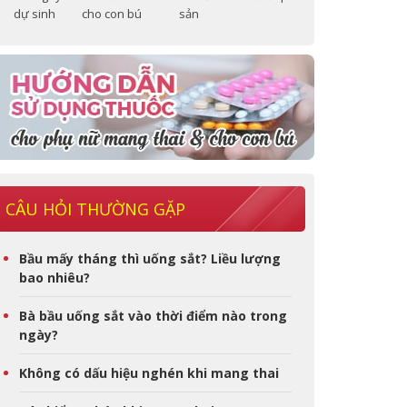
dự sinh
cho con bú
sản
CÂU HỎI THƯỜNG GẶP
Bầu mấy tháng thì uống sắt? Liều lượng
bao nhiêu?
Bà bầu uống sắt vào thời điểm nào trong
ngày?
Không có dấu hiệu nghén khi mang thai