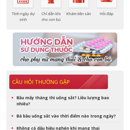
Tính ngày dự
Chỉ dẫn khi
Khám tiền sản
Hỏi đáp
sinh
cho con bú
CÂU HỎI THƯỜNG GẶP
Bầu mấy tháng thì uống sắt? Liều lượng bao
nhiêu?
Bà bầu uống sắt vào thời điểm nào trong ngày?
Không có dấu hiệu nghén khi mang thai