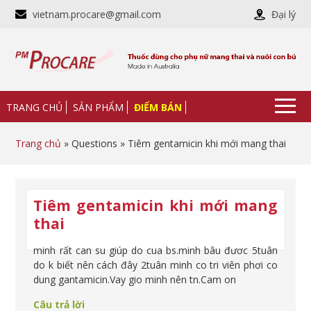
vietnam.procare@gmail.com
Đại lý
TRANG CHỦ
SẢN PHẨM
ĐIỂM BÁN
Trang chủ
» Questions » Tiêm gentamicin khi mới mang thai
Tiêm gentamicin khi mới mang
thai
minh rất can su giúp do cua bs.minh bâu đươc 5tuân
do k biết nên cách đây 2tuân minh co tri viên phơi co
dung gantamicin.Vay gio minh nên tn.Cam on
Câu trả lời