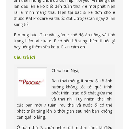
tim thai nhưng chưa đo đc nhịp. Hơi yếu. Vì mang thai
lần đầu lên e ko biết đến tuần thứ 7 e mới phát hiện
ra là mình mang thai. Hiện tại bác sĩ kê đơn cho e
thuốc PM Procare và thuốc đặt Utrogestan ngày 2 lần
sáng tối.
E mong bác sĩ tư vấn giúp e chế độ ăn uống và tình
trạng hiện tại của e. E có nên bổ sung thêm thuốc gì
hay uống thêm sữa ko ạ. E xin cảm ơn.
Câu trả lời
Chào bạn Ngà,
Rau thai mỏng, ít nước ối sẽ ảnh
hưởng không tốt tới quá trình
phát triển, trao đổi chất giữa mẹ
và thai nhi. Tuy nhiên, thai nhi
của bạn mới 7 tuần, rau thai và nước ối có thể
phát triển tăng lên ở thời gian sau nên bạn không
cần quá lo lắng.
Ở tuần thứ 7, chưa nghe rõ tim thai cũng là điều