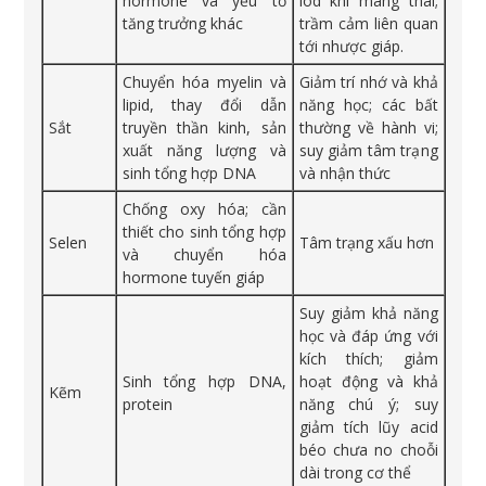
hormone và yếu tố
iod khi mang thai;
tăng trưởng khác
trầm cảm liên quan
tới nhược giáp.
Chuyển hóa myelin và
Giảm trí nhớ và khả
lipid, thay đổi dẫn
năng học; các bất
Sắt
truyền thần kinh, sản
thường về hành vi;
xuất năng lượng và
suy giảm tâm trạng
sinh tổng hợp DNA
và nhận thức
Chống oxy hóa; cần
thiết cho sinh tổng hợp
Selen
Tâm trạng xấu hơn
và chuyển hóa
hormone tuyến giáp
Suy giảm khả năng
học và đáp ứng với
kích thích; giảm
Sinh tổng hợp DNA,
hoạt động và khả
Kẽm
protein
năng chú ý; suy
giảm tích lũy acid
béo chưa no choỗi
dài trong cơ thể