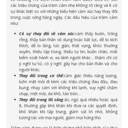
các triệu chứng của trầm cảm nhẹ không rõ ràng và ít có
sự khác biệt so với những biểu hiện cảm xúc hay thay đổi
trong cuộc sống hằng ngày. Các dấu hiệu của trầm cảm
như:
Có sự thay đổi về cảm xúc
:
cảm thấy buồn, trống
rỗng, thấy bản thân vô dụng hoặc bất lực, dễ bị kích
thích, dễ lo lắng, tức giận, thất vọng, khóc thường
xuyên, thiếu tập trung, thiếu tự tin, buồn chán, mất
kiểm soát hành vi, xa lánh người khác… thậm chí có
ý nghĩ tự tử, có ý nghĩ gây hại cho bản thân và cho
người khác.
Thay đổi trong cơ thể:
cảm giác thiếu năng lượng,
luôn mệt mỏi đi kèm các triệu chứng đau đầu, đau
bụng; nhạy cảm với không khí lạnh, suy nghĩ chậm
chạp, mệt mỏi, da khô, táo bón…
Thay đổi trong lối sống
:
ăn, ngủ quá nhiều hoặc quá
ít, thường gặp khó khăn khi đưa ra các quyết định,
khó khăn khi tập trung, giảm sút trí nhớ, không
tương tác với mọi người, giảm mọi hứng thú
Trầm cảm được coi là biến chứng phổ biến nhất của thai