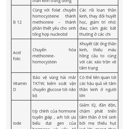
thần kinh trung ương
Cùng với folat chuyển
Các rối loạn thần
homocysteine thành
kinh, thay đổi huyết
B 12
methionine – thành
học, giảm trí nhớ;
phần thiết yếu cho sinh
đau; cảm giác bất
tổng hợp nucleotid
thường ở các chi
Khuyết tật ống thần
Chuyển hóa
kinh, thiếu máu
Acid
methionine-
hồng cầu to cùng
folic
homocystein
với các xáo trộn về
tâm trạng
Bảo vệ vùng hải mã/
Có thể liên quan tới
Vitamin
TKTW; kiểm soát vận
các hậu quả về tâm
D
chuyển glucose tới não
thần kinh ở người
bộ
lớn
Giảm IQ, đần độn,
t/p chính của hormone
chậm phát triển
tuyến giáp , a/h tới ựu
tâm thần ở trẻ sinh
Iode
biểu đạt gen của
bởi mẹ thiếu hụt