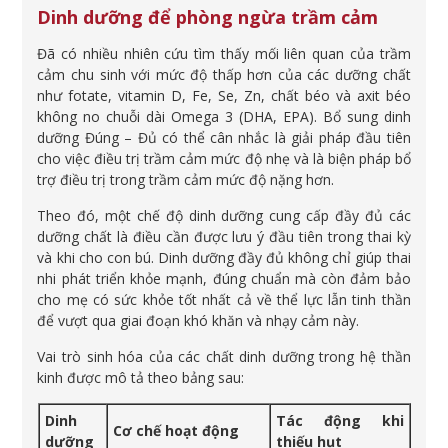
Dinh dưỡng để phòng ngừa trầm cảm
Đã có nhiều nhiên cứu tìm thấy mối liên quan của trầm
cảm chu sinh với mức độ thấp hơn của các dưỡng chất
như fotate, vitamin D, Fe, Se, Zn, chất béo và axit béo
không no chuỗi dài Omega 3 (DHA, EPA). Bổ sung dinh
dưỡng Đúng – Đủ có thể cân nhắc là giải pháp đầu tiên
cho việc điều trị trầm cảm mức độ nhẹ và là biện pháp bổ
trợ điều trị trong trầm cảm mức độ nặng hơn.
Theo đó, một chế độ dinh dưỡng cung cấp đầy đủ các
dưỡng chất là điều cần được lưu ý đầu tiên trong thai kỳ
và khi cho con bú. Dinh dưỡng đầy đủ không chỉ giúp thai
nhi phát triển khỏe mạnh, đúng chuẩn mà còn đảm bảo
cho mẹ có sức khỏe tốt nhất cả về thể lực lẫn tinh thần
để vượt qua giai đoạn khó khăn và nhạy cảm này.
Vai trò sinh hóa của các chất dinh dưỡng trong hệ thần
kinh được mô tả theo bảng sau:
Dinh
Tác động khi
Cơ chế hoạt động
dưỡng
thiếu hụt