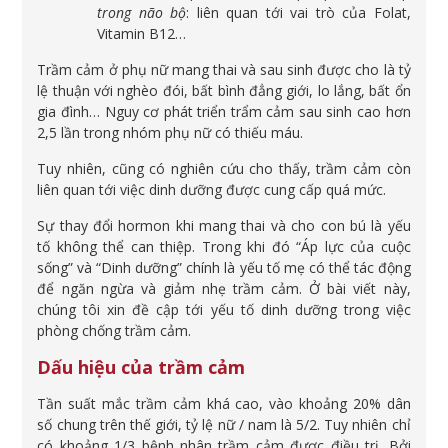
trong não bộ
: liên quan tới vai trò của Folat,
Vitamin B12…
Trầm cảm ở phụ nữ mang thai và sau sinh được cho là tỷ
lệ thuận với nghèo đói, bất bình đẳng giới, lo lắng, bất ổn
gia đình… Nguy cơ phát triển trẩm cảm sau sinh cao hơn
2,5 lần trong nhóm phụ nữ có thiếu máu.
Tuy nhiên, cũng có nghiên cứu cho thấy, trầm cảm còn
liên quan tới việc dinh dưỡng được cung cấp quá mức.
Sự thay đổi hormon khi mang thai và cho con bú là yếu
tố không thể can thiệp. Trong khi đó “Áp lực của cuộc
sống” và “Dinh dưỡng” chính là yếu tố mẹ có thể tác động
để ngăn ngừa và giảm nhẹ trầm cảm. Ở bài viết này,
chúng tôi xin đề cập tới yếu tố dinh dưỡng trong việc
phòng chống trầm cảm.
Dấu hiệu của trầm cảm
Tần suất mắc trầm cảm khá cao, vào khoảng 20% dân
số chung trên thế giới, tỷ lệ nữ / nam là 5/2. Tuy nhiên chỉ
có khoảng 1/3 bệnh nhân trầm cảm được điều trị. Bởi