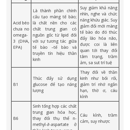
Suy giảm khả năng
Là thành phần chính
nhìn, nghe và chức
cấu tạo màng tế bào;
năng khứu giác. Suy
Acid béo
là chất nền cho các
giảm đổi mới màng
chưa no
chất trung gian có
tế bào do đó thúc
omega-
nguồn gốc từ lipid đối
đẩy lão hóa não,
3 (DHA,
với sự tương tác giữa
được coi là liên
EPA)
tế bào –tế bào và
quan tới thay đổi
truyền tín hiệu thần
tâm trạng, trầm
kinh
ảm, sa sut trí tuệ
Thay đổi về thần
Thúc đẩy sử dụng
kinh như bối rối,
B1
glucose để tạo năng
giảm trí nhớ ngắn
lượng
hạn, thờ ơ, cáu
kỉnh
Sinh tổng hợp các chất
trung gian hóa học,
Cáu kỉnh, trầm
B6
thay đổi thụ thể n-
cảm, suy nhược
methyl-∂-aspartate ở