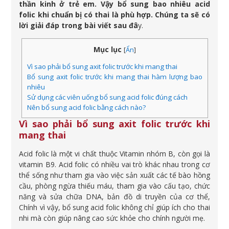
thần kinh ở trẻ em. Vậy bổ sung bao nhiêu acid
folic khi chuẩn bị có thai là phù hợp. Chúng ta sẽ có
lời giải đáp trong bài viết sau đâ
y.
Mục lục
[
Ẩn
]
Vì sao phải bổ sung axit folic trước khi mang thai
Bổ sung axit folic trước khi mang thai hàm lượng bao
nhiêu
Sử dụng các viên uống bổ sung acid folic đúng cách
Nên bổ sung acid folic bằng cách nào?
Vì sao phải bổ sung axit folic trước khi
mang thai
Acid folic là một vi chất thuộc Vitamin nhóm B, còn gọi là
vitamin B9. Acid folic có nhiều vai trò khác nhau trong cơ
thể sống như tham gia vào việc sản xuất các tế bào hồng
cầu, phòng ngừa thiếu máu, tham gia vào cấu tạo, chức
năng và sửa chữa DNA, bản đồ di truyền của cơ thể,
Chính vì vậy, bổ sung acid folic không chỉ giúp ích cho thai
nhi mà còn giúp nâng cao sức khỏe cho chính người mẹ.