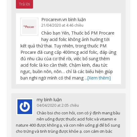
Trả lời
Procarevn.vn
bình luận
21/04/2020 at 4:46 chiều
Chào bạn Yến, Thuốc bổ PM Procare
hay acid folic không ảnh hưởng tới
kết quả thử thai. Tuy nhiên, trong thuốc PM
Procare đã cung cấp 400mcg acid folic, đáp ứng
đủ nhu cầu của cơ thể rồi, việc bổ sung thêm
acid folic là ko cần thiết. Chậm kinh, đau tức
ngực, buồn nôn, nôn… chỉ là các biểu hiện giúp
bạn nghi ngờ mình có thể mang
...[Xem thêm]
my
bình luận
04/04/2020 at 2:05 chiều
Chào bsi cho con hỏi, con có ý định mang bầu
nên uống được thuốc acid folic và vitamin e
nature 400 được không ạ, và con nên uống gì để bổ sung
cho trứng và tinh trùng được khỏe ạ. con cám ơn bác