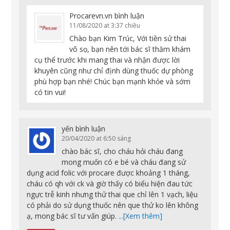
Procarevn.vn
bình luận
11/08/2020 at 3:37 chiều
Chào bạn Kim Trúc, Với tiền sử thai
vô sọ, bạn nên tới bác sĩ thăm khám
cụ thể trước khi mang thai và nhận được lời
khuyên cũng như chỉ định dùng thuốc dự phòng
phù hợp bạn nhé! Chúc bạn mạnh khỏe và sớm
có tin vui!
yến
bình luận
20/04/2020 at 6:50 sáng
chào bác sĩ, cho cháu hỏi cháu đang
mong muốn có e bé và cháu đang sử
dụng acid folic với procare được khoảng 1 tháng,
cháu có qh với ck và giờ thấy có biểu hiện đau tức
ngực trễ kinh nhưng thử thai que chỉ lên 1 vạch, liệu
có phải do sử dụng thuốc nên que thử ko lên không
ạ, mong bác sĩ tư vấn giúp.
...[Xem thêm]