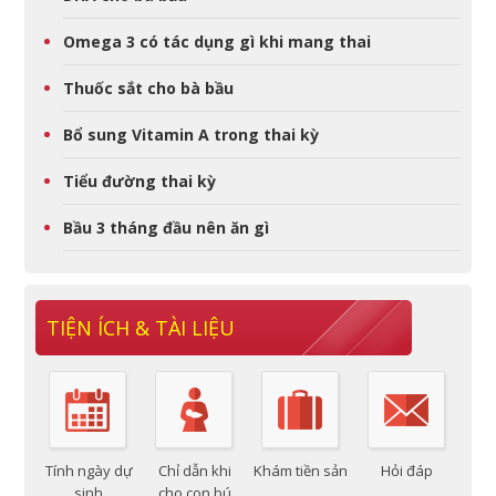
Omega 3 có tác dụng gì khi mang thai
Thuốc sắt cho bà bầu
Bổ sung Vitamin A trong thai kỳ
Tiểu đường thai kỳ
Bầu 3 tháng đầu nên ăn gì
TIỆN ÍCH & TÀI LIỆU
Tính ngày dự
Chỉ dẫn khi
Khám tiền sản
Hỏi đáp
sinh
cho con bú