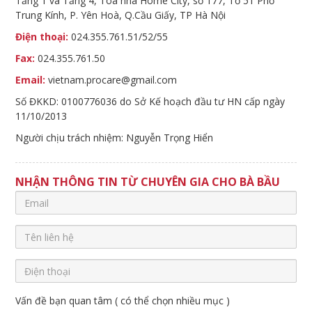
Tầng 1 và Tầng 4, Toà nhà Home City, số 177, Tổ 51 Phố
Trung Kính, P. Yên Hoà, Q.Cầu Giấy, TP Hà Nội
Điện thoại:
024.355.761.51/52/55
Fax:
024.355.761.50
Email:
vietnam.procare@gmail.com
Số ĐKKD: 0100776036 do Sở Kế hoạch đầu tư HN cấp ngày
11/10/2013
Người chịu trách nhiệm: Nguyễn Trọng Hiển
NHẬN THÔNG TIN TỪ CHUYÊN GIA CHO BÀ BẦU
Vấn đề bạn quan tâm ( có thể chọn nhiều mục )