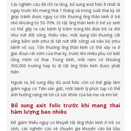
Các nghiên cứu đã chỉ ra rằng, bổ sung acid folic ít nhất là
ngay trước khi mang thai 1 tháng và trong suốt thai kỳ sẽ
giúp tránh được nguy cơ tổn thương ống thần kinh ở trẻ
nhỏ khoảng từ 50-70%. Dị tật ống thần kinh ở trẻ sơ sinh
có thể gây ra các bệnh lý trầm trọng khi đứa trẻ ra đời
như nứt đốt sống, thiếu não, một dạng tổn thương cột
sống bẩm sinh (như dị tật nứt đốt sống) và não bộ (như
bệnh vô sọ). Tổn thương ống thần kinh có thể xảy ra ở
giai đoạn rất sớm của thai kỳ, trước khi nhiều phụ nữ biết
rằng mình có thai. Trung bình, mỗi năm có khoảng
300,000 trường hợp bị dị tật ống thần kinh được phát
hiện.
Ngoài ra, bổ sung đầy đủ acid folic còn có thể giúp làm
giảm nguy cơ Tiền sản giật, một bệnh lý phức tạp có thể
ảnh hưởng nặng nề tới cả sức khỏe của bà mẹ và em bé.
Bổ sung axit folic trước khi mang thai
hàm lượng bao nhiêu
Để giảm thiểu nguy cơ khuyết tật ống thần kinh ở trẻ sơ
sinh, các nghiên cứu và chuyên gia khuyến cáo bà bầu