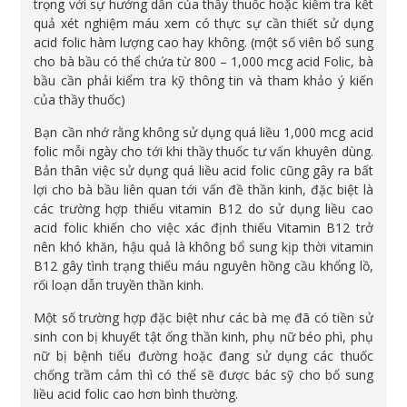
trọng với sự hướng dẫn của thầy thuốc hoặc kiểm tra kết
quả xét nghiệm máu xem có thực sự cần thiết sử dụng
acid folic hàm lượng cao hay không. (một số viên bổ sung
cho bà bầu có thể chứa từ 800 – 1,000 mcg acid Folic, bà
bầu cần phải kiểm tra kỹ thông tin và tham khảo ý kiến
của thầy thuốc)
Bạn cần nhớ rằng không sử dụng quá liều 1,000 mcg acid
folic mỗi ngày cho tới khi thầy thuốc tư vấn khuyên dùng.
Bản thân việc sử dụng quá liều acid folic cũng gây ra bất
lợi cho bà bầu liên quan tới vấn đề thần kinh, đặc biệt là
các trường hợp thiếu vitamin B12 do sử dụng liều cao
acid folic khiến cho việc xác định thiếu Vitamin B12 trở
nên khó khăn, hậu quả là không bổ sung kịp thời vitamin
B12 gây tình trạng thiếu máu nguyên hồng cầu khổng lồ,
rối loạn dẫn truyền thần kinh.
Một số trường hợp đặc biệt như các bà mẹ đã có tiền sử
sinh con bị khuyết tật ống thần kinh, phụ nữ béo phì, phụ
nữ bị bệnh tiểu đường hoặc đang sử dụng các thuốc
chống trầm cảm thì có thể sẽ được bác sỹ cho bổ sung
liều acid folic cao hơn bình thường.