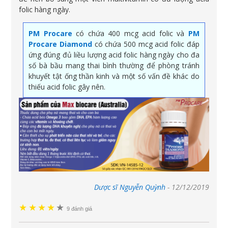
folic hàng ngày.
PM Procare
có chứa 400 mcg acid folic và
PM
Procare Diamond
có chứa 500 mcg acid folic đáp
ứng đúng đủ liều lượng acid folic hàng ngày cho đa
số bà bầu mang thai bình thường để phòng tránh
khuyết tật ống thần kinh và một số vấn đề khác do
thiếu acid folic gây nên.
Dược sĩ Nguyễn Quỳnh
-
12/12/2019
★
★
★
★
★
★
9 đánh giá