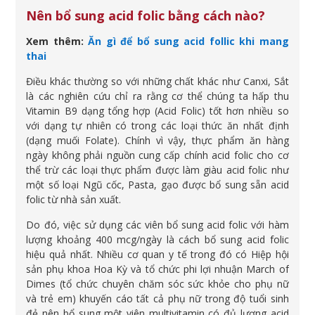
Nên bổ sung acid folic bằng cách nào?
Xem thêm:
Ăn gì để bổ sung acid follic khi mang
thai
Điều khác thường so với những chất khác như Canxi, Sắt
là các nghiên cứu chỉ ra rằng cơ thể chúng ta hấp thu
Vitamin B9 dạng tổng hợp (Acid Folic) tốt hơn nhiều so
với dạng tự nhiên có trong các loại thức ăn nhất định
(dạng muối Folate). Chính vì vậy, thực phẩm ăn hàng
ngày không phải nguồn cung cấp chính acid folic cho cơ
thể trừ các loại thực phẩm được làm giàu acid folic như
một số loại Ngũ cốc, Pasta, gạo được bổ sung sẵn acid
folic từ nhà sản xuất.
Do đó, việc sử dụng các viên bổ sung acid folic với hàm
lượng khoảng 400 mcg/ngày là cách bổ sung acid folic
hiệu quả nhất. Nhiều cơ quan y tế trong đó có Hiệp hội
sản phụ khoa Hoa Kỳ và tổ chức phi lợi nhuận March of
Dimes (tổ chức chuyên chăm sóc sức khỏe cho phụ nữ
và trẻ em) khuyến cáo tất cả phụ nữ trong độ tuổi sinh
đẻ nên bổ sung một viên multivitamin có đủ lượng acid