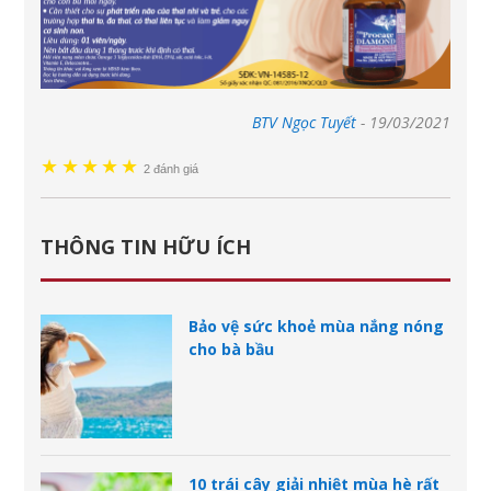
BTV Ngọc Tuyết
-
19/03/2021
★
★
★
★
★
2 đánh giá
THÔNG TIN HỮU ÍCH
Bảo vệ sức khoẻ mùa nắng nóng
cho bà bầu
10 trái cây giải nhiệt mùa hè rất