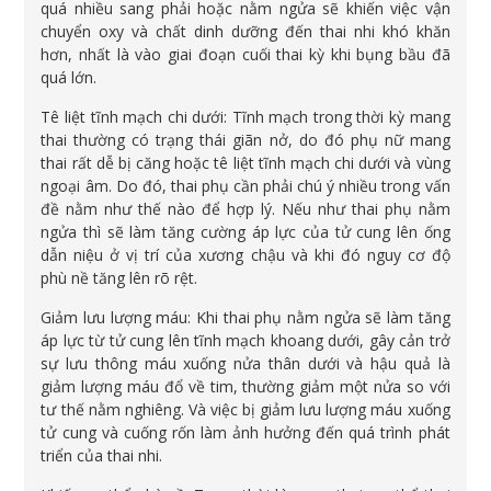
quá nhiều sang phải hoặc nằm ngửa sẽ khiến việc vận
chuyển oxy và chất dinh dưỡng đến thai nhi khó khăn
hơn, nhất là vào giai đoạn cuối thai kỳ khi bụng bầu đã
quá lớn.
Tê liệt tĩnh mạch chi dưới: Tĩnh mạch trong thời kỳ mang
thai thường có trạng thái giãn nở, do đó phụ nữ mang
thai rất dễ bị căng hoặc tê liệt tĩnh mạch chi dưới và vùng
ngoại âm. Do đó, thai phụ cần phải chú ý nhiều trong vấn
đề nằm như thế nào để hợp lý. Nếu như thai phụ nằm
ngửa thì sẽ làm tăng cường áp lực của tử cung lên ống
dẫn niệu ở vị trí của xương chậu và khi đó nguy cơ độ
phù nề tăng lên rõ rệt.
Giảm lưu lượng máu: Khi thai phụ nằm ngửa sẽ làm tăng
áp lực từ tử cung lên tĩnh mạch khoang dưới, gây cản trở
sự lưu thông máu xuống nửa thân dưới và hậu quả là
giảm lượng máu đổ về tim, thường giảm một nửa so với
tư thế nằm nghiêng. Và việc bị giảm lưu lượng máu xuống
tử cung và cuống rốn làm ảnh hưởng đến quá trình phát
triển của thai nhi.