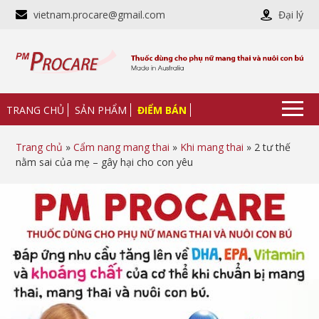
vietnam.procare@gmail.com
Đại lý
TRANG CHỦ
SẢN PHẨM
ĐIỂM BÁN
Trang chủ
»
Cẩm nang mang thai
»
Khi mang thai
» 2 tư thế
nằm sai của mẹ – gây hại cho con yêu