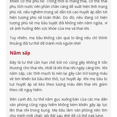
Khiến cơ thể phù nề: Trong thời kì mang thai, cơ thể thai
phụ tích nước nên phần chân càng dễ xuất hiện tình trạng
phù nề, nếu nghiêm trọng sẽ dẫn tới cao huyết áp dẫn tới
hiện tượng phù nề toàn thân. Do đó, nếu đang có hiện
tượng phù nề mẹ bầu tuyệt đối không nên nằm ngửa, vì
sẽ ảnh hưởng đến sức khỏe của mẹ và thai nhi.
Tuy nhiên, mẹ bầu không cần quá lo lắng nếu chỉ thỉnh
thoảng đổi tư thế để tránh mỏi người nhé!
Nằm sấp
Đây là tư thế cần hạn chế bởi nó cũng gây không ít tổn
thương cho thai nhi, nhất là khi thai nhi ngày càng lớn. Khi
nằm sấp, các tĩnh mạch bị nén lại gây cản trở lượng máu
về tim khiến bà bầu khó thở, tụt huyết áp. Khi mẹ bầu bị
tụt huyết áp sẽ kéo theo lượng máu đến thai nhi giảm
theo rất nguy hiểm.
Bên cạnh đó, tư thế nằm gục xuống bàn của các mẹ dân
văn phòng cũng nguy hiểm không kém khiến gây áp lực
lên thai nhi trong bụng. Mẹ bầu làm văn phòng nên tìm
cho mình một chiếc gối đặt sau ghế để có thể ngả lưng.