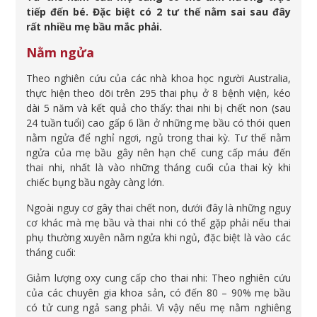
tiếp đến bé. Đặc biệt có 2 tư thế nằm sai sau đây
rất nhiều mẹ bầu mắc phải.
Nằm ngửa
Theo nghiên cứu của các nhà khoa học người Australia,
thực hiện theo dõi trên 295 thai phụ ở 8 bệnh viện, kéo
dài 5 năm và kết quả cho thấy: thai nhi bị chết non (sau
24 tuần tuổi) cao gấp 6 lần ở những mẹ bầu có thói quen
nằm ngửa để nghỉ ngơi, ngủ trong thai kỳ. Tư thế nằm
ngửa của mẹ bầu gây nên hạn chế cung cấp máu đến
thai nhi, nhất là vào những tháng cuối của thai kỳ khi
chiếc bụng bầu ngày càng lớn.
Ngoài nguy cơ gây thai chết non, dưới đây là những nguy
cơ khác mà mẹ bầu và thai nhi có thể gặp phải nếu thai
phụ thường xuyên nằm ngửa khi ngủ, đặc biệt là vào các
tháng cuối:
Giảm lượng oxy cung cấp cho thai nhi: Theo nghiên cứu
của các chuyên gia khoa sản, có đến 80 – 90% mẹ bầu
có tử cung ngả sang phải. Vì vậy nếu mẹ nằm nghiêng