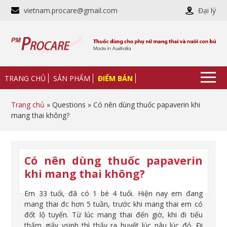
vietnam.procare@gmail.com
Đại lý
TRANG CHỦ
SẢN PHẨM
ĐIỂM BÁN
Trang chủ
» Questions » Có nên dùng thuốc papaverin khi
mang thai không?
Có nên dùng thuốc papaverin
khi mang thai không?
Em 33 tuổi, đã có 1 bé 4 tuổi. Hiện nay em đang
mang thai đc hơn 5 tuần, trước khi mang thai em có
đốt lộ tuyến. Từ lúc mang thai đến giờ, khi đi tiểu
thấm giấy vsinh thì thấy ra huyết lúc nâu lúc đỏ. Đi