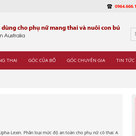
0964.666.
NG THAI
GÓC CỦA BỐ
GÓC CHUYÊN GIA
TIN TỨC 
, Upha-Lexin. Phân loại mức độ an toàn cho phụ nữ có thai: A