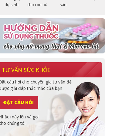
dự sinh
cho con bú
sản
TƯ VẤN SỨC KHỎE
Đặt câu hỏi cho chuyên gia tư vấn để
được giải đáp thắc mắc của bạn
ĐẶT CÂU HỎI
Nhấc máy lên và gọi
cho chúng tôi!