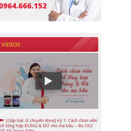
0964.666.152
VIDEOS
[Gặp bác sĩ chuyên khoa] Kỳ 1: Cách chọn viên
bổ tổng hợp ĐÚNG & ĐỦ cho mẹ bầu – Bs CK2
Đỗ Thị Ngọc Diệp