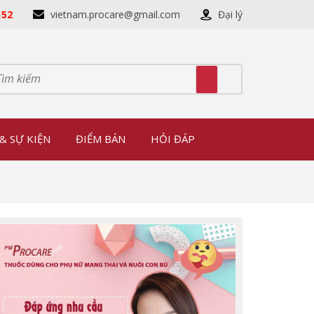
152
vietnam.procare@gmail.com
Đại lý
& SỰ KIỆN
ĐIỂM BÁN
HỎI ĐÁP