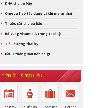
DHA cho bà bầu
Omega 3 có tác dụng gì khi mang thai
Thuốc sắt cho bà bầu
Bổ sung Vitamin A trong thai kỳ
Tiểu đường thai kỳ
Bầu 3 tháng đầu nên ăn gì
TIỆN ÍCH & TÀI LIỆU
Tính ngày
Chỉ dẫn khi
Khám tiền
Hỏi đáp