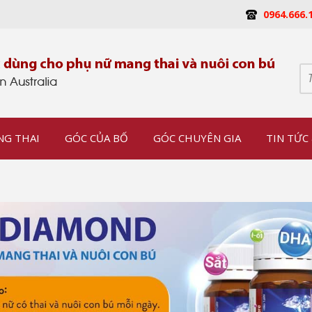
0964.666.
NG THAI
GÓC CỦA BỐ
GÓC CHUYÊN GIA
TIN TỨC 