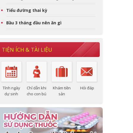
Tiểu đường thai kỳ
Bầu 3 tháng đầu nên ăn gì
TIỆN ÍCH & TÀI LIỆU
Tính ngày
Chỉ dẫn khi
Khám tiền
Hỏi đáp
dự sinh
cho con bú
sản