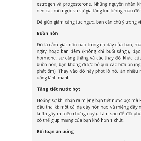
estrogen và progesterone. Những nguyên nhân kh
nên các mô ngực và sự gia tăng lưu lượng máu đến 
Để giúp giảm căng tức ngực, bạn cần chú ý trong v
Buồn nôn
Đó là cảm giác nôn nao trong dạ dày của bạn, mà 
ngày hoặc ban đêm (không chỉ buổi sáng!), đặc
hormone, sự căng thẳng và các thay đổi khác của
buồn nôn, bạn không được bỏ qua các bữa ăn (nga
phát ốm). Thay vào đó hãy phớt lờ nó, ăn nhiều
uống lành mạnh.
Tăng tiết nước bọt
Hoảng sợ khi nhận ra miệng bạn tiết nước bọt mà kh
đầu thai kì: một cái dạ dày nôn nao và miệng đầy 
kì đã gây ra triệu chứng này!). Làm sao để đối ph
có thể giúp miệng của bạn khô hơn 1 chút.
Rối loạn ăn uố
n
g