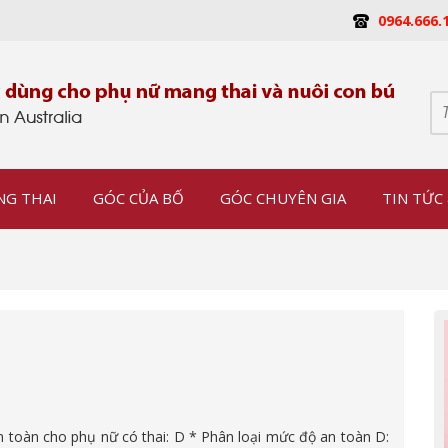
0964.666.
NG THAI
GÓC CỦA BỐ
GÓC CHUYÊN GIA
TIN TỨC 
an toàn cho phụ nữ có thai: D * Phân loại mức độ an toàn D: