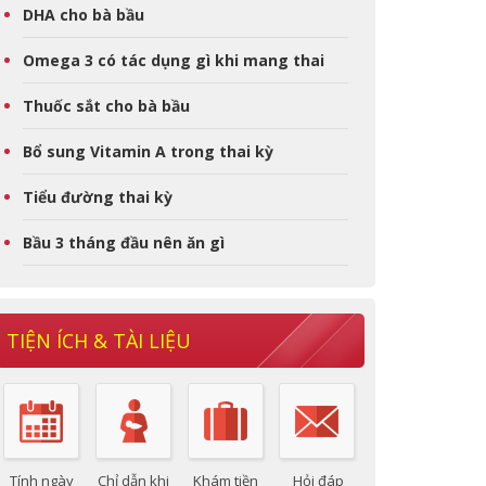
DHA cho bà bầu
Omega 3 có tác dụng gì khi mang thai
Thuốc sắt cho bà bầu
Bổ sung Vitamin A trong thai kỳ
Tiểu đường thai kỳ
Bầu 3 tháng đầu nên ăn gì
TIỆN ÍCH & TÀI LIỆU
Tính ngày
Chỉ dẫn khi
Khám tiền
Hỏi đáp