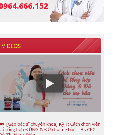
0964.666.152
VIDEOS
[Gặp bác sĩ chuyên khoa] Kỳ 1: Cách chọn viên
bổ tổng hợp ĐÚNG & ĐỦ cho mẹ bầu – Bs CK2
Đỗ Thị Ngọc Diệp