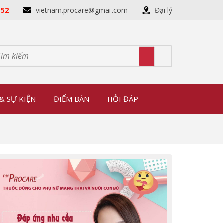
152
vietnam.procare@gmail.com
Đại lý
& SỰ KIỆN
ĐIỂM BÁN
HỎI ĐÁP