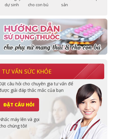
dự sinh
cho con bú
sản
TƯ VẤN SỨC KHỎE
Đặt câu hỏi cho chuyên gia tư vấn để
được giải đáp thắc mắc của bạn
ĐẶT CÂU HỎI
Nhấc máy lên và gọi
cho chúng tôi!