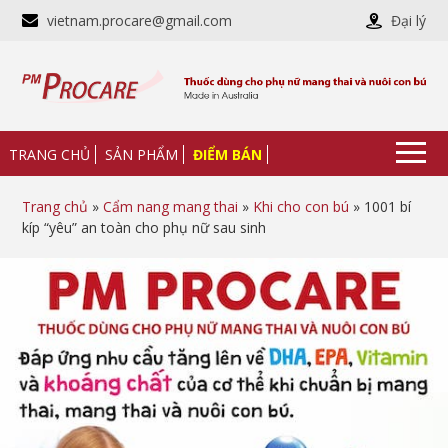
vietnam.procare@gmail.com
Đại lý
TRANG CHỦ
SẢN PHẨM
ĐIỂM BÁN
Trang chủ
»
Cẩm nang mang thai
»
Khi cho con bú
» 1001 bí
kíp “yêu” an toàn cho phụ nữ sau sinh