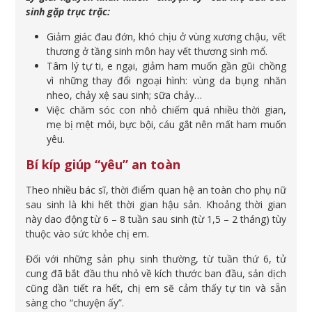
sinh gặp trục trặc:
Giảm giác đau đớn, khó chịu ở vùng xương chậu, vết
thương ở tầng sinh môn hay vết thương sinh mổ.
Tâm lý tự ti, e ngại, giảm ham muốn gần gũi chồng
vì những thay đổi ngoại hình: vùng da bụng nhăn
nheo, chảy xệ sau sinh; sữa chảy…
Việc chăm sóc con nhỏ chiếm quá nhiều thời gian,
mẹ bị mệt mỏi, bực bội, cáu gắt nên mất ham muốn
yêu.
Bí kíp giúp “yêu” an toàn
Theo nhiều bác sĩ, thời điểm quan hệ an toàn cho phụ nữ
sau sinh là khi hết thời gian hậu sản. Khoảng thời gian
này dao động từ 6 – 8 tuần sau sinh (từ 1,5 – 2 tháng) tùy
thuộc vào sức khỏe chị em.
Đối với những sản phụ sinh thường, từ tuần thứ 6, tử
cung đã bắt đầu thu nhỏ về kích thước ban đầu, sản dịch
cũng dần tiết ra hết, chị em sẽ cảm thấy tự tin và sẵn
sàng cho “chuyện ấy”.