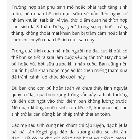
Trường hợp sản phụ sinh mổ hoặc phải rạch tầng sinh
môn, nếu quan hệ tình dục sớm sẽ dẫn đến nguy cơ
nhiễm khuẩn, tai biến. Vì vậy, thời điểm quan hệ thích hợp
sau sinh là 8 tuần. Đừng “yêu” trong sự ép buộc, căng
thẳng, không thoải mái khiến bạn bị trầm cảm hoặc lãnh
cảm với chuyện quan hệ tình dục sau này.
Trong quá trình quan hệ, nếu người mẹ đạt cực khoái, có
thể bạn sẽ tiết ra sữa làm cuộc yêu bị cản trở. Hãy cho bé
bú hoặc hút bớt sữa trước khi nhập cuộc. Bạn cũng nên
chuẩn bị sẵn khăn hoặc mặc áo lót chèn miếng thấm sữa
để tránh cảnh “dở khóc dở cười” này.
Dù bạn cho con bú hoàn toàn và chưa thấy kinh nguyệt
quay trở lại, quá trình rụng trứng vẫn xảy ra bình thường
và đến đột ngột vào thời điểm bạn không lường trước.
Nếu bạn không muốn sinh con liền kề, khi quan hệ sau
sinh trở lại cần dùng biện pháp tránh thai an toàn.
Các mẹ sau sinh cũng nên chăm chỉ tập luyện, đặc biệt là
bài bài tập Kegel giúp dẻo dai xương chậu, se khít âm
đạo… rất có lợi cho đời sống sinh hoạt vợ chồng. Ngoài