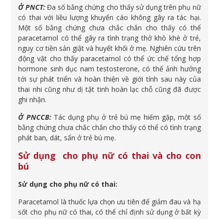
Ở PNCT:
Đa số bằng chứng cho thấy sử dụng trên phụ nữ
có thai với liều lượng khuyến cáo không gây ra tác hại.
Một số bằng chứng chưa chắc chắn cho thấy có thể
paracetamol có thể gây ra tình trạng thở khò khè ở trẻ,
nguy cơ tiền sản giật và huyết khối ở mẹ. Nghiên cứu trên
động vật cho thấy paracetamol có thể ức chế tổng hợp
hormone sinh dục nam testosterone, có thể ảnh hưởng
tới sự phát triển và hoàn thiện về giới tính sau này của
thai nhi cũng như dị tật tinh hoàn lạc chỗ cũng đã được
ghi nhận.
Ở PNCCB:
Tác dụng phụ ở trẻ bú mẹ hiếm gặp, một số
bằng chứng chưa chắc chắn cho thấy có thể có tình trạng
phát ban, dát, sẩn ở trẻ bú mẹ.
Sử dụng cho phụ nữ có thai và cho con
bú
Sử dụng cho phụ nữ có thai:
Paracetamol là thuốc lựa chọn ưu tiên để giảm đau và hạ
sốt cho phụ nữ có thai, có thể chỉ định sử dụng ở bất kỳ