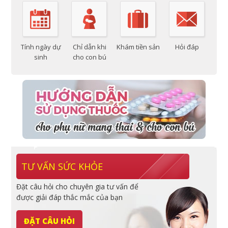
Tính ngày dự
Chỉ dẫn khi
Khám tiền sản
Hỏi đáp
sinh
cho con bú
TƯ VẤN SỨC KHỎE
Đặt câu hỏi cho chuyên gia tư vấn để
được giải đáp thắc mắc của bạn
ĐẶT CÂU HỎI