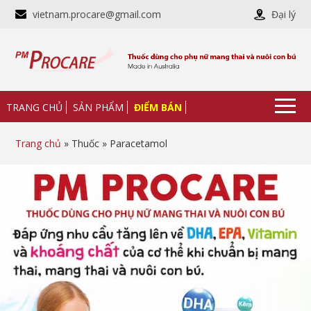
vietnam.procare@gmail.com
Đại lý
TRANG CHỦ
SẢN PHẨM
ĐIỂM BÁN
Trang chủ
» Thuốc » Paracetamol