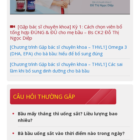
[Gặp bác sĩ chuyên khoa] Kỳ 1: Cách chọn viên bổ
tổng hợp ĐÚNG & ĐỦ cho mẹ bầu – Bs CK2 Đỗ Thị
Ngọc Diệp
[Chương trình Gặp bác sĩ chuyên khoa – THVL1] Omega 3
(DHA, EPA) cho bà bầu: hiểu để bổ sung đúng
[Chương trình Gặp bác sĩ chuyên khoa – THVL1] Các sai
lầm khi bổ sung dinh dưỡng cho bà bầu
CÂU HỎI THƯỜNG GẶP
Bầu mấy tháng thì uống sắt? Liều lượng bao
nhiêu?
Bà bầu uống sắt vào thời điểm nào trong ngày?