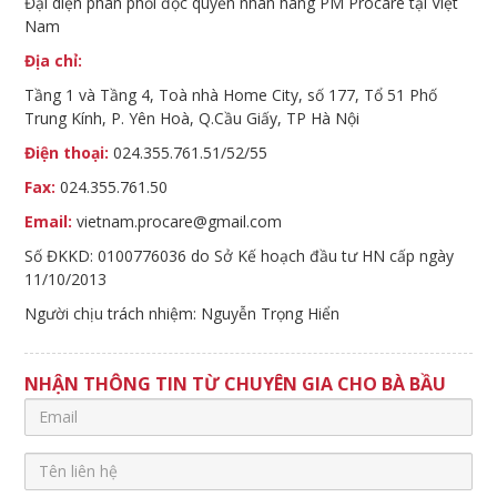
Đại diện phân phối độc quyền nhãn hàng PM Procare tại Việt
Nam
Địa chỉ:
Tầng 1 và Tầng 4, Toà nhà Home City, số 177, Tổ 51 Phố
Trung Kính, P. Yên Hoà, Q.Cầu Giấy, TP Hà Nội
Điện thoại:
024.355.761.51/52/55
Fax:
024.355.761.50
Email:
vietnam.procare@gmail.com
Số ĐKKD: 0100776036 do Sở Kế hoạch đầu tư HN cấp ngày
11/10/2013
Người chịu trách nhiệm: Nguyễn Trọng Hiển
NHẬN THÔNG TIN TỪ CHUYÊN GIA CHO BÀ BẦU