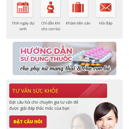
Tính ngày dự
Chỉ dẫn khi
Khám tiền sản
Hỏi đáp
sinh
cho con bú
TƯ VẤN SỨC KHỎE
Đặt câu hỏi cho chuyên gia tư vấn để
được giải đáp thắc mắc của bạn
ĐẶT CÂU HỎI