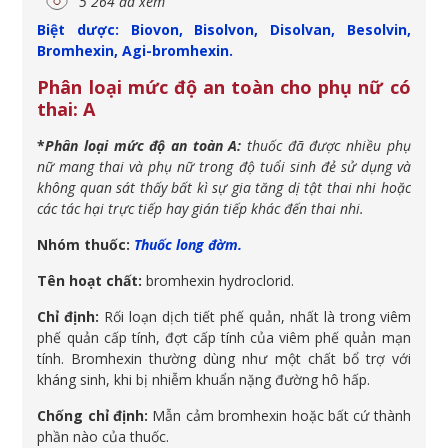
5 264 đã xem
Biệt dược: Biovon, Bisolvon, Disolvan, Besolvin,
Bromhexin, Agi-bromhexin.
Phân loại mức độ an toàn cho phụ nữ có
thai: A
*
Phân loại mức độ an toàn A:
thuốc đã được nhiều phụ
nữ mang thai và phụ nữ trong độ tuổi sinh đẻ sử dụng và
không quan sát thấy bất kì sự gia tăng dị tật thai nhi hoặc
các tác hại trực tiếp hay gián tiếp khác đến thai nhi.
Nhóm thuốc:
Thuốc long đờm.
Tên hoạt chất:
bromhexin hydroclorid.
Chỉ định:
Rối loạn dịch tiết phế quản, nhất là trong viêm
phế quản cấp tính, đợt cấp tính của viêm phế quản mạn
tính. Bromhexin thường dùng như một chất bổ trợ với
kháng sinh, khi bị nhiễm khuẩn nặng đường hô hấp.
Chống chỉ định:
Mẫn cảm bromhexin hoặc bất cứ thành
phần nào của thuốc.