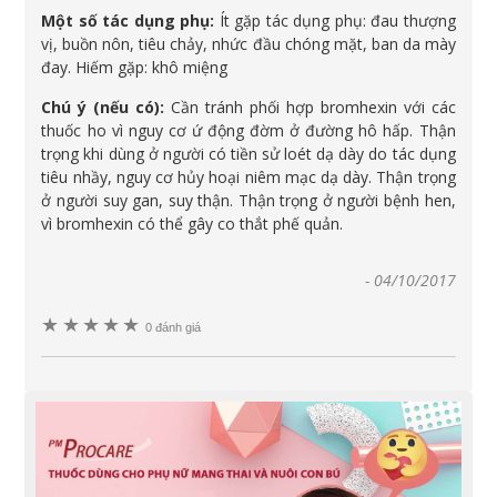
Một số tác dụng phụ:
Ít gặp tác dụng phụ: đau thượng
vị, buồn nôn, tiêu chảy, nhức đầu chóng mặt, ban da mày
đay. Hiếm gặp: khô miệng
Chú ý (nếu có):
Cần tránh phối hợp bromhexin với các
thuốc ho vì nguy cơ ứ động đờm ở đường hô hấp. Thận
trọng khi dùng ở người có tiền sử loét dạ dày do tác dụng
tiêu nhầy, nguy cơ hủy hoại niêm mạc dạ dày. Thận trọng
ở người suy gan, suy thận. Thận trọng ở người bệnh hen,
vì bromhexin có thể gây co thắt phế quản.
-
04/10/2017
★
★
★
★
★
0 đánh giá