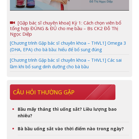
[Gặp bác sĩ chuyên khoa] Kỳ 1: Cách chọn viên bổ
tổng hợp ĐÚNG & ĐỦ cho mẹ bầu – Bs CK2 Đỗ Thị
Ngọc Diệp
[Chương trình Gặp bác sĩ chuyên khoa – THVL1] Omega 3
(DHA, EPA) cho bà bầu: hiểu để bổ sung đúng
[Chương trình Gặp bác sĩ chuyên khoa – THVL1] Các sai
lầm khi bổ sung dinh dưỡng cho bà bầu
CÂU HỎI THƯỜNG GẶP
Bầu mấy tháng thì uống sắt? Liều lượng bao
nhiêu?
Bà bầu uống sắt vào thời điểm nào trong ngày?