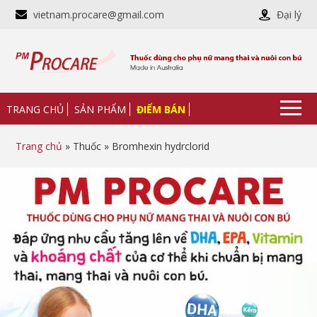
vietnam.procare@gmail.com
Đại lý
TRANG CHỦ
SẢN PHẨM
ĐIỂM BÁN
Trang chủ
» Thuốc » Bromhexin hydrclorid