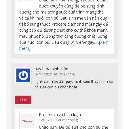
được khuyên dùng để bổ sung dinh
dưỡng cho mẹ trong suốt quá trình mang thai
và cả khi nuôi con bú. Sau sinh mẹ vẫn nên duy
trì bổ sung thuốc Procare diamond mỗi ngày để
cung cấp đủ dưỡng chất cho cơ thể khỏe mạnh,
mau phục hồi đồng thời tăng cường chất lượng
sữa nuôi con bú. Liêu dùng 01 viên/ngày,
...[Xem
thêm]
nay h ha
bình luận
07/11/2021 at 10:45 chiều
mjnh sanh bé 23ngày. mình cảm thấy mình ko
có sữa con bú khóc hoài
Trả lời
Procarevn.vn
bình luận
12/11/2021 at 8:27 sáng
Chào bạn, Để đủ sữa cho con bú chế