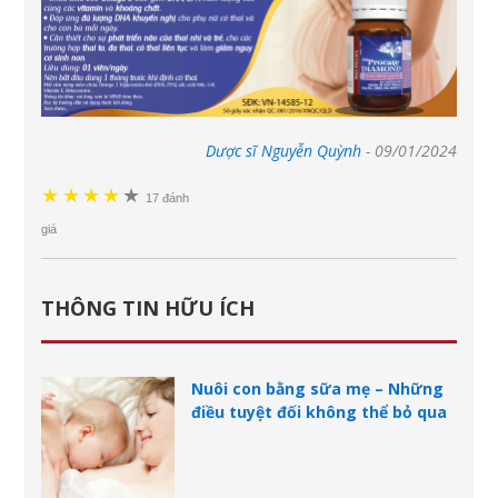
Dược sĩ Nguyễn Quỳnh
-
09/01/2024
★
★
★
★
★
★
17 đánh
giá
THÔNG TIN HỮU ÍCH
Nuôi con bằng sữa mẹ – Những
điều tuyệt đối không thể bỏ qua