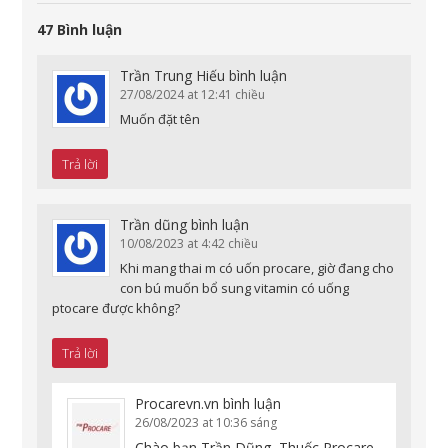
47 Bình luận
Trần Trung Hiếu
bình luận
27/08/2024 at 12:41 chiều
Muốn đặt tên
Trả lời
Trần dũng
bình luận
10/08/2023 at 4:42 chiều
Khi mang thai m có uốn procare, giờ đang cho
con bú muốn bổ sung vitamin có uống
ptocare được không?
Trả lời
Procarevn.vn
bình luận
26/08/2023 at 10:36 sáng
Chào bạn Trần Dũng, Thuốc Procare