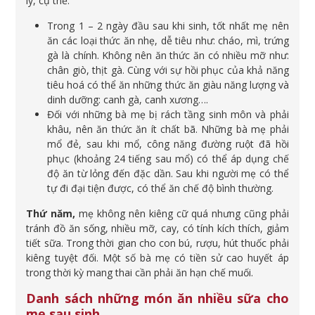
lý, cụ thể:
Trong 1 – 2 ngày đầu sau khi sinh, tốt nhất mẹ nên
ăn các loại thức ăn nhẹ, dễ tiêu như: cháo, mì, trứng
gà là chính. Không nên ăn thức ăn có nhiều mỡ như:
chân giò, thịt gà. Cùng với sự hồi phục của khả năng
tiêu hoá có thể ăn những thức ăn giàu năng lượng và
dinh dưỡng: canh gà, canh xương….
Đối với những bà mẹ bị rách tầng sinh môn và phải
khâu, nên ăn thức ăn ít chất bã. Những bà mẹ phải
mổ đẻ, sau khi mổ, công năng đường ruột đã hồi
phục (khoảng 24 tiếng sau mổ) có thể áp dụng chế
độ ăn từ lỏng đến đặc dần. Sau khi người mẹ có thể
tự đi đại tiện được, có thể ăn chế độ bình thường.
Thứ năm,
mẹ không nên kiêng cữ quá nhưng cũng phải
tránh đồ ăn sống, nhiều mỡ, cay, có tính kích thích, giảm
tiết sữa. Trong thời gian cho con bú, rượu, hút thuốc phải
kiêng tuyệt đối. Một số bà mẹ có tiền sử cao huyết áp
trong thời kỳ mang thai cần phải ăn hạn chế muối.
Danh sách những món ăn nhiều sữa cho
mẹ sau sinh