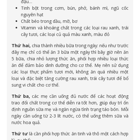
đậu…
Tinh bột trong cơm, bún, phở, bánh mì, ngũ cốc
nguyên hạt
Chất béo trong dầu, mỡ, bơ
Vitamin và khoáng chất trong các loại rau xanh, trái
cây tươi, các loại củ quả màu xanh, màu đỏ
Thứ hai,
chia thành nhiều bữa trong ngày: nếu như trước
đây mẹ chỉ có thể ăn 3 bữa một ngày thì bây giờ nên ăn
5 bữa, chia nhỏ lượng thức ăn, phối hợp nhiều loại thức
ăn để đảm bảo dinh dưỡng cho cơ thể. Mẹ nên sử dụng
các loại thực phẩm tươi mới, không ăn quá nhiều một
loại và đặc biệt tăng cường rau xanh, trái cây tươi để bổ
sung vi chất cho cơ thể.
Thứ ba,
các mẹ cần uống đủ nước để các hoạt động
trao đổi chất trong cơ thể diễn ra tốt hơn, giúp duy trì ổn
định nguồn sữa mẹ và ngăn ngừa tình trạng táo bón. Mỗi
ngày cần uống từ 2-3 lít nước, có thể uống thêm sữa và
nước hoa quả.
Thứ tư
là cần phối hợp thức ăn tinh và thô một cách hợp