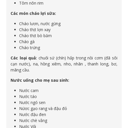
Tôm nõn rim
Các món cháo lợi sữa:
Cháo lươn, nước gừng
Cháo thịt lợn xay
Cháo thịt bò băm
Cháo gà
Cháo trứng
Các loại quả:
chuối sứ (chín) hấp trong nồi cơm (đã sôi
cạn nước), na, hồng xiêm, nho, nhãn , thanh long, bơ,
mãng cầu.
Nước uống cho mẹ sau sinh:
Nước cam
Nước táo
Nước ngó sen
Nứơc gạo rang và đậu đỏ
Nước đậu đen
Nước chè vằng
Nước Vối