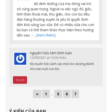
độ dinh dưỡng của mẹ đóng vai trò
vô cùng quan trọng. Ngoài ra việc ngủ đủ giấc,
tình thần thoải mái, thư giãn, cho con bú đều
đặn hàng thường xuyên là yếu tố quyết định
đến khả năng tạo sữa. Để có nhiều sữa cho con
bú bạn có thể tham khảo thực hiện theo hướng
dẫn sau: –
...[Xem thêm]
nguyên hữu tám
bình luận
12/09/2021 at 10:38 chiều
tôi muốn hỏi cách các món bo dương dành
cho mẹ nuôi con bú
Trả lời
«
1
…
5
6
7
Ý KIẾN CỦA BẠN