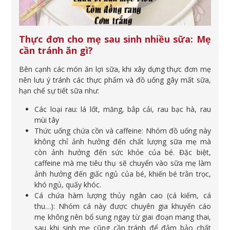
Thực đơn cho mẹ sau sinh nhiều sữa: Mẹ
cần tránh ăn gì?
Bên cạnh các món ăn lợi sữa, khi xây dựng thực đơn mẹ
nên lưu ý tránh các thực phẩm và đồ uống gây mất sữa,
hạn chế sự tiết sữa như:
Các loại rau: lá lốt, măng, bắp cải, rau bạc hà, rau
mùi tây
Thức uống chứa cồn và caffeine: Nhóm đồ uống này
không chỉ ảnh hưởng đến chất lượng sữa mẹ mà
còn ảnh hưởng đến sức khỏe của bé. Đặc biệt,
caffeine mà mẹ tiêu thụ sẽ chuyển vào sữa mẹ làm
ảnh hưởng đến giấc ngủ của bé, khiến bé trằn trọc,
khó ngủ, quấy khóc.
Cá chứa hàm lượng thủy ngân cao (cá kiếm, cá
thu…): Nhóm cá này được chuyên gia khuyến cáo
mẹ không nên bổ sung ngay từ giai đoạn mang thai,
sau khi sinh mẹ cũng cần tránh để đảm bảo chất