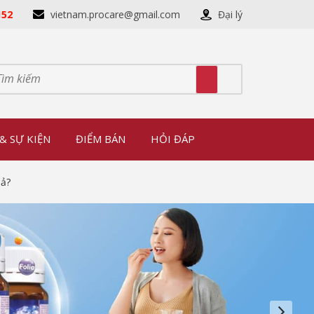
152
vietnam.procare@gmail.com
Đại lý
& SỰ KIỆN
ĐIỂM BÁN
HỎI ĐÁP
uả?