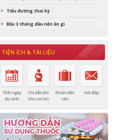
Tiểu đường thai kỳ
Bầu 3 tháng đầu nên ăn gì
TIỆN ÍCH & TÀI LIỆU
Tính ngày
Chỉ dẫn khi
Khám tiền
Hỏi đáp
dự sinh
cho con bú
sản