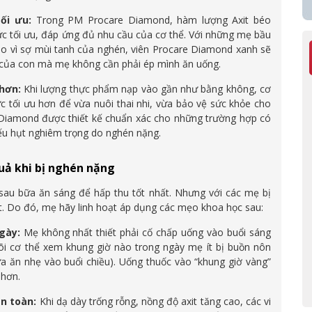
ối ưu:
Trong PM Procare Diamond, hàm lượng Axit béo
tối ưu, đáp ứng đủ nhu cầu của cơ thể. Với những mẹ bầu
ào vì sợ mùi tanh của nghén, viên Procare Diamond xanh sẽ
của con mà mẹ không cần phải ép mình ăn uống.
 hơn:
Khi lượng thực phẩm nạp vào gần như bằng không, cơ
c tối ưu hơn để vừa nuôi thai nhi, vừa bảo vệ sức khỏe cho
 Diamond được thiết kế chuẩn xác cho những trường hợp có
ếu hụt nghiêm trọng do nghén nặng.
uả khi bị nghén nặng
au bữa ăn sáng để hấp thu tốt nhất. Nhưng với các mẹ bị
t. Do đó, mẹ hãy linh hoạt áp dụng các mẹo khoa học sau:
gày:
Mẹ không nhất thiết phải cố chấp uống vào buổi sáng
õi cơ thể xem khung giờ nào trong ngày mẹ ít bị buồn nôn
a ăn nhẹ vào buổi chiều). Uống thuốc vào “khung giờ vàng”
 hơn.
n toàn:
Khi dạ dày trống rỗng, nồng độ axit tăng cao, các vi