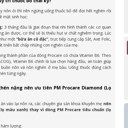
y trì thuốc bổ thai kỳ?
y nôn ói thì nên ngừng uống thuốc bổ để đợi hết nghén rồi
ề mặt sinh học:
g:
3 tháng đầu là giai đoạn thai nhi hình thành các cơ quan
ông ăn được, cơ thể sẽ bị thiếu hụt vi chất nghiêm trọng. Lúc
ò như một
“bữa ăn cô đặc”
, trực tiếp cung cấp Sắt, Axit Folic,
t triển bất chấp những cơn nghén của mẹ.
ng thành phần của dòng Procare có chứa Vitamin B6. Theo
COG), Vitamin B6 chính là lựa chọn hàng đầu, an toàn giúp
ác buồn nôn và nôn nghén ở mẹ bầu. Uống thuốc đúng cách
ghén từng ngày.
 nghén nặng nên ưu tiên PM Procare Diamond (Lọ
ăn vào lại nôn ra, các chuyên gia sản khoa khuyên mẹ
nên
lọ màu xanh) thay vì dòng PM Procare tiêu chuẩn (lọ
ề hàm lượng: