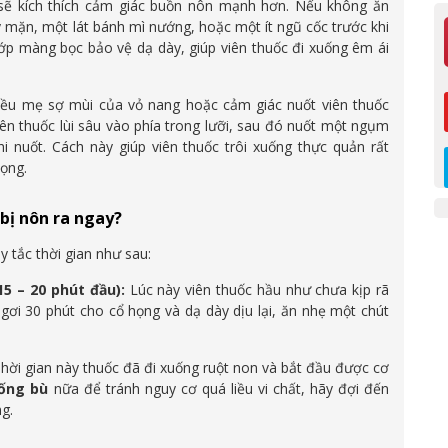
y sẽ kích thích cảm giác buồn nôn mạnh hơn. Nếu không ăn
mặn, một lát bánh mì nướng, hoặc một ít ngũ cốc trước khi
lớp màng bọc bảo vệ dạ dày, giúp viên thuốc đi xuống êm ái
ều mẹ sợ mùi của vỏ nang hoặc cảm giác nuốt viên thuốc
n thuốc lùi sâu vào phía trong lưỡi, sau đó nuốt một ngụm
i nuốt. Cách này giúp viên thuốc trôi xuống thực quản rất
ọng.
 bị nôn ra ngay?
y tắc thời gian như sau:
5 – 20 phút đầu):
Lúc này viên thuốc hầu như chưa kịp rã
gơi 30 phút cho cổ họng và dạ dày dịu lại, ăn nhẹ một chút
hời gian này thuốc đã đi xuống ruột non và bắt đầu được cơ
ống bù
nữa để tránh nguy cơ quá liều vi chất, hãy đợi đến
g.