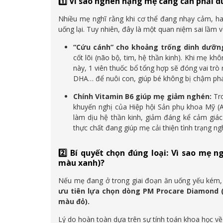
1️⃣ Vì sao nghén nặng mẹ càng cần phải du
Nhiều mẹ nghĩ rằng khi cơ thể đang nhạy cảm, ha
uống lại. Tuy nhiên, đây là một quan niệm sai lầm v
“Cứu cánh” cho khoảng trống dinh dưỡn
cốt lõi (não bộ, tim, hệ thần kinh). Khi mẹ kh
này, 1 viên thuốc bổ tổng hợp sẽ đóng vai tr
DHA… để nuôi con, giúp bé không bị chậm phá
Chính Vitamin B6 giúp mẹ giảm nghén:
Tro
khuyến nghị của Hiệp hội Sản phụ khoa Mỹ (A
làm dịu hệ thần kinh, giảm đáng kể cảm gi
thực chất đang giúp mẹ cải thiện tình trạng n
2️⃣ Bí quyết chọn đúng loại: Vì sao mẹ
màu xanh)?
Nếu mẹ đang ở trong giai đoạn ăn uống yếu kém, 
ưu tiên lựa chọn dòng PM Procare Diamond (
màu đỏ).
Lý do hoàn toàn dựa trên sự tính toán khoa học v