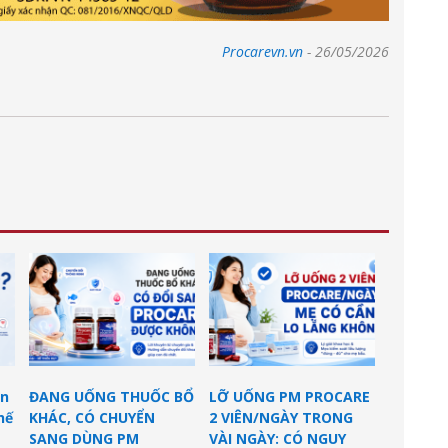
Procarevn.vn
-
26/05/2026
ên
ĐANG UỐNG THUỐC BỔ
LỠ UỐNG PM PROCARE
hế
KHÁC, CÓ CHUYỂN
2 VIÊN/NGÀY TRONG
SANG DÙNG PM
VÀI NGÀY: CÓ NGUY