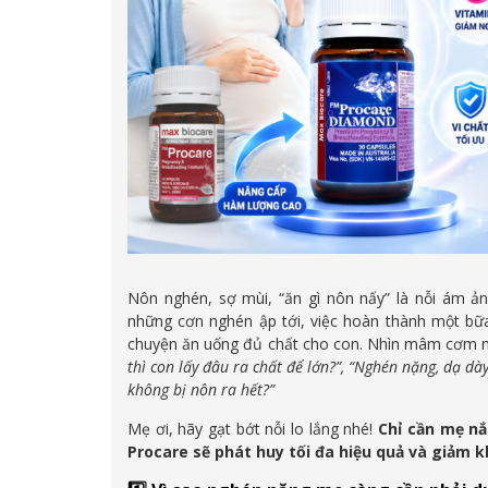
Nôn nghén, sợ mùi, “ăn gì nôn nấy” là nỗi ám ản
những cơn nghén ập tới, việc hoàn thành một bữa
chuyện ăn uống đủ chất cho con. Nhìn mâm cơm mà 
thì con lấy đâu ra chất để lớn?”, “Nghén nặng, dạ d
không bị nôn ra hết?”
Mẹ ơi, hãy gạt bớt nỗi lo lắng nhé!
Chỉ cần mẹ n
Procare sẽ phát huy tối đa hiệu quả và giảm 