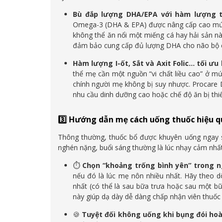
Bù đắp lượng DHA/EPA với hàm lượng t
Omega-3 (DHA & EPA) được nâng cấp cao mức 
không thể ăn nổi một miếng cá hay hải sản n
đảm bảo cung cấp đủ lượng DHA cho não bộ 
Hàm lượng I-ốt, Sắt và Axit Folic… tối ưu
thể mẹ cần một nguồn “vi chất liều cao” ở mứ
chính người mẹ không bị suy nhược. Procare
nhu cầu dinh dưỡng cao hoặc chế độ ăn bị thi
3️⃣ Hướng dẫn mẹ cách uống thuốc hiệu q
Thông thường, thuốc bổ được khuyên uống ngay s
nghén nặng, buổi sáng thường là lúc nhạy cảm nhấ
⏱️
Chọn “khoảng trống bình yên” trong n
nếu đó là lúc mẹ nôn nhiều nhất. Hãy theo d
nhất (có thể là sau bữa trưa hoặc sau một bữ
này giúp dạ dày dễ dàng chấp nhận viên thuốc
🍪
Tuyệt đối không uống khi bụng đói hoà