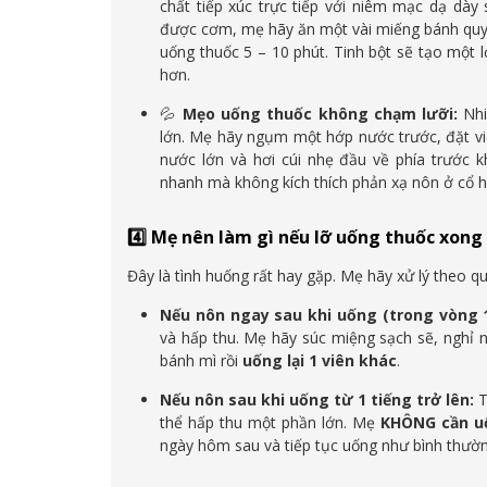
chất tiếp xúc trực tiếp với niêm mạc dạ dà
được cơm, mẹ hãy ăn một vài miếng bánh quy 
uống thuốc 5 – 10 phút. Tinh bột sẽ tạo một 
hơn.
💦
Mẹo uống thuốc không chạm lưỡi:
Nhi
lớn. Mẹ hãy ngụm một hớp nước trước, đặt viê
nước lớn và hơi cúi nhẹ đầu về phía trước kh
nhanh mà không kích thích phản xạ nôn ở cổ h
4️⃣ Mẹ nên làm gì nếu lỡ uống thuốc xong
Đây là tình huống rất hay gặp. Mẹ hãy xử lý theo qu
Nếu nôn ngay sau khi uống (trong vòng 1
và hấp thu. Mẹ hãy súc miệng sạch sẽ, nghỉ n
bánh mì rồi
uống lại 1 viên khác
.
Nếu nôn sau khi uống từ 1 tiếng trở lên:
T
thể hấp thu một phần lớn. Mẹ
KHÔNG cần u
ngày hôm sau và tiếp tục uống như bình thườn