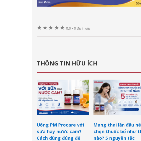
★
★
★
★
★
0.0
-
0 đánh giá
THÔNG TIN HỮU ÍCH
Uống PM Procare với
Mang thai lần đầu n
sữa hay nước cam?
chọn thuốc bổ như t
Cách dùng đúng để
nào? 5 nguyên tắc