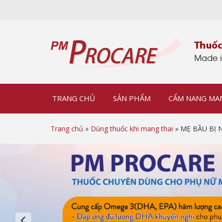
TRANG CHỦ
SẢN PHẨM
CẨM NANG MA
Trang chủ
»
Dùng thuốc khi mang thai
» MẸ BẦU BỊ N