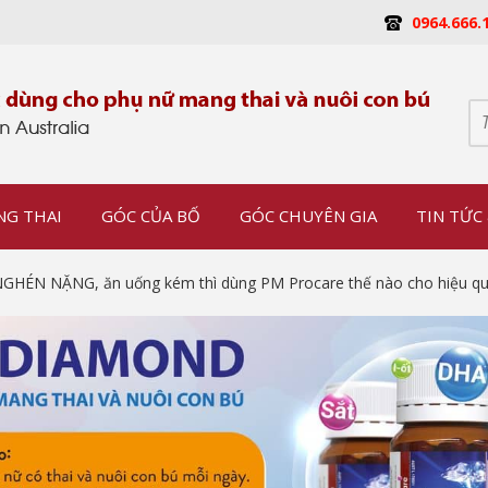
0964.666.
NG THAI
GÓC CỦA BỐ
GÓC CHUYÊN GIA
TIN TỨC 
GHÉN NẶNG, ăn uống kém thì dùng PM Procare thế nào cho hiệu q