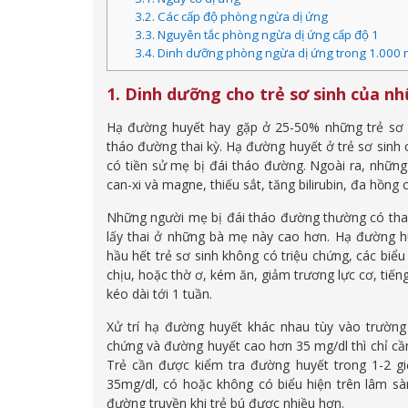
3.2. Các cấp độ phòng ngừa dị ứng
3.3. Nguyên tắc phòng ngừa dị ứng cấp độ 1
3.4. Dinh dưỡng phòng ngừa dị ứng trong 1.000 
1. Dinh dưỡng cho trẻ sơ sinh của n
Hạ đường huyết hay gặp ở 25-50% những trẻ sơ 
tháo đường thai kỳ. Hạ đường huyết ở trẻ sơ sinh
có tiền sử mẹ bị đái tháo đường. Ngoài ra, nhữn
can-xi và magne, thiếu sắt, tăng bilirubin, đa hồng 
Những người mẹ bị đái tháo đường thường có thai t
lấy thai ở những bà mẹ này cao hơn. Hạ đường hu
hầu hết trẻ sơ sinh không có triệu chứng, các biểu
chịu, hoặc thờ ơ, kém ăn, giảm trương lực cơ, tiến
kéo dài tới 1 tuần.
Xử trí hạ đường huyết khác nhau tùy vào trường 
chứng và đường huyết cao hơn 35 mg/dl thì chỉ cầ
Trẻ cần được kiểm tra đường huyết trong 1-2 g
35mg/dl, có hoặc không có biểu hiện trên lâm sàn
đường truyền khi trẻ bú được nhiều hơn.