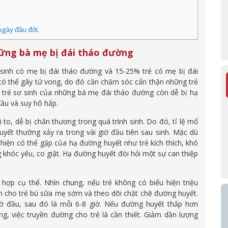
ngày đầu đời.
hững bà mẹ bị đái tháo đường
sinh có mẹ bị đái tháo đường và 15-25% trẻ có mẹ bị đái
 có thể gây tử vong, do đó cần chăm sóc cẩn thận những trẻ
g trẻ sơ sinh của những bà mẹ đái tháo đường còn dễ bị hạ
cầu và suy hô hấp.
o, dễ bị chấn thương trong quá trình sinh. Do đó, tỉ lệ mổ
yết thường xảy ra trong vài giờ đầu tiên sau sinh. Mặc dù
 hiện có thể gặp của hạ đường huyết như trẻ kích thích, khó
g khóc yếu, co giật. Hạ đường huyết đòi hỏi một sự can thiệp
hợp cụ thể. Nhìn chung, nếu trẻ không có biểu hiện triệu
n cho trẻ bú sữa mẹ sớm và theo dõi chặt chẽ đường huyết.
iờ đầu, sau đó là mỗi 6-8 giờ. Nếu đường huyết thấp hơn
g, việc truyền đường cho trẻ là cần thiết. Giảm dần lượng