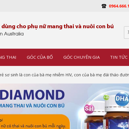
0964.666.
NG THAI
GÓC CỦA BỐ
GÓC CHUYÊN GIA
TIN TỨC 
ẻ sơ sinh là con của bà mẹ nhiễm HIV, con của bà mẹ đái tháo đường,