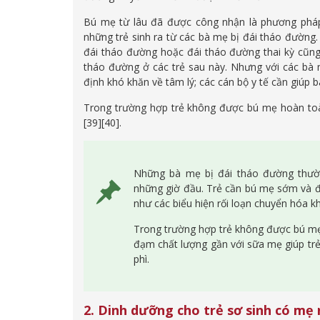
Bú mẹ từ lâu đã được công nhận là phương pháp 
những trẻ sinh ra từ các bà mẹ bị đái tháo đường.
đái tháo đường hoặc đái tháo đường thai kỳ cũng
tháo đường ở các trẻ sau này. Nhưng với các bà 
định khó khăn về tâm lý; các cán bộ y tế cần giúp
Trong trường hợp trẻ không được bú mẹ hoàn toà
[39][40].
Những bà mẹ bị đái tháo đường thườn
những giờ đầu. Trẻ cần bú mẹ sớm và đ
như các biểu hiện rối loạn chuyển hóa k
Trong trường hợp trẻ không được bú mẹ
đạm chất lượng gần với sữa mẹ giúp tr
phì.
2. Dinh dưỡng cho trẻ sơ sinh có mẹ