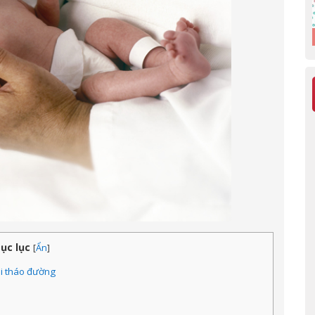
ục lục
[
Ẩn
]
ái tháo đường