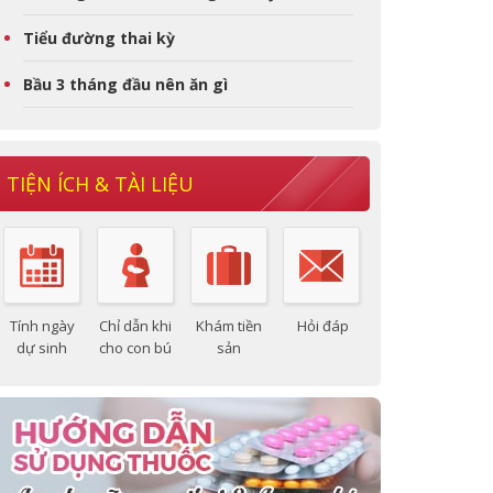
Tiểu đường thai kỳ
Bầu 3 tháng đầu nên ăn gì
TIỆN ÍCH & TÀI LIỆU
Tính ngày
Chỉ dẫn khi
Khám tiền
Hỏi đáp
dự sinh
cho con bú
sản