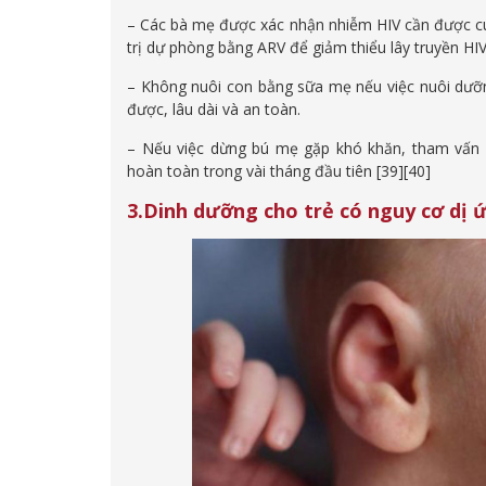
– Các bà mẹ được xác nhận nhiễm HIV cần được cung
trị dự phòng bằng ARV để giảm thiểu lây truyền HI
– Không nuôi con bằng sữa mẹ nếu việc nuôi dưỡn
được, lâu dài và an toàn.
– Nếu việc dừng bú mẹ gặp khó khăn, tham vấn 
hoàn toàn trong vài tháng đầu tiên [39][40]
3.Dinh dưỡng cho trẻ có nguy cơ dị 