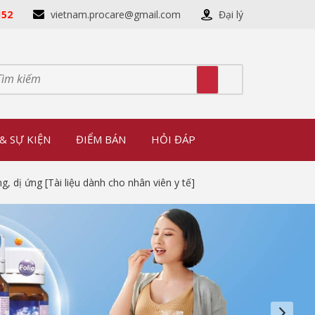
152
vietnam.procare@gmail.com
Đại lý
& SỰ KIỆN
ĐIỂM BÁN
HỎI ĐÁP
 dị ứng [Tài liệu dành cho nhân viên y tế]