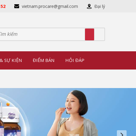
152
vietnam.procare@gmail.com
Đại lý
& SỰ KIỆN
ĐIỂM BÁN
HỎI ĐÁP