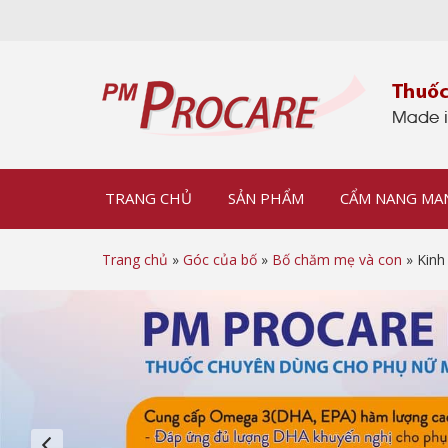
TRANG CHỦ
SẢN PHẨM
CẨM NANG MA
Trang chủ
»
Góc của bố
»
Bố chăm mẹ và con
» Kinh