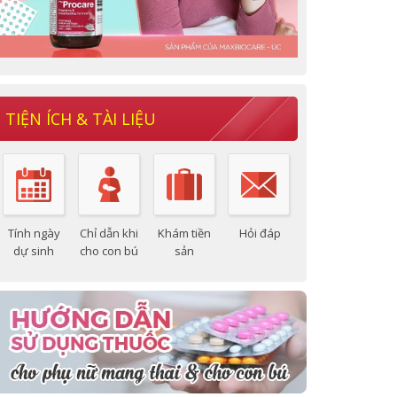
TIỆN ÍCH & TÀI LIỆU
Tính ngày
Chỉ dẫn khi
Khám tiền
Hỏi đáp
dự sinh
cho con bú
sản