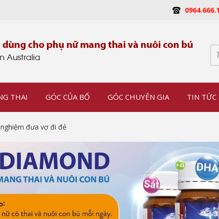
0964.666.
NG THAI
GÓC CỦA BỐ
GÓC CHUYÊN GIA
TIN TỨC 
 nghiệm đưa vợ đi đẻ