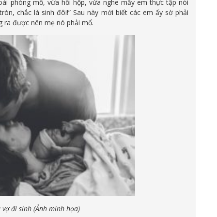
goài phòng mổ, vừa hồi hộp, vừa nghe mấy em thực tập nói
tròn, chắc là sinh đôi!” Sau này mới biết các em ấy sờ phải
 ra được nên mẹ nó phải mổ.
vợ đi sinh (Ảnh minh họa)