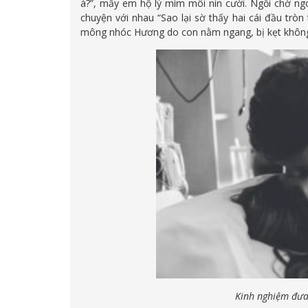
à?”, mấy em hộ lý mím môi nín cười. Ngồi chờ n
chuyện với nhau “Sao lại sờ thấy hai cái đầu tròn 
mông nhóc Hương do con nằm ngang, bị kẹt không
Kinh nghiệm đưa 