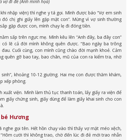
 vợ đi đẻ (Ảnh minh họa)
hi nhập viện) thì nghe y tá gọi. Mình được báo “Vợ em sinh
u đó chị ghi giấy lên gặp mặt con”. Mừng vì vợ sinh thường
 sắp gặp được con, mình chạy lẹ đi đóng tiền.
n nằm sấp trên ngực mẹ. Mình kêu lên “Anh đây, ba đây con”
 có lẽ cả đời mình không quên được. “Bao ngày ba trông
 đau. Cuối cùng, con mình cũng chào đời mạnh khoẻ. Cảm
g quên gỡ bao tay, bao chân, mũ của con ra kiểm tra, nhờ
u sinh”, khoảng 10-12 giường. Hai mẹ con được thăm khám,
ắp xếp phòng.
 xuất viện. Mình làm thủ tục thanh toán, lấy giấy ra viện để
àm giấy chứng sinh, giấy dùng để làm giấy khai sinh cho con
à.
a bé Hương
ã nghe gọi tên. Hết hồn chạy vào thì thấy vợ mặt méo xệch,
“Hôm cưới thì không trao, chờ đến lúc đi đẻ mới trao nhẫn