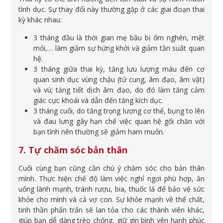
tình dục. Sự thay đổi này thường gặp ở các giai đoạn thai
kỳ khác nhau:
3 tháng đầu là thời gian mẹ bầu bị ốm nghén, mệt
mỏi,… làm giảm sự hứng khởi và giảm tần suất quan
hệ.
3 tháng giữa thai kỳ, tăng lưu lượng máu đến cơ
quan sinh dục vùng chậu (tử cung, âm đạo, âm vật)
và vú; tăng tiết dịch âm đạo, do đó làm tăng cảm
giác cực khoái và dẫn đến tăng kích dục.
3 tháng cuối, do tăng trọng lượng cơ thể, bụng to lên
và đau lưng gây hạn chế việc quan hệ gối chăn với
bạn tình nên thường sẽ giảm ham muốn.
7. Tự chăm sóc bản thân
Cuối cùng bạn cũng cần chú ý chăm sóc cho bản thân
mình. Thực hiện chế độ làm việc nghỉ ngơi phù hợp, ăn
uống lành mạnh, tránh rượu, bia, thuốc lá để bảo vệ sức
khỏe cho mình và cả vợ con. Sự khỏe mạnh về thể chất,
tinh thần phấn trấn sẽ lan tỏa cho các thành viên khác,
giúp bạn dễ dàng trèo chống, giữ gìn bình yên hạnh phúc