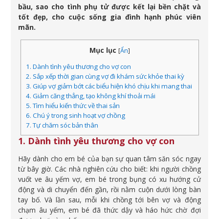
bầu, sao cho tình phụ tử được kết lại bền chặt và
tốt đẹp, cho cuộc sống gia đình hạnh phúc viên
mãn.
Mục lục
[
Ẩn
]
1. Dành tình yêu thương cho vợ con
2. Sắp xếp thời gian cùng vợ đi khám sức khỏe thai kỳ
3. Giúp vợ giảm bớt các biểu hiện khó chịu khi mang thai
4. Giảm căng thẳng, tạo không khí thoải mái
5. Tìm hiểu kiến thức về thai sản
6. Chú ý trong sinh hoạt vợ chồng
7. Tự chăm sóc bản thân
1. Dành tình yêu thương cho vợ con
Hãy dành cho em bé của bạn sự quan tâm săn sóc ngay
từ bây giờ. Các nhà nghiên cứu cho biết: khi người chồng
vuốt ve âu yếm vợ, em bé trong bụng có xu hướng cử
động và di chuyển đến gần, rồi nằm cuộn dưới lòng bàn
tay bố. Và lần sau, mỗi khi chồng tới bên vợ và động
chạm âu yếm, em bé đã thức dậy và háo hức chờ đợi