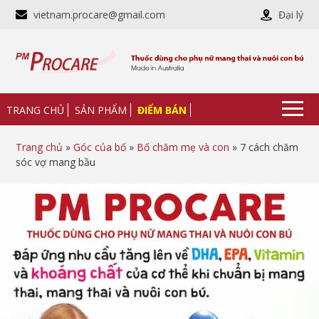
vietnam.procare@gmail.com
Đại lý
TRANG CHỦ
SẢN PHẨM
ĐIỂM BÁN
Trang chủ
»
Góc của bố
»
Bố chăm mẹ và con
» 7 cách chăm
sóc vợ mang bầu