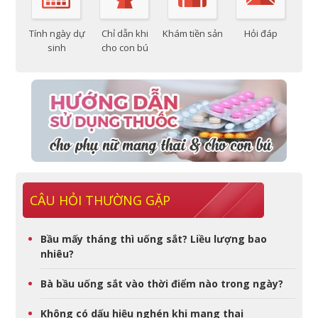
Tính ngày dự
Chỉ dẫn khi
Khám tiền sản
Hỏi đáp
sinh
cho con bú
CÂU HỎI THƯỜNG GẶP
Bầu mấy tháng thì uống sắt? Liều lượng bao
nhiêu?
Bà bầu uống sắt vào thời điểm nào trong ngày?
Không có dấu hiệu nghén khi mang thai