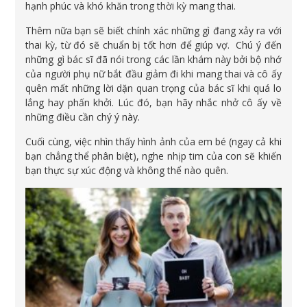
hạnh phúc và khó khăn trong thời kỳ mang thai.
Thêm nữa bạn sẽ biết chính xác những gì đang xảy ra với
thai kỳ, từ đó sẽ chuẩn bị tốt hơn để giúp vợ. Chú ý đến
những gì bác sĩ đã nói trong các lần khám này bởi bộ nhớ
của người phụ nữ bắt đầu giảm đi khi mang thai và cô ấy
quên mất những lời dặn quan trọng của bác sĩ khi quá lo
lắng hay phấn khởi. Lúc đó, bạn hãy nhắc nhở cô ấy về
những điều cần chý ý này.
Cuối cùng, việc nhìn thấy hình ảnh của em bé (ngay cả khi
bạn chẳng thể phân biệt), nghe nhịp tim của con sẽ khiến
bạn thực sự xúc động và không thể nào quên.