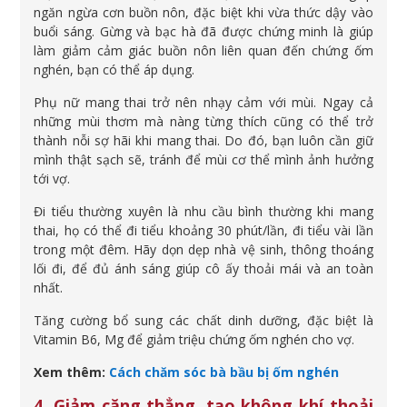
ngăn ngừa cơn buồn nôn, đặc biệt khi vừa thức dậy vào
buổi sáng. Gừng và bạc hà đã được chứng minh là giúp
làm giảm cảm giác buồn nôn liên quan đến chứng ốm
nghén, bạn có thể áp dụng.
Phụ nữ mang thai trở nên nhạy cảm với mùi. Ngay cả
những mùi thơm mà nàng từng thích cũng có thể trở
thành nỗi sợ hãi khi mang thai. Do đó, bạn luôn cần giữ
mình thật sạch sẽ, tránh để mùi cơ thể mình ảnh hưởng
tới vợ.
Đi tiểu thường xuyên là nhu cầu bình thường khi mang
thai, họ có thể đi tiểu khoảng 30 phút/lần, đi tiểu vài lần
trong một đêm. Hãy dọn dẹp nhà vệ sinh, thông thoáng
lối đi, để đủ ánh sáng giúp cô ấy thoải mái và an toàn
nhất.
Tăng cường bổ sung các chất dinh dưỡng, đặc biệt là
Vitamin B6, Mg để giảm triệu chứng ốm nghén cho vợ.
Xem thêm:
Cách chăm sóc bà bầu bị ốm nghén
4. Giảm căng thẳng, tạo không khí thoải