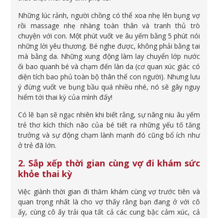
Những lúc rảnh, người chồng có thể xoa nhẹ lên bụng vợ
rồi massage nhẹ nhàng toàn thân và tranh thủ trò
chuyện với con. Một phút vuốt ve âu yếm bằng 5 phút nói
những lời yêu thương. Bé nghe được, không phải bằng tai
mà bằng da. Những xung động làm lay chuyển lớp nước
ối bao quanh bé và chạm đến làn da (cơ quan xúc giác có
diện tích bao phủ toàn bộ thân thể con người). Nhưng lưu
ý đừng vuốt ve bụng bầu quá nhiều nhé, nó sẽ gây nguy
hiểm tới thai kỳ của mình đấy!
Có lẽ bạn sẽ ngạc nhiên khi biết rằng, sự nâng niu âu yếm
trẻ thơ kích thích não của bé tiết ra những yếu tố tăng
trưởng và sự động chạm lành mạnh đó cũng bổ ích như
ở trẻ đã lớn.
2. Sắp xếp thời gian cùng vợ đi khám sức
khỏe thai kỳ
Việc giành thời gian đi thăm khám cùng vợ trước tiên và
quan trọng nhất là cho vợ thấy rằng bạn đang ở với cô
ấy, cùng cô ấy trải qua tất cả các cung bậc cảm xúc, cả