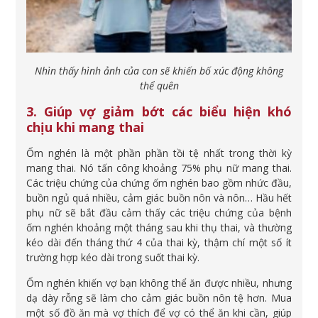
Nhìn thấy hình ảnh của con sẽ khiến bố xúc động không
thể quên
3. Giúp vợ giảm bớt các biểu hiện khó
chịu khi mang thai
Ốm nghén là một phần phần tồi tệ nhất trong thời kỳ
mang thai. Nó tấn công khoảng 75% phụ nữ mang thai.
Các triệu chứng của chứng ốm nghén bao gồm nhức đầu,
buồn ngủ quá nhiều, cảm giác buồn nôn và nôn… Hầu hết
phụ nữ sẽ bắt đầu cảm thấy các triệu chứng của bệnh
ốm nghén khoảng một tháng sau khi thụ thai, và thường
kéo dài đến tháng thứ 4 của thai kỳ, thậm chí một số ít
trường hợp kéo dài trong suốt thai kỳ.
Ốm nghén khiến vợ bạn không thể ăn được nhiều, nhưng
dạ dày rỗng sẽ làm cho cảm giác buồn nôn tệ hơn. Mua
một số đồ ăn mà vợ thích để vợ có thể ăn khi cần, giúp