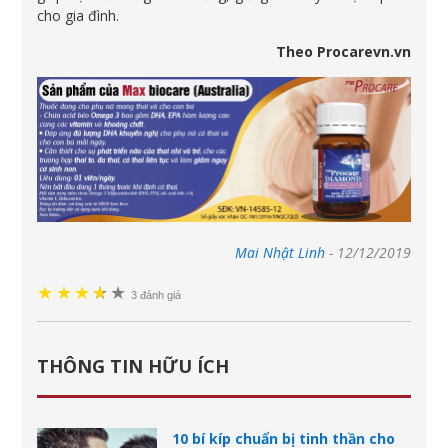
cho gia đình.
Theo Procarevn.vn
Mai Nhật Linh
-
12/12/2019
★
★
★
★
★
★
3 đánh giá
THÔNG TIN HỮU ÍCH
10 bí kíp chuẩn bị tinh thần cho