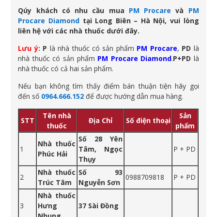
Qúy khách có nhu cầu mua
PM Procare
và
PM
Procare Diamond
tại Long Biên – Hà Nội, vui lòng
liên hệ với các nhà thuốc dưới đây.
Lưu ý:
P
là nhà thuốc có sản phẩm
PM Procare
,
PD
là
nhà thuốc có sản phẩm
PM Procare Diamond
.
P+PD
là
nhà thuốc có cả hai sản phẩm.
Nếu bạn không tìm thấy điểm bán thuận tiện hãy gọi
đến số
0964.666.152
để được hướng dẫn mua hàng.
Tên nhà
Sản
STT
Địa Chỉ
Số điện thoại
thuốc
phẩm
Số 28 Yên
Nhà thuốc
1
Tâm, Ngọc
P + PD
Phúc Hải
Thụy
Nhà thuốc
Số 93
2
0988709818
P + PD
Trúc Tâm
Nguyễn Sơn
Nhà thuốc
3
Hưng
37 Sài Đồng
Nhung