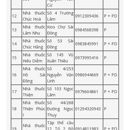
Cừ
Nhà thuốc
Số 4 Trường
12
0912309436
P + PD
Chúc Hoà
Lâm
Nhà thuốc
Kios Chợ Sài
13
0984568398
P
Lâm Nhu
Đồng
Nhà thuốc
Số 53 Sài
14
0983845991
P + PD
Chúc Hằng
Đồng
Nhà thuốc
Số 145 Vũ
15
0973995416
P
Hiếu Diễm
Xuân Thiều
Nhà thuốc
Số 4/253
16
Hồ Sài
Nguyễn Văn
0986944669
P + PD
Đồng
Linh
Nhà thuốc
Số 103 Ngọc
17
0979604861
P + PD
Thiện
Lâm
Nhà thuốc
Số 44/268
18
Thiện Phúc
Đường Ngọc
01294320943
P
I
Thụy
Tập thể cầu
Nhà thuốc
19
12 Tổ 2 Bồ
0914811983
P + PD