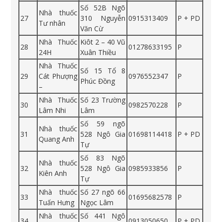
Số 52B Ngõ
Nhà thuốc
27
310 Nguyễn
0915313409
P + PD
Tư nhân
Văn Cừ
Nhà Thuốc
Kiôt 2 – 40 Vũ
28
01278633195
P
24H
Xuân Thiều
Nhà Thuốc
Số 15 Tổ 8
29
Cát Phượng
0976552347
P
Phúc Đồng
–
Nhà Thuốc
Số 23 Trường
30
0982570228
P
Lâm Nhi
Lâm
Số 59 ngõ
Nhà thuốc
31
528 Ngô Gia
01698114418
P + PD
Quang Anh
Tự
Số 83 Ngõ
Nhà thuốc
32
528 Ngô Gia
0985933856
P
Kiên Anh
Tự
Nhà thuốc
Số 27 ngõ 66
33
01695682578
P
Tuấn Hưng
Ngọc Lâm
Nhà thuốc
Số 441 Ngô
34
0913050650
P + PD