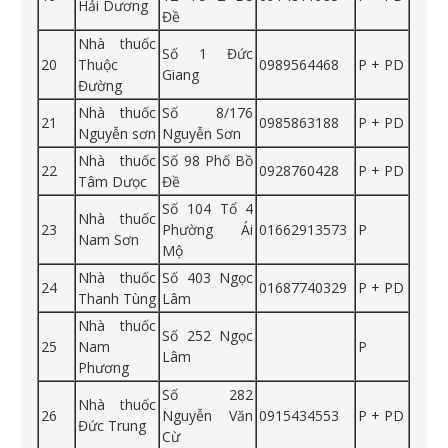
Hải Dương
Đề
Nhà thuốc
Số 1 Đức
20
Thuộc
0989564468
P + PD
Giang
Đường
Nhà thuốc
Số 8/176
21
0985863188
P + PD
Nguyễn sơn
Nguyễn Sơn
Nhà thuốc
Số 98 Phố Bồ
22
0928760428
P + PD
Tâm Dưọc
Đề
Số 104 Tổ 4
Nhà thuốc
23
Phường Ái
01662913573
P
Nam Sơn
Mộ
Nhà thuốc
Số 403 Ngọc
24
01687740329
P + PD
Thanh Tùng
Lâm
Nhà thuốc
Số 252 Ngọc
25
Nam
P
Lâm
Phương
Số 282
Nhà thuốc
26
Nguyễn Văn
0915434553
P + PD
Đức Trung
Cừ