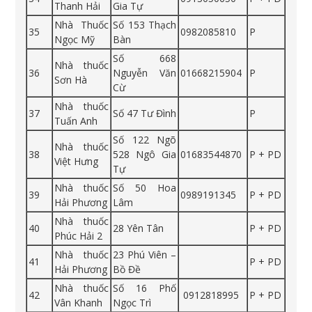
Thanh Hải
Gia Tự
Nhà Thuốc
Số 153 Thạch
35
0982085810
P
Ngọc Mỹ
Bàn
Số 668
Nhà thuốc
36
Nguyễn Văn
01668215904
P
Sơn Hà
Cừ
Nhà thuốc
37
Số 47 Tư Đình
P
Tuấn Anh
Số 122 Ngõ
Nhà thuốc
38
528 Ngô Gia
01683544870
P + PD
Việt Hưng
Tự
Nhà thuốc
Số 50 Hoa
39
0989191345
P + PD
Hải Phương
Lâm
Nhà thuốc
40
28 Yên Tân
P + PD
Phúc Hải 2
Nhà thuốc
23 Phú Viên –
41
P + PD
Hải Phương
Bồ Đề
Nhà thuốc
Số 16 Phố
42
0912818995
P + PD
Vân Khanh
Ngọc Trì