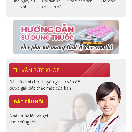
Tính ngày dự
Chỉ dẫn khi
Khám tiền sản
Hỏi đáp
sinh
cho con bú
TƯ VẤN SỨC KHỎE
Đặt câu hỏi cho chuyên gia tư vấn để
được giải đáp thắc mắc của bạn
ĐẶT CÂU HỎI
Nhấc máy lên và gọi
cho chúng tôi!