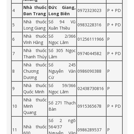
Nhà thuốc
Đức Giang,
4
0972323023
P + PD
Đan Trang
Long Biên
Nhà thuốc
Số 94 Vũ
5
0983228316
P + PD
Long Giang
Xuân Thiều
Nhà thuốc
Số 2/366
6
01256111966
P
Vĩnh Hằng
Ngọc Lâm
Nhà thuốc
Số 305 Ngọc
7
0974044582
P + PD
Thanh Thủy
Lâm
Nhà thuốc
Số 245
8
Chương
Nguyễn Văn
0986090388
P
Dương
Cừ
Nhà thuốc
Số 59/366
9
02438730816
P
Quốc Minh
Ngọc Lâm
Nhà thuốc
Số 271 Thạch
10
Minh
0915365678
P + PD
Bàn
Quang
Số 2 ngõ
Nhà thuốc
564/37
11
0986289537
P
600
Nguyễn Văn