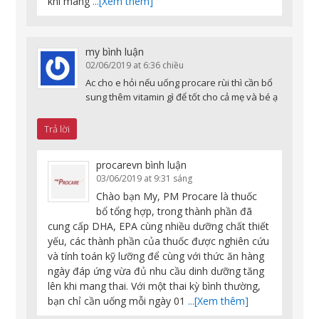
khi mang
...[Xem thêm]
my
bình luận
02/06/2019 at 6:36 chiều
Ac cho e hỏi nếu uống procare rùi thì cần bổ
sung thêm vitamin gì để tốt cho cả mẹ và bé ạ
Trả lời
procarevn
bình luận
03/06/2019 at 9:31 sáng
Chào bạn My, PM Procare là thuốc
bổ tổng hợp, trong thành phần đã
cung cấp DHA, EPA cùng nhiều dưỡng chất thiết
yếu, các thành phần của thuốc được nghiên cứu
và tính toán kỹ lưỡng để cùng với thức ăn hàng
ngày đáp ứng vừa đủ nhu cầu dinh dưỡng tăng
lên khi mang thai. Với một thai kỳ bình thường,
bạn chỉ cần uống mỗi ngày 01
...[Xem thêm]