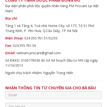
CÔNG TY TNHH DƯỢC PHẨM ĐÔNG ĐÔ
Đại diện phân phối độc quyền nhãn hàng PM Procare tại Việt
Nam
Địa chỉ:
Tầng 1 và Tầng 4, Toà nhà Home City, số 177, Tổ 51 Phố
Trung Kính, P. Yên Hoà, Q.Cầu Giấy, TP Hà Nội
Điện thoại:
024.355.761.51/52/55
Fax:
024.355.761.50
Email:
vietnam.procare@gmail.com
Số ĐKKD: 0100776036 do Sở Kế hoạch đầu tư HN cấp ngày
11/10/2013
Người chịu trách nhiệm: Nguyễn Trọng Hiển
NHẬN THÔNG TIN TỪ CHUYÊN GIA CHO BÀ BẦU