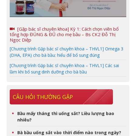
[Gặp bác sĩ chuyên khoa] Kỳ 1: Cách chọn viên bổ
tổng hợp ĐÚNG & ĐỦ cho mẹ bầu – Bs CK2 Đỗ Thị
Ngọc Diệp
[Chương trình Gặp bác sĩ chuyên khoa – THVL1] Omega 3
(DHA, EPA) cho bà bầu: hiểu để bổ sung đúng
[Chương trình Gặp bác sĩ chuyên khoa – THVL1] Các sai
lầm khi bổ sung dinh dưỡng cho bà bầu
CÂU HỎI THƯỜNG GẶP
Bầu mấy tháng thì uống sắt? Liều lượng bao
nhiêu?
Bà bầu uống sắt vào thời điểm nào trong ngày?