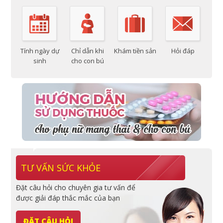
Tính ngày dự
Chỉ dẫn khi
Khám tiền sản
Hỏi đáp
sinh
cho con bú
TƯ VẤN SỨC KHỎE
Đặt câu hỏi cho chuyên gia tư vấn để
được giải đáp thắc mắc của bạn
ĐẶT CÂU HỎI