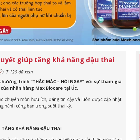
quyết giúp tăng khả năng đậu thai
7 120 đã xem
chương trình “THẮC MẮC – HỎI NGAY” với sự tham gia
ủa nhãn hàng Max Biocare tại Úc.
c chuyên môn hữu ích, đáng tin cậy và luôn được cập nhật
g hành cùng bạn trong suốt thai kỳ.
ÚP TĂNG KHẢ NĂNG ĐẬU THAI
ộn ở các cặp vợ chồng, và các biện pháp cải thiện giúp tăng