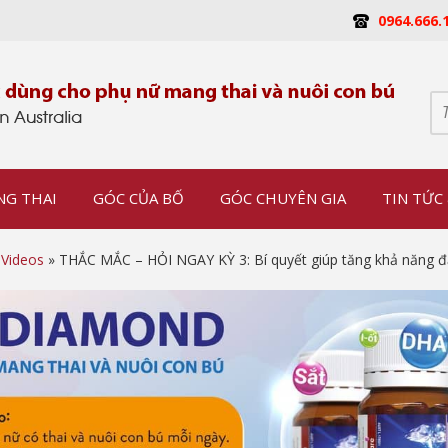
0964.666.
NG THAI
GÓC CỦA BỐ
GÓC CHUYÊN GIA
TIN TỨC 
»
Videos
» THẮC MẮC – HỎI NGAY KỲ 3: Bí quyết giúp tăng khả năng đ