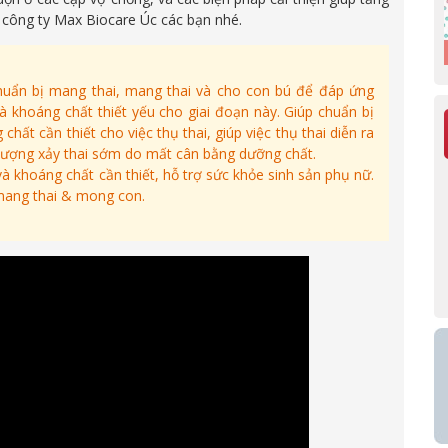
 công ty Max Biocare Úc các bạn nhé.
uẩn bị mang thai, mang thai và cho con bú để đáp ứng
 khoáng chất thiết yếu cho giai đoạn này. Giúp chuẩn bị
hất cần thiết cho việc thụ thai, giúp việc thụ thai diễn ra
tượng xảy thai sớm do mất cân bằng dưỡng chất.
và khoáng chất cần thiết, hỗ trợ sức khỏe sinh sản phụ nữ.
mang thai & mong con.