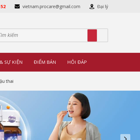
152
vietnam.procare@gmail.com
Đại lý
& SỰ KIỆN
ĐIỂM BÁN
HỎI ĐÁP
ậu thai