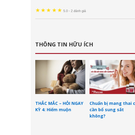
★
★
★
★
★
5.0
-
2 đánh giá
THÔNG TIN HỮU ÍCH
THẮC MẮC – HỎI NGAY
Chuẩn bị mang thai 
KỲ 4: Hiếm muộn
cần bổ sung sắt
không?