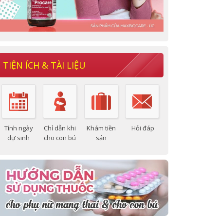
TIỆN ÍCH & TÀI LIỆU
Tính ngày
Chỉ dẫn khi
Khám tiền
Hỏi đáp
dự sinh
cho con bú
sản