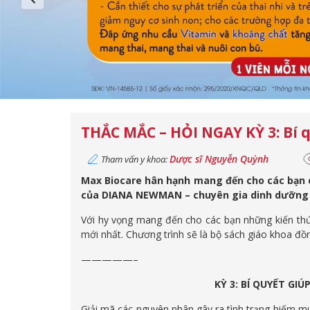
THẮC MẮC – HỎI NGAY KỲ 3: Bí 
Dược sĩ Nguyễn Quỳnh
Tham vấn y khoa:
Max Biocare hân hạnh mang đến cho các bạn 
của DIANA NEWMAN – chuyên gia dinh dưỡng c
Với hy vọng mang đến cho các bạn những kiến thứ
mới nhất. Chương trình sẽ là bộ sách giáo khoa đồn
—————–
KỲ 3: BÍ QUYẾT GI
Giải mã các nguyên nhân gây ra tình trạng hiếm mu