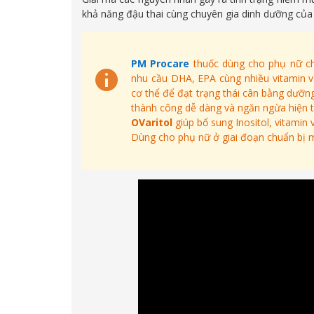
khả năng đậu thai cùng chuyên gia dinh dưỡng của
PM Procare
thuốc dùng cho phụ nữ ch
nhu cầu DHA, EPA cùng nhiều vitamin và
cơ thể để đạt trạng thái cân bằng dưỡng c
thành công dễ dàng và ngăn ngừa hiện 
OVaritol
giúp bổ sung Inositol, vitamin 
Dùng cho phụ nữ ở giai đoạn chuẩn bị 