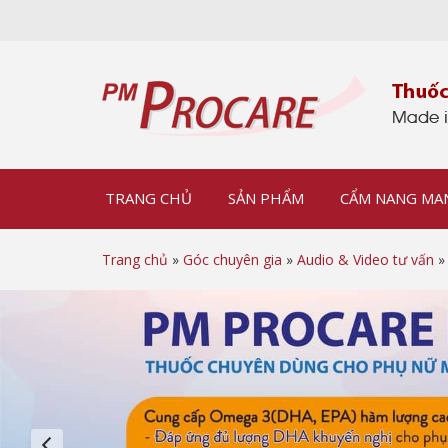
TRANG CHỦ
SẢN PHẨM
CẨM NANG MA
Trang chủ
»
Góc chuyên gia
»
Audio & Video tư vấn