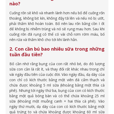
nào?
Cuống rốn sẽ khô và nhanh lành hơn nếu bố để cuống rốn
thoáng, không bịt kín, không đậy tã lên và nếu nó bị ướt,
phải thấm khô hoàn toàn. Bố nên lau rốn bằng cồn I ốt
để không bị nhiễm trùng và nó sẽ rụng mau hơn. Sau khi
cuống rốn đã rụng có thể có vài chỗ rơm rớm máu, bố
nên rửa và thấm khô cho tới khi lành hẳn.
2. Con cần bú bao nhiêu sữa trong những
tuần đầu tiên?
Bố cần nhớ rằng bụng của con rất nhỏ bé, do đó lượng
sữa con cần là rất ít, và thay đổi rất khác nhau trong chỉ
vài ngày đầu tiên của cuộc đời. Vào ngày đầu, dạ dày của
con chỉ có kích thước bằng một viên đá cẩm thạch và
chứa được khoảng 5 ml sữa (khoảng bằng một thìa cà
phê). Nhưng tới ngày thứ ba, bụng của con có kích thước
bằng một quả bóng bàn và có thể chứa khoảng 25 ml
sữa (khoảng một muỗng canh + hai thìa cà phê). Vào
ngày thứ mười, dạ dày của con có kích thước bằng một
quả trứng to và chứa khoảng được khoảng 60 ml sữa