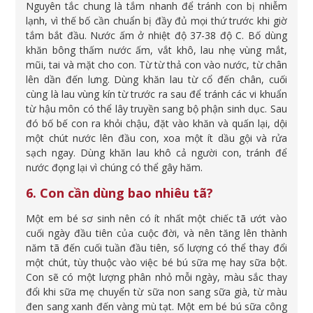
Nguyên tắc chung là tắm nhanh để tránh con bị nhiễm
lạnh, vì thế bố cần chuẩn bị đầy đủ mọi thứ trước khi giờ
tắm bắt đầu. Nước ấm ở nhiệt độ 37-38 độ C. Bố dùng
khăn bông thấm nước ấm, vắt khô, lau nhẹ vùng mắt,
mũi, tai và mặt cho con. Từ từ thả con vào nước, từ chân
lên dần đến lưng. Dùng khăn lau từ cổ đến chân, cuối
cùng là lau vùng kín từ trước ra sau để tránh các vi khuẩn
từ hậu môn có thể lây truyền sang bộ phận sinh dục. Sau
đó bố bế con ra khỏi chậu, đặt vào khăn và quấn lại, dội
một chút nước lên đầu con, xoa một ít dầu gội và rửa
sạch ngay. Dùng khăn lau khô cả người con, tránh để
nước đọng lại vì chúng có thể gây hăm.
6. Con cần dùng bao nhiêu tã?
Một em bé sơ sinh nên có ít nhất một chiếc tã ướt vào
cuối ngày đầu tiên của cuộc đời, và nên tăng lên thành
năm tã đến cuối tuần đầu tiên, số lượng có thể thay đổi
một chút, tùy thuộc vào việc bé bú sữa mẹ hay sữa bột.
Con sẽ có một lượng phân nhỏ mỗi ngày, màu sắc thay
đổi khi sữa mẹ chuyển từ sữa non sang sữa già, từ màu
đen sang xanh đến vàng mù tạt. Một em bé bú sữa công