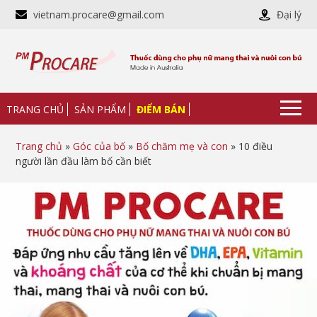
vietnam.procare@gmail.com
Đại lý
TRANG CHỦ
SẢN PHẨM
ĐIỂM BÁN
Trang chủ
»
Góc của bố
»
Bố chăm mẹ và con
» 10 điều
người lần đầu làm bố cần biết