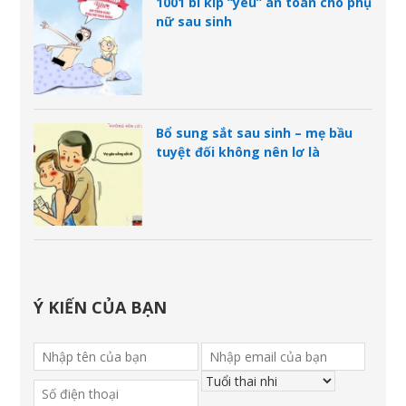
1001 bí kíp “yêu” an toàn cho phụ
nữ sau sinh
Bổ sung sắt sau sinh – mẹ bầu
tuyệt đối không nên lơ là
Ý KIẾN CỦA BẠN