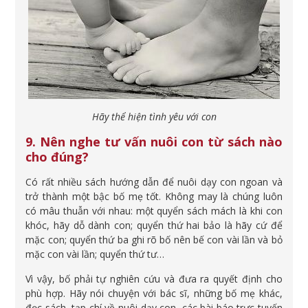
Hãy thể hiện tình yêu với con
9. Nên nghe tư vấn nuôi con từ sách nào
cho đúng?
Có rất nhiều sách hướng dẫn để nuôi dạy con ngoan và
trở thành một bậc bố mẹ tốt. Không may là chúng luôn
có mâu thuẫn với nhau: một quyển sách mách là khi con
khóc, hãy dỗ dành con; quyển thứ hai bảo là hãy cứ để
mặc con; quyển thứ ba ghi rõ bố nên bế con vài lần và bỏ
mặc con vài lần; quyển thứ tư…
Vì vậy, bố phải tự nghiên cứu và đưa ra quyết định cho
phù hợp. Hãy nói chuyện với bác sĩ, những bố mẹ khác,
đọc sách, tạp chí về nuôi dạy con, các bài báo trực tuyến