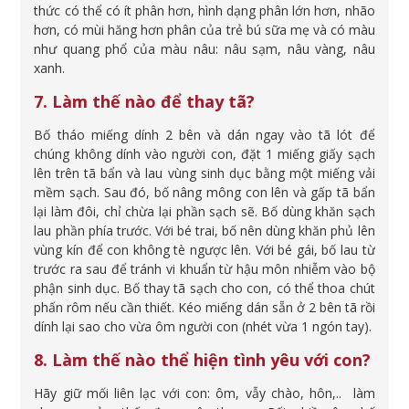
thức có thể có ít phân hơn, hình dạng phân lớn hơn, nhão
hơn, có mùi hăng hơn phân của trẻ bú sữa mẹ và có màu
như quang phổ của màu nâu: nâu sạm, nâu vàng, nâu
xanh.
7. Làm thế nào để thay tã?
Bố tháo miếng dính 2 bên và dán ngay vào tã lót để
chúng không dính vào người con, đặt 1 miếng giấy sạch
lên trên tã bẩn và lau vùng sinh dục bằng một miếng vải
mềm sạch. Sau đó, bố nâng mông con lên và gấp tã bẩn
lại làm đôi, chỉ chừa lại phần sạch sẽ. Bố dùng khăn sạch
lau phần phía trước. Với bé trai, bố nên dùng khăn phủ lên
vùng kín để con không tè ngược lên. Với bé gái, bố lau từ
trước ra sau để tránh vi khuẩn từ hậu môn nhiễm vào bộ
phận sinh dục. Bố thay tã sạch cho con, có thể thoa chút
phấn rôm nếu cần thiết. Kéo miếng dán sẵn ở 2 bên tã rồi
dính lại sao cho vừa ôm người con (nhét vừa 1 ngón tay).
8. Làm thế nào thể hiện tình yêu với con?
Hãy giữ mối liên lạc với con: ôm, vẫy chào, hôn,.. làm