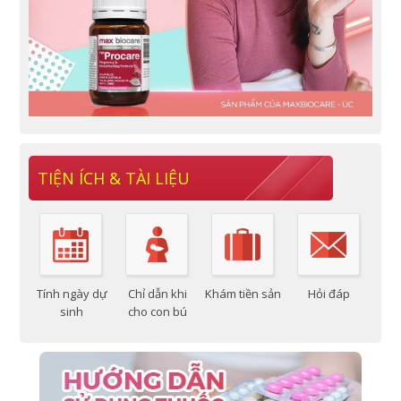
TIỆN ÍCH & TÀI LIỆU
Tính ngày dự
Chỉ dẫn khi
Khám tiền sản
Hỏi đáp
sinh
cho con bú