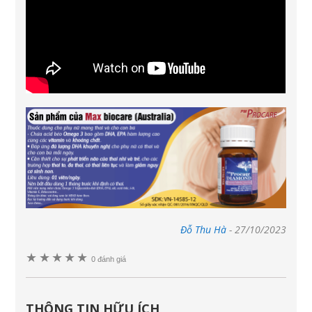
Đỗ Thu Hà
-
27/10/2023
★
★
★
★
★
0 đánh giá
THÔNG TIN HỮU ÍCH