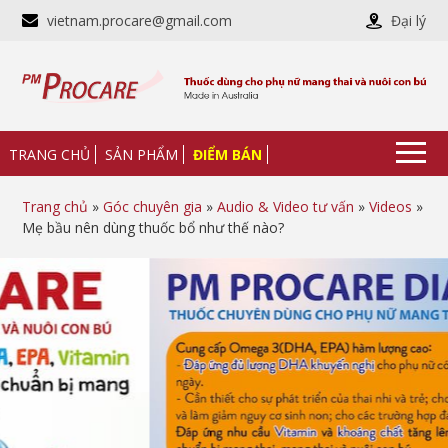
vietnam.procare@gmail.com
Đại lý
TRANG CHỦ
SẢN PHẨM
ĐIỂM BÁN
Trang chủ
»
Góc chuyên gia
»
Audio & Video tư vấn
»
Videos
»
Mẹ bầu nên dùng thuốc bổ như thế nào?