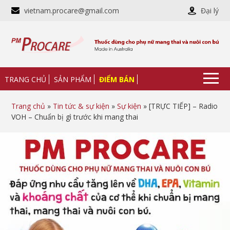
vietnam.procare@gmail.com
Đại lý
TRANG CHỦ
SẢN PHẨM
ĐIỂM BÁN
Trang chủ
»
Tin tức & sự kiện
»
Sự kiện
» [TRỰC TIẾP] – Radio
VOH – Chuẩn bị gì trước khi mang thai