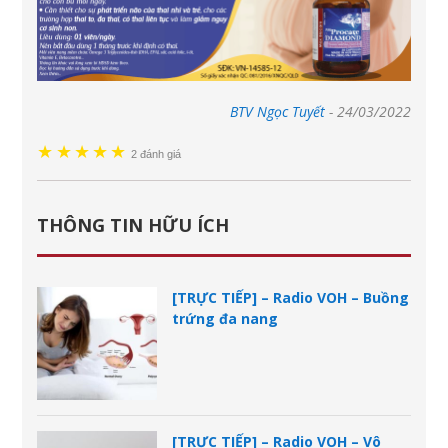
BTV Ngọc Tuyết
-
24/03/2022
★
★
★
★
★
2 đánh giá
THÔNG TIN HỮU ÍCH
[TRỰC TIẾP] – Radio VOH – Buồng
trứng đa nang
[TRỰC TIẾP] – Radio VOH – Vô