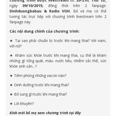
Chương trình được livestream
lúc
20-21h
,
Thứ tư,
ngày
09/10/2019,
đồng thời trên 2 fanpage:
Dinhduongbabau & Radio VOH.
Bố và mẹ có thể
tương tác trực tiếp với chương trình livestream trên 2
fanpage này.
Các nội dung chính của chương trình:
★ Tại sao phải chuẩn bị trước khi mang thai? Với nam,
với nữ?
★ Khám sức khỏe trước khi mang thai, cụ thể là khám
những gì: tổng quát, máu- nước tiểu, nhiễm sắc thể, sức
khỏe sinh sản…?
★ Tiêm phòng những vaccin nào?
★ Dinh dưỡng trước khi mang thai?
★ Bổ sung gì trước khi mang thai?
★ Lời khuyên?
Kính mời bố mẹ xem chương trình tại đây